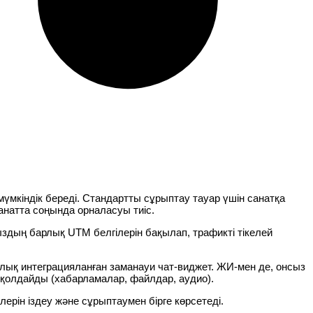
мүмкіндік береді. Стандартты сұрыптау тауар үшін санатқа
санатта соңында орналасуы тиіс.
дың барлық UTM белгілерін бақылап, трафикті тікелей
олық интеграцияланған заманауи чат-виджет. ЖИ-мен де, онсыз
 қолдайды (хабарламалар, файлдар, аудио).
ерін іздеу және сұрыптаумен бірге көрсетеді.