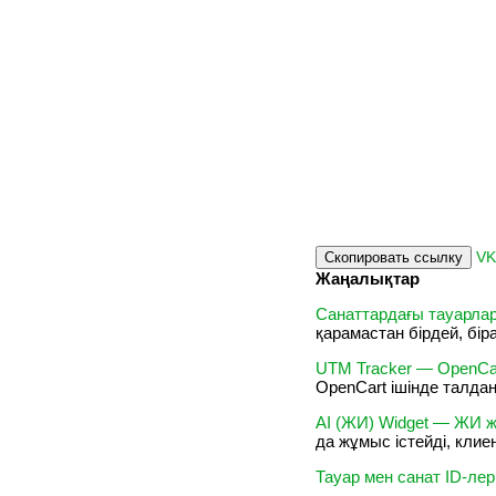
V
Скопировать ссылку
Жаңалықтар
Санаттардағы тауарла
қарамастан бірдей, бір
UTM Tracker — OpenCar
OpenCart ішінде талда
AI (ЖИ) Widget — ЖИ ж
да жұмыс істейді, кли
Тауар мен санат ID-лер