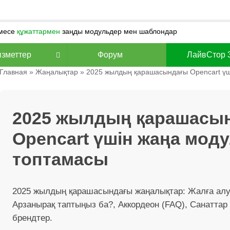
месе
құжаттармен
заңды модульдер мен шаблондар
зметтер
Форум
ЛайвСтор 
Главная
»
Жаңалықтар
» 2025 жылдың қарашасындағы Opencart үш
2025 жылдың қарашасы
Opencart үшін жаңа мод
топтамасы
2025 жылдың қарашасындағы жаңалықтар: Жалға алу
Арзанырақ таптыңыз ба?, Аккордеон (FAQ), Санатта
брендтер.