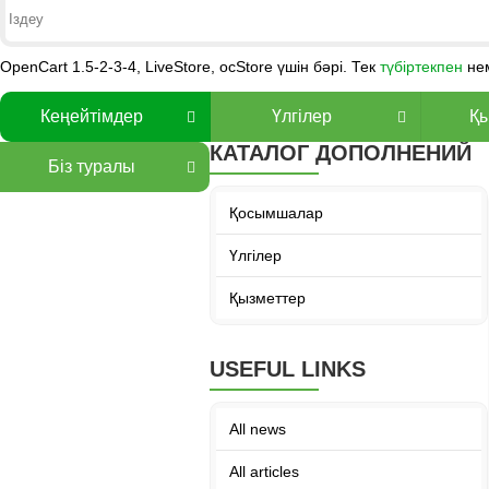
OpenCart 1.5-2-3-4, LiveStore, ocStore үшін бәрі. Тек
түбіртекпен
не
Кеңейтімдер
Үлгілер
Қы
КАТАЛОГ ДОПОЛНЕНИЙ
Біз туралы
Қосымшалар
Үлгілер
Қызметтер
USEFUL LINKS
All news
All articles