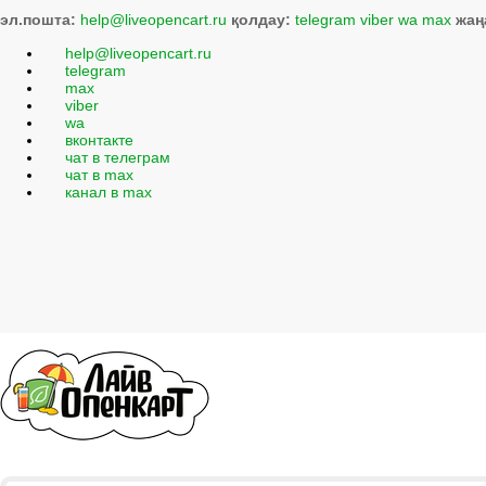
эл.пошта:
help@liveopencart.ru
қолдау:
telegram
viber
wa
max
жаң
help@liveopencart.ru
telegram
max
viber
wa
вконтакте
чат в телеграм
чат в max
канал в max