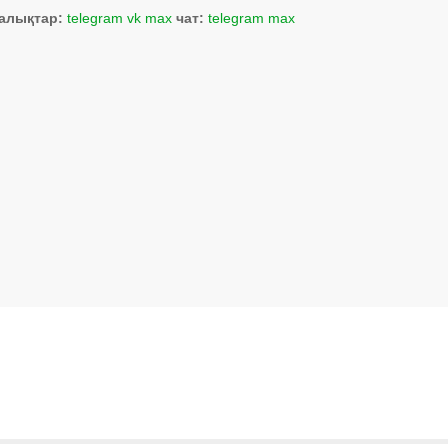
алықтар:
telegram
vk
max
чат:
telegram
max