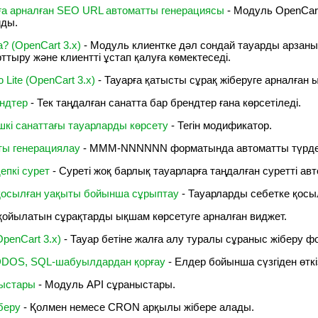
ға арналған SEO URL автоматты генерациясы
- Модуль OpenCar
йды.
? (OpenCart 3.x)
- Модуль клиентке дәл сондай тауарды арзаныр
ттыру және клиентті ұстап қалуға көмектеседі.
 Lite (OpenCart 3.x)
- Тауарға қатысты сұрақ жіберуге арналған 
ндтер
- Тек таңдалған санатта бар брендтер ғана көрсетіледі.
шкі санаттағы тауарларды көрсету
- Тегін модификатор.
ты генерациялау
- MMM-NNNNNN форматында автоматты түрде
епкі сурет
- Суреті жоқ барлық тауарларға таңдалған суретті ав
 қосылған уақыты бойынша сұрыптау
- Тауарларды себетке қосы
 қойылатын сұрақтарды ықшам көрсетуге арналған виджет.
penCart 3.x)
- Тауар бетіне жалға алу туралы сұраныс жіберу 
, DDOS, SQL-шабуылдардан қорғау
- Елдер бойынша сүзгіден өткіз
ныстары
- Модуль API сұраныстары.
беру
- Қолмен немесе CRON арқылы жібере алады.