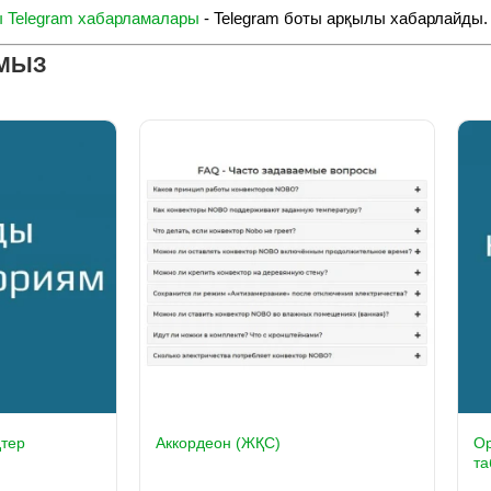
 Telegram хабарламалары
- Telegram боты арқылы хабарлайды.
АМЫЗ
дтер
Аккордеон (ЖҚС)
Op
т