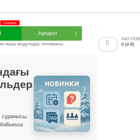
3
Ақпарат
АШУ СЕБ
ін жаңа модульдер топтамасы
0 (0 ₽)
ндағы
ульдер
 сұранысы,
р бойынша