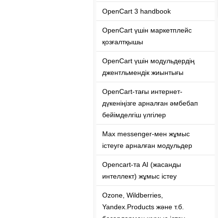
OpenCart 3 handbook
OpenCart үшін маркетплейс
қозғалтқышы
OpenCart үшін модульдердің
джентльмендік жиынтығы
OpenCart-тағы интернет-
дүкеніңізге арналған әмбебап
бейімделгіш үлгілер
Max messenger-мен жұмыс
істеуге арналған модульдер
Opencart-та ​​AI (жасанды
интеллект) жұмыс істеу
Ozone, Wildberries,
Yandex.Products және т.б.