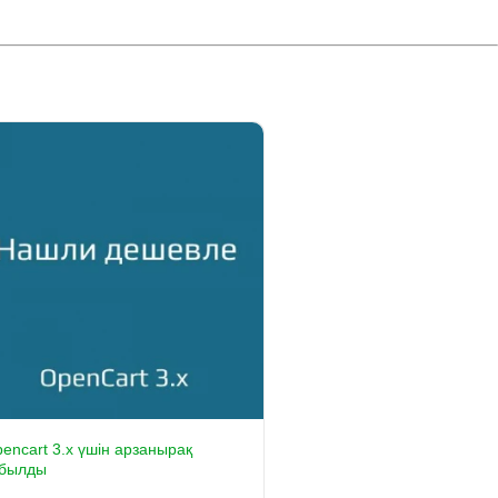
encart 3.x үшін арзанырақ
абылды