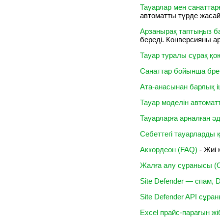
Тауарлар мен санаттар
автоматты түрде жаса
Арзанырақ таптыңыз ба
береді. Конверсияны ар
Тауар туралы сұрақ қою
Санаттар бойынша бре
Ата-анасынан барлық і
Тауар моделін автомат
Тауарларға арналған әд
Себеттегі тауарларды
Аккордеон (FAQ)
- Жиі
Жалға алу сұранысы (O
Site Defender — спам
Site Defender API сұра
Excel прайс-парағын жі