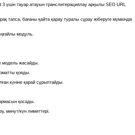
t 3 үшін тауар атауын транслитерациялау арқылы SEO URL
ақ тапса, бағаны қайта қарау туралы сұрау жіберуге мүмкіндік
ыңғайлы модуль.
 модель жасайды.
томатты қояды.
лған күніне қарай сұрыптайды.
формасын қосады.
у, минут/күн лимиттері.