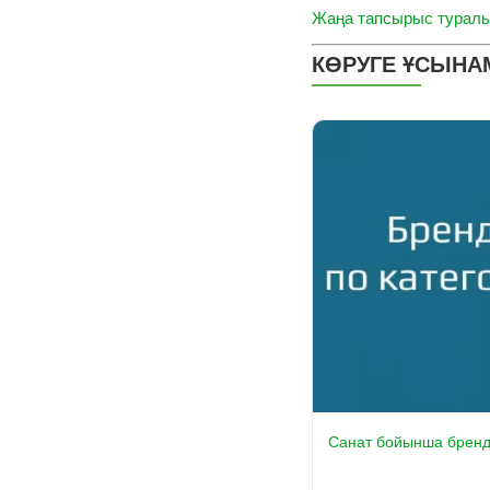
Жаңа тапсырыс туралы
КӨРУГЕ ҰСЫН
Санат бойынша брен