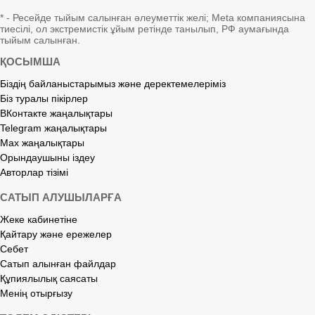
* - Ресейде тыйым салынған әлеуметтік желі; Meta компаниясына
тиесілі, ол экстремистік ұйым ретінде танылып, РФ аумағында
тыйым салынған.
ҚОСЫМША
Біздің байланыстарымыз және деректемелеріміз
Біз туралы пікірлер
ВКонтакте жаңалықтары
Telegram жаңалықтары
Max жаңалықтары
Орындаушыны іздеу
Авторлар тізімі
САТЫП АЛУШЫЛАРҒА
Жеке кабинетіне
Қайтару және ережелер
Себет
Сатып алынған файлдар
Құпиялылық саясаты
Менің отырғызу