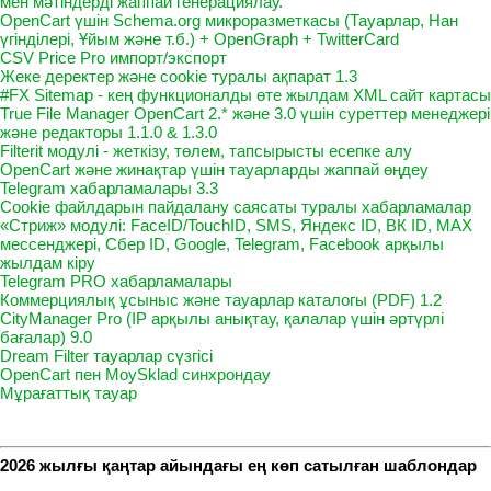
мен мәтіндерді жаппай генерациялау.
OpenCart үшін Schema.org микроразметкасы (Тауарлар, Нан
үгінділері, Ұйым және т.б.) + OpenGraph + TwitterCard
CSV Price Pro импорт/экспорт
Жеке деректер және cookie туралы ақпарат 1.3
#FX Sitemap - кең функционалды өте жылдам XML сайт картасы
True File Manager OpenCart 2.* және 3.0 үшін суреттер менеджері
және редакторы 1.1.0 & 1.3.0
Filterit модулі - жеткізу, төлем, тапсырысты есепке алу
OpenCart және жинақтар үшін тауарларды жаппай өңдеу
Telegram хабарламалары 3.3
Cookie файлдарын пайдалану саясаты туралы хабарламалар
«Стриж» модулі: FaceID/TouchID, SMS, Яндекс ID, ВК ID, MAX
мессенджері, Сбер ID, Google, Telegram, Facebook арқылы
жылдам кіру
Telegram PRO хабарламалары
Коммерциялық ұсыныс және тауарлар каталогы (PDF) 1.2
CityManager Pro (IP арқылы анықтау, қалалар үшін әртүрлі
бағалар) 9.0
Dream Filter тауарлар сүзгісі
OpenCart пен MoySklad синхрондау
Мұрағаттық тауар
2026 жылғы қаңтар айындағы ең көп сатылған шаблондар