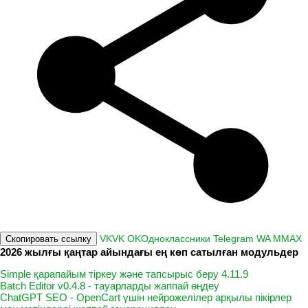
VK
VK
OK
Одноклассники
Telegram
WA
M
MAX
Скопировать ссылку
2026 жылғы қаңтар айындағы ең көп сатылған модульдер
Simple қарапайым тіркеу және тапсырыс беру 4.11.9
Batch Editor v0.4.8 - тауарларды жаппай өңдеу
ChatGPT SEO - OpenCart үшін нейрожелілер арқылы пікірлер