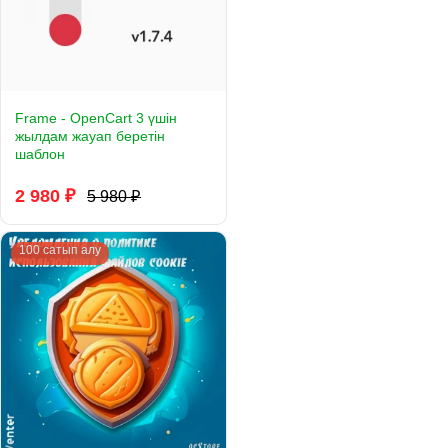
Frame - OpenCart 3 үшін
жылдам жауап беретін
шаблон
2 980 ₽
5 980 ₽
100 сатып алу