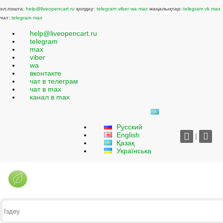
эл.пошта:
help@liveopencart.ru
қолдау:
telegram
viber
wa
max
жаңалықтар:
telegram
vk
max
чат:
telegram
max
help@liveopencart.ru
telegram
max
viber
wa
вконтакте
чат в телеграм
чат в max
канал в max
Русский
English
|
Қазақ
Українська