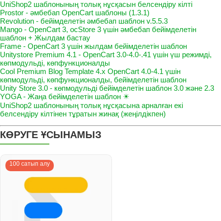
UniShop2 шаблонының толық нұсқасын белсендіру кілті
Prostor - әмбебап OpenCart шаблоны (1.3.1)
Revolution - бейімделетін әмбебап шаблон v.5.5.3
Mango - OpenCart 3, ocStore 3 үшін әмбебап бейімделетін
шаблон + Жылдам бастау
Frame - OpenCart 3 үшін жылдам бейімделетін шаблон
Unitystore Premium 4.1 - OpenCart 3.0-4.0-.41 үшін үш режимді,
көпмодульді, көпфункционалды
Cool Premium Blog Template 4.x OpenCart 4.0-4.1 үшін
көпмодульді, көпфункционалды, бейімделетін шаблон
Unity Store 3.0 - көпмодульді бейімделетін шаблон 3.0 және 2.3
YOGA - Жаңа бейімделетін шаблон ☀
UniShop2 шаблонының толық нұсқасына арналған екі
белсендіру кілтінен тұратын жинақ (жеңілдікпен)
КӨРУГЕ ҰСЫНАМЫЗ
100 сатып алу