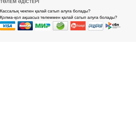
ТӨЛЕМ ӘДІСТЕРІ
Кассалық чекпен қалай сатып алуға болады?
Қолма-қол ақшасыз төлеммен қалай сатып алуға болады?