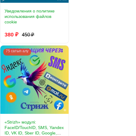
Уведомления о политике
использования файлов
cookie
380 ₽
450 ₽
75 сатып алу
«Strizh» модулі:
FaceID/TouchID, SMS, Yandex
ID, VK ID, Sber ID, Google,