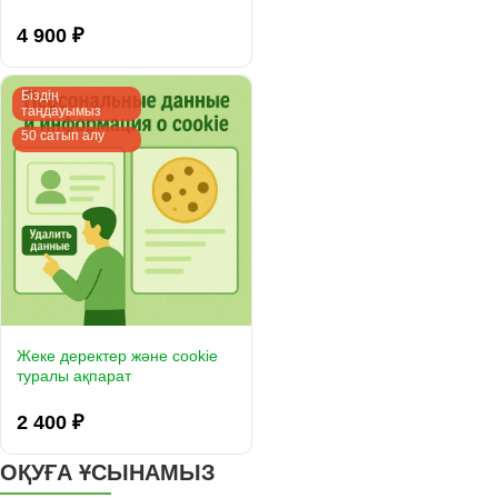
Telegram, OpenCart үшін
Facebook арқылы жылдам
4 900 ₽
кіру
Біздің
таңдауымыз
50 сатып алу
Жеке деректер және cookie
туралы ақпарат
2 400 ₽
ОҚУҒА ҰСЫНАМЫЗ