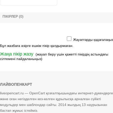
ПІКІРЛЕР
(0)
Жауаптарды қадағалаңыз
Бұл жазбаға әзірге ешкім пікір қалдырмаған.
Жаңа пікір жазу
(жауап беру үшін қажетті пікірдің астындағы
сілтемені пайдаланыңыз)
ЛАЙВОПЕНКАРТ
liveopencart.ru — OpenCart қозғалтқышындағы интернет-дүкендерге
және оған негізделген кез-келген құрылысқа арналған сүйікті
модульдер мен шаблондар сайты. 2014 жылдың 13 наурызынан
бастап жұмыс істейміз.