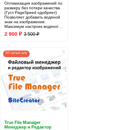
Оптимизация изображений по
размеру без потери качества
(Гугл PageSpeed одобряет).
Позволяет добавить водяной
знак на изображение.
Максимум настроек водяного
знака (watermark).
2 900 ₽
3 500 ₽
Настраивается размер знака,
его позиция, поворот,
прозрачность...
50 сатып алу
True File Manager
Менеджер и Редактор