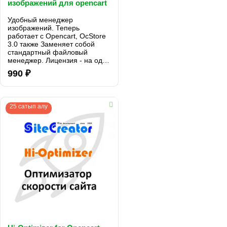
изображений для opencart
2.* и 3.0 вер. 1.1.0 & 1.3.0
Удобный менеджер
изображений. Теперь
работает с Opencart, OcStore
3.0 также Заменяет собой
стандартный файловый
менеджер. Лицензия - на один
домен и все его поддомены.
990 ₽
Поддержка PHP: от php 5.6 и
выше ..
25 сатып алу