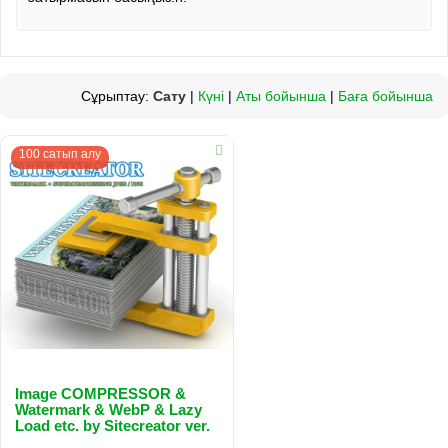
Сұрыптау:
Сату
|
Күні
|
Аты бойынша
|
Баға бойынша
100 сатып алу
Image COMPRESSOR &
Watermark & WebP & Lazy
Load etc. by Sitecreator ver.
2.3.1 & 3.2.0