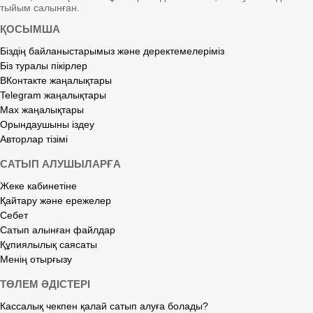
тыйым салынған.
ҚОСЫМША
Біздің байланыстарымыз және деректемелеріміз
Біз туралы пікірлер
ВКонтакте жаңалықтары
Telegram жаңалықтары
Max жаңалықтары
Орындаушыны іздеу
Авторлар тізімі
САТЫП АЛУШЫЛАРҒА
Жеке кабинетіне
Қайтару және ережелер
Себет
Сатып алынған файлдар
Құпиялылық саясаты
Менің отырғызу
ТӨЛЕМ ӘДІСТЕРІ
Кассалық чекпен қалай сатып алуға болады?