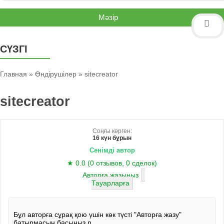
Мәзір
СҮЗГІ
Главная
»
Өндірушілер
» sitecreator
sitecreator
Соңғы көрген:
16 күн бұрын
Сенімді автор
★ 0.0 (0 отзывов, 0 сделок)
Авторға жазыңыз
Тауарларға
Бұл авторға сұрақ қою үшін көк түсті "Авторға жазу"
батырмасын басыңыз.n.