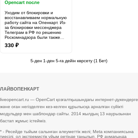
Opencart после
Роскомнадзора 1.0.1
Уходим от блокировки и
восстанавливаем нормальную
работу сайта на Опенкарт. Из-
за блокировки мессенджера
Телеграм в РФ по решению
Роскомнадзора были также
заблокированы многие
330 ₽
сервисы гугла (аналитика,
рекапча, фонты и т. д.).
Поскольку движок Опен..
5-ден 1-ден 5-ға дейін көрсету (1 Бет)
ЛАЙВОПЕНКАРТ
liveopencart.ru — OpenCart қозғалтқышындағы интернет-дүкендерге
және оған негізделген кез-келген құрылысқа арналған сүйікті
модульдер мен шаблондар сайты. 2014 жылдың 13 наурызынан
бастап жұмыс істейміз.
* - Ресейде тыйым салынған әлеуметтік желі; Meta компаниясына
тиесілі, ол экстремистік ұйым ретінде танылып, РФ аумағында