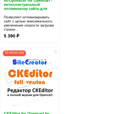
Hi-Optimizer for Opencart -
интеллектуальный
оптимизатор сайта для
повышения скорости
загрузки страниц и оценки
Позволяет оптимизировать
pagespeed google v. 1.5.2
сайт с целью максимального
увеличения скорости загрузки
страни ..
5 390 ₽
15 сатып алу
CKEditor for Opencart by