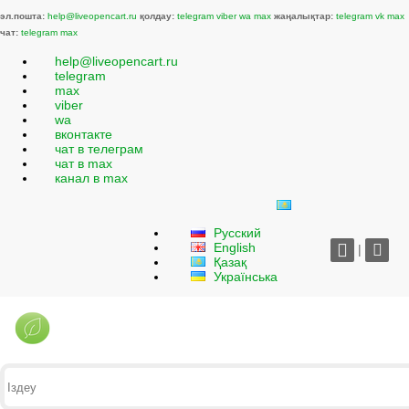
эл.пошта:
help@liveopencart.ru
қолдау:
telegram
viber
wa
max
жаңалықтар:
telegram
vk
max
чат:
telegram
max
help@liveopencart.ru
telegram
max
viber
wa
вконтакте
чат в телеграм
чат в max
канал в max
Русский
English
|
Қазақ
Українська