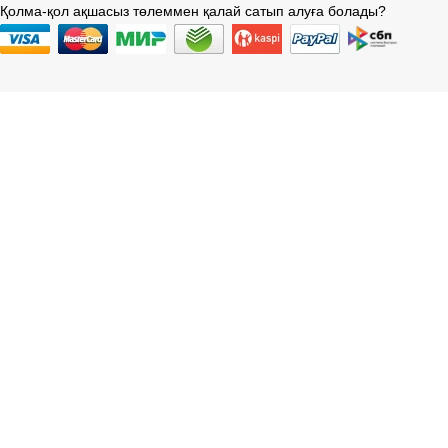
Қолма-қол ақшасыз төлеммен қалай сатып алуға болады?