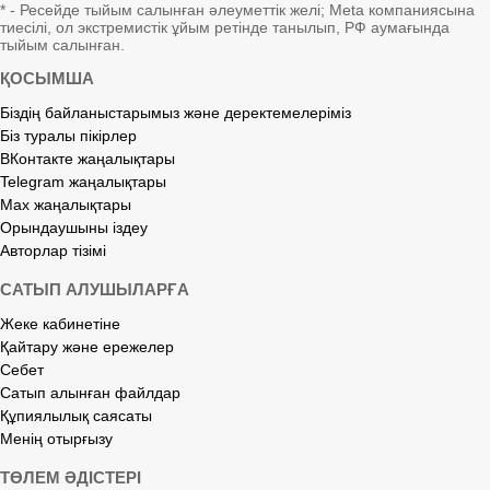
* - Ресейде тыйым салынған әлеуметтік желі; Meta компаниясына
тиесілі, ол экстремистік ұйым ретінде танылып, РФ аумағында
тыйым салынған.
ҚОСЫМША
Біздің байланыстарымыз және деректемелеріміз
Біз туралы пікірлер
ВКонтакте жаңалықтары
Telegram жаңалықтары
Max жаңалықтары
Орындаушыны іздеу
Авторлар тізімі
САТЫП АЛУШЫЛАРҒА
Жеке кабинетіне
Қайтару және ережелер
Себет
Сатып алынған файлдар
Құпиялылық саясаты
Менің отырғызу
ТӨЛЕМ ӘДІСТЕРІ