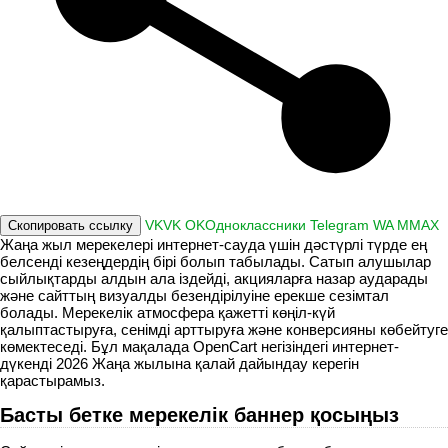
VK
VK
OK
Одноклассники
Telegram
WA
M
MAX
Скопировать ссылку
Жаңа жыл мерекелері интернет-сауда үшін дәстүрлі түрде ең
белсенді кезеңдердің бірі болып табылады. Сатып алушылар
сыйлықтарды алдын ала іздейді, акцияларға назар аударады
және сайттың визуалды безендірілуіне ерекше сезімтал
болады. Мерекелік атмосфера қажетті көңіл-күй
қалыптастыруға, сенімді арттыруға және конверсияны көбейтуге
көмектеседі. Бұл мақалада OpenCart негізіндегі интернет-
дүкенді 2026 Жаңа жылына қалай дайындау керегін
қарастырамыз.
Басты бетке мерекелік баннер қосыңыз