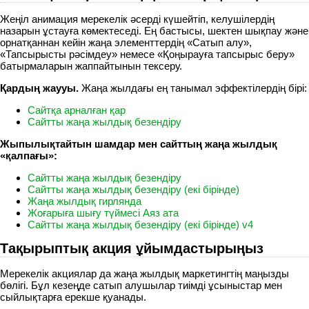
Жеңіл анимация мерекелік әсерді күшейтіп, келушілердің
назарын ұстауға көмектеседі. Ең бастысы, шектен шықпау және
орнатқаннан кейін жаңа элементтердің «Сатып алу»,
«Тапсырысты рәсімдеу» немесе «Қоңырауға тапсырыс беру»
батырмаларын жаппайтынын тексеру.
Қардың жаууы.
Жаңа жылдағы ең танымал эффектілердің бірі:
Сайтқа арналған қар
Сайтты жаңа жылдық безендіру
Жыпылықтайтын шамдар мен сайттың жаңа жылдық
«қалпағы»:
Сайтты жаңа жылдық безендіру
Сайтты жаңа жылдық безендіру (екі бірінде)
Жаңа жылдық гирлянда
Жоғарыға шығу түймесі Аяз ата
Сайтты жаңа жылдық безендіру (екі бірінде) v4
Тақырыптық акция ұйымдастырыңыз
Мерекелік акциялар да жаңа жылдық маркетингтің маңызды
бөлігі. Бұл кезеңде сатып алушылар тиімді ұсыныстар мен
сыйлықтарға ерекше қуанады.