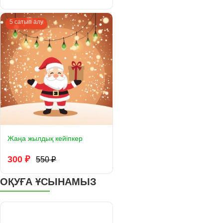
5 сатып алу
Жаңа жылдық кейіпкер
300 ₽
550 ₽
ОҚУҒА ҰСЫНАМЫЗ