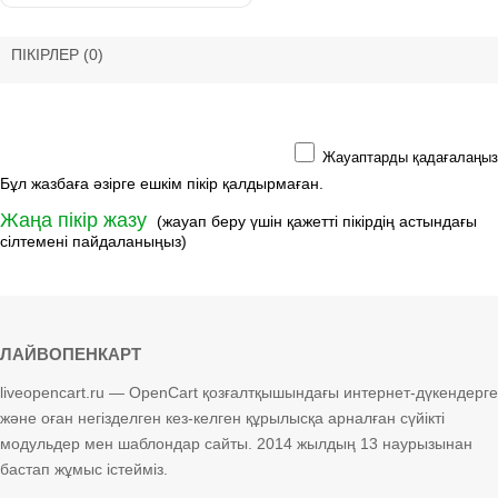
ПІКІРЛЕР
(0)
Жауаптарды қадағалаңыз
Бұл жазбаға әзірге ешкім пікір қалдырмаған.
Жаңа пікір жазу
(жауап беру үшін қажетті пікірдің астындағы
сілтемені пайдаланыңыз)
ЛАЙВОПЕНКАРТ
liveopencart.ru — OpenCart қозғалтқышындағы интернет-дүкендерге
және оған негізделген кез-келген құрылысқа арналған сүйікті
модульдер мен шаблондар сайты. 2014 жылдың 13 наурызынан
бастап жұмыс істейміз.