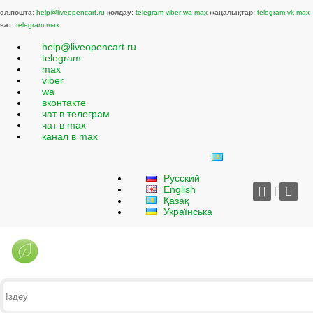
эл.пошта:
help@liveopencart.ru
қолдау:
telegram
viber
wa
max
жаңалықтар:
telegram
vk
max
чат:
telegram
max
help@liveopencart.ru
telegram
max
viber
wa
вконтакте
чат в телеграм
чат в max
канал в max
Русский
English
|
Қазақ
Українська