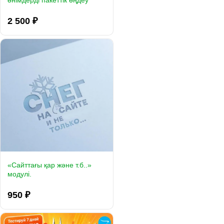
өнімдерді пакеттік өңдеу
2 500 ₽
«Сайттағы қар және т.б..»
модулі.
950 ₽