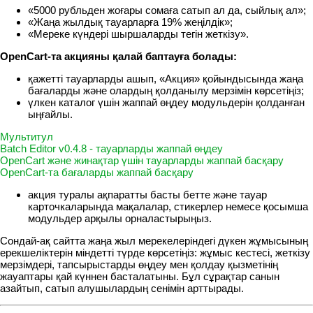
«5000 рубльден жоғары сомаға сатып ал да, сыйлық ал»;
«Жаңа жылдық тауарларға 19% жеңілдік»;
«Мереке күндері шыршаларды тегін жеткізу».
OpenCart-та акцияны қалай баптауға болады:
қажетті тауарларды ашып, «Акция» қойындысында жаңа
бағаларды және олардың қолданылу мерзімін көрсетіңіз;
үлкен каталог үшін жаппай өңдеу модульдерін қолданған
ыңғайлы.
Мультитул
Batch Editor v0.4.8 - тауарларды жаппай өңдеу
OpenCart және жинақтар үшін тауарларды жаппай басқару
OpenCart-та бағаларды жаппай басқару
акция туралы ақпаратты басты бетте және тауар
карточкаларында мақалалар, стикерлер немесе қосымша
модульдер арқылы орналастырыңыз.
Сондай-ақ сайтта жаңа жыл мерекелеріндегі дүкен жұмысының
ерекшеліктерін міндетті түрде көрсетіңіз: жұмыс кестесі, жеткізу
мерзімдері, тапсырыстарды өңдеу мен қолдау қызметінің
жауаптары қай күннен басталатыны. Бұл сұрақтар санын
азайтып, сатып алушылардың сенімін арттырады.