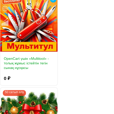
OpenCart үшін «Multitool» -
толық жұмыс істейтін тегін
сынақ нұсқасы
0 ₽
50 сатып алу