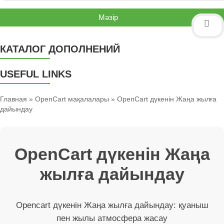
Мәзір
КАТАЛОГ ДОПОЛНЕНИЙ
USEFUL LINKS
Главная
»
OpenCart мақалалары
» OpenCart дүкенін Жаңа жылға
дайындау
OpenCart дүкенін Жаңа
жылға дайындау
Opencart дүкенін Жаңа жылға дайындау: қуаныш
пен жылы атмосфера жасау