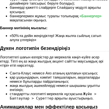
дизайнерге тапсырыс беруге болады);
баннерді қажетті слайдерге
Слайдшоу
модулі арқылы
қосыңыз;
баннерлермен жұмыс туралы толығырақ
«Баннерлер»
мақаласынан оқыңыз.
Баннер мәтінінің мысалы:
«50%-ға дейін жеңілдіктер! Жаңа жылға сыйлық сатып
алуға үлгеріңіз»
Дүкен логотипін безендіріңіз
Логотиптегі шағын өзгерістер де мерекелік көңіл-күйге әсер
етеді. Тіпті ең аз жаңа жылдық акцент сайтты маусымдық әрі
«тірі» етіп көрсетеді.
Санта-Клаус немесе Аяз атаның қалпағын қосыңыз;
қар ұшқындарын, кәмпит таяқшаларын, аққалаларды
немесе бұғыларды пайдаланыңыз;
жаңа жылдық әшекейлерді немесе шыршаны ұқыпты
енгізіңіз;
стандартты логотипті мерекелік нұсқасына
Жүйе >
Баптаулар > Суреттер
арқылы ауыстырыңыз.
Анимациялар мен эффектілер қосыңыз