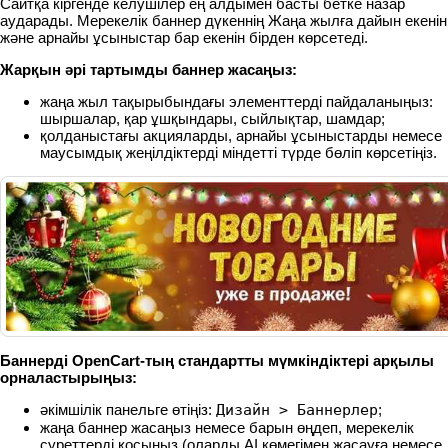
Сайтқа кіргенде келушілер ең алдымен басты бетке назар
аударады. Мерекелік баннер дүкеннің Жаңа жылға дайын екенін
және арнайы ұсыныстар бар екенін бірден көрсетеді.
Жарқын әрі тартымды баннер жасаңыз:
жаңа жыл тақырыбындағы элементтерді пайдаланыңыз:
шыршалар, қар ұшқындары, сыйлықтар, шамдар;
қолданыстағы акцияларды, арнайы ұсыныстарды немесе
маусымдық жеңілдіктерді міндетті түрде бөліп көрсетіңіз.
Баннерді OpenCart-тың стандартты мүмкіндіктері арқылы
орналастырыңыз:
әкімшілік панельге өтіңіз:
Дизайн > Баннерлер
;
жаңа баннер жасаңыз немесе барын өңдеп, мерекелік
суреттерді қосыңыз (оларды AI көмегімен жасауға немесе