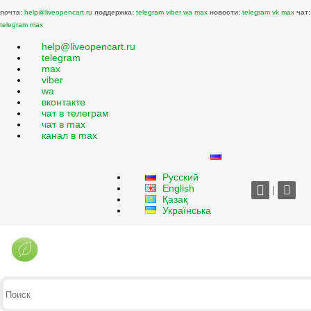
почта:
help@liveopencart.ru
поддержка:
telegram
viber
wa
max
новости:
telegram
vk
max
чат:
telegram
max
help@liveopencart.ru
telegram
max
viber
wa
вконтакте
чат в телеграм
чат в max
канал в max
Русский
English
|
Қазақ
Українська