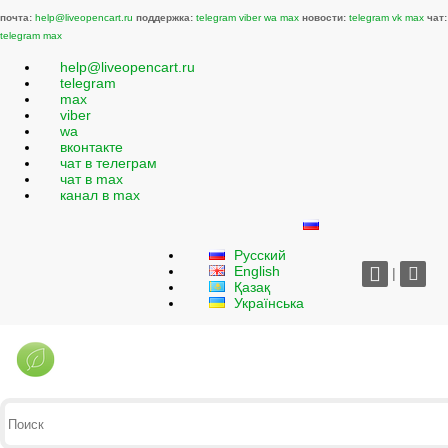
почта:
help@liveopencart.ru
поддержка:
telegram
viber
wa
max
новости:
telegram
vk
max
чат:
telegram
max
help@liveopencart.ru
telegram
max
viber
wa
вконтакте
чат в телеграм
чат в max
канал в max
Русский
English
|
Қазақ
Українська