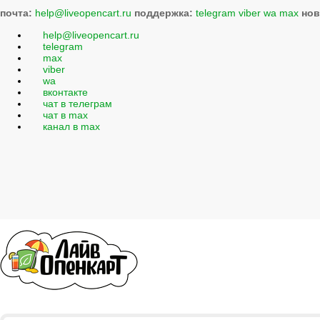
почта:
help@liveopencart.ru
поддержка:
telegram
viber
wa
max
нов
help@liveopencart.ru
telegram
max
viber
wa
вконтакте
чат в телеграм
чат в max
канал в max