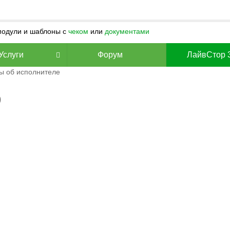
 модули и шаблоны с
чеком
или
документами
Услуги
Форум
ЛайвСтор 
ы об исполнителе
9