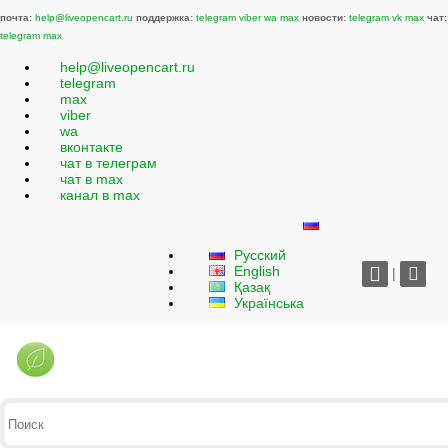
почта:
help@liveopencart.ru
поддержка:
telegram
viber
wa
max
новости:
telegram
vk
max
чат:
telegram
max
help@liveopencart.ru
telegram
max
viber
wa
вконтакте
чат в телеграм
чат в max
канал в max
Русский
English
|
Қазақ
Українська