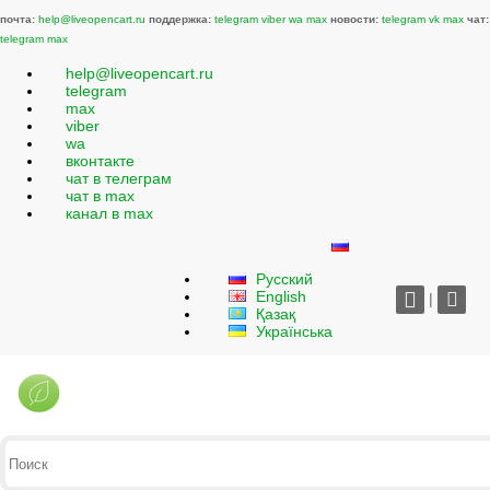
почта:
help@liveopencart.ru
поддержка:
telegram
viber
wa
max
новости:
telegram
vk
max
чат:
telegram
max
help@liveopencart.ru
telegram
max
viber
wa
вконтакте
чат в телеграм
чат в max
канал в max
Русский
English
|
Қазақ
Українська