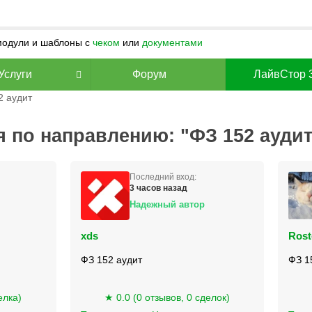
 модули и шаблоны с
чеком
или
документами
Услуги
Форум
ЛайвСтор 
2 аудит
 по направлению: "ФЗ 152 аудит
Последний вход:
3 часов назад
Надежный автор
xds
Rost
ФЗ 152 аудит
ФЗ 1
елка)
★ 0.0 (0 отзывов, 0 сделок)