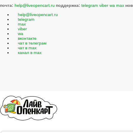
почта:
help@liveopencart.ru
поддержка:
telegram
viber
wa
max
нов
help@liveopencart.ru
telegram
max
viber
wa
вконтакте
чат в телеграм
чат в max
канал в max