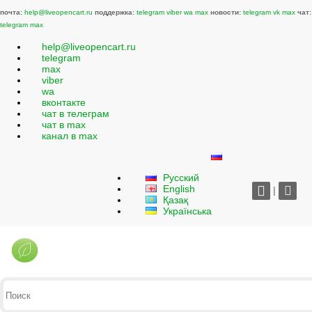
почта:
help@liveopencart.ru
поддержка:
telegram
viber
wa
max
новости:
telegram
vk
max
чат:
telegram
max
help@liveopencart.ru
telegram
max
viber
wa
вконтакте
чат в телеграм
чат в max
канал в max
Русский
English
|
Қазақ
Українська