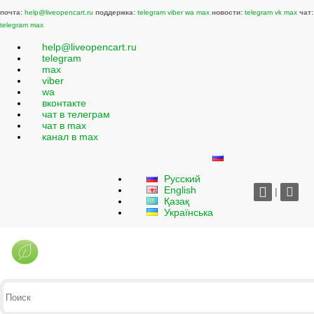
почта:
help@liveopencart.ru
поддержка:
telegram
viber
wa
max
новости:
telegram
vk
max
чат:
telegram
max
help@liveopencart.ru
telegram
max
viber
wa
вконтакте
чат в телеграм
чат в max
канал в max
Русский
English
|
Қазақ
Українська