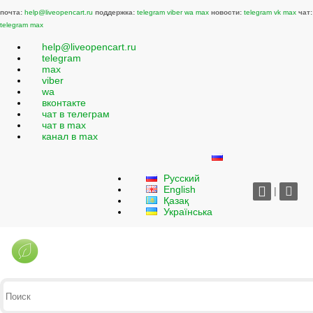
почта:
help@liveopencart.ru
поддержка:
telegram
viber
wa
max
новости:
telegram
vk
max
чат:
telegram
max
help@liveopencart.ru
telegram
max
viber
wa
вконтакте
чат в телеграм
чат в max
канал в max
Русский
English
|
Қазақ
Українська