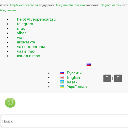
почта:
help@liveopencart.ru
поддержка:
telegram
viber
wa
max
новости:
telegram
vk
max
чат:
telegram
max
help@liveopencart.ru
telegram
max
viber
wa
вконтакте
чат в телеграм
чат в max
канал в max
Русский
English
|
Қазақ
Українська