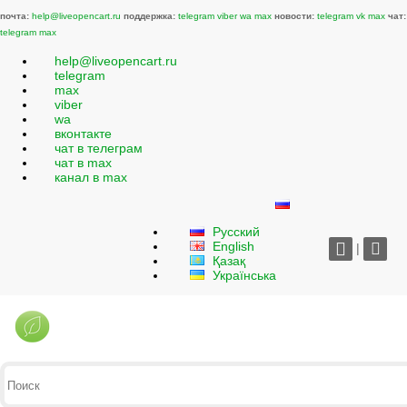
почта:
help@liveopencart.ru
поддержка:
telegram
viber
wa
max
новости:
telegram
vk
max
чат:
telegram
max
help@liveopencart.ru
telegram
max
viber
wa
вконтакте
чат в телеграм
чат в max
канал в max
Русский
English
|
Қазақ
Українська