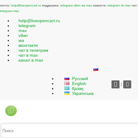
почта:
help@liveopencart.ru
поддержка:
telegram
viber
wa
max
новости:
telegram
vk
max
чат:
telegram
max
help@liveopencart.ru
telegram
max
viber
wa
вконтакте
чат в телеграм
чат в max
канал в max
Русский
English
|
Қазақ
Українська