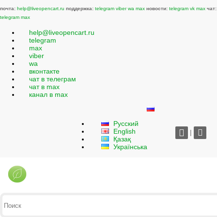
почта:
help@liveopencart.ru
поддержка:
telegram
viber
wa
max
новости:
telegram
vk
max
чат:
telegram
max
help@liveopencart.ru
telegram
max
viber
wa
вконтакте
чат в телеграм
чат в max
канал в max
Русский
English
|
Қазақ
Українська