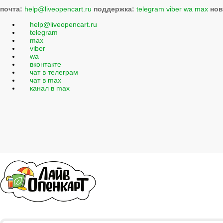
почта:
help@liveopencart.ru
поддержка:
telegram
viber
wa
max
нов
help@liveopencart.ru
telegram
max
viber
wa
вконтакте
чат в телеграм
чат в max
канал в max