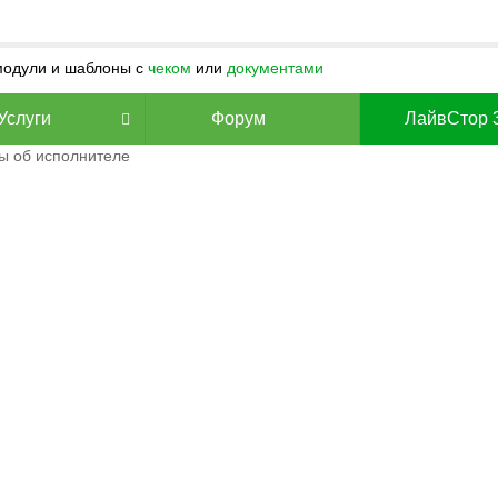
 модули и шаблоны с
чеком
или
документами
Услуги
Форум
ЛайвСтор 
ы об исполнителе