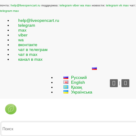
почта:
help@liveopencart.ru
поддержка:
telegram
viber
wa
max
новости:
telegram
vk
max
чат:
telegram
max
help@liveopencart.ru
telegram
max
viber
wa
вконтакте
чат в телеграм
чат в max
канал в max
Русский
English
|
Қазақ
Українська