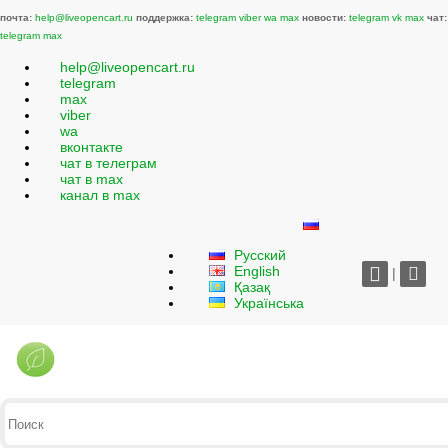
почта:
help@liveopencart.ru
поддержка:
telegram
viber
wa
max
новости:
telegram
vk
max
чат:
telegram
max
help@liveopencart.ru
telegram
max
viber
wa
вконтакте
чат в телеграм
чат в max
канал в max
Русский
English
|
Қазақ
Українська