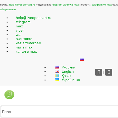
почта:
help@liveopencart.ru
поддержка:
telegram
viber
wa
max
новости:
telegram
vk
max
чат:
telegram
max
help@liveopencart.ru
telegram
max
viber
wa
вконтакте
чат в телеграм
чат в max
канал в max
Русский
English
|
Қазақ
Українська