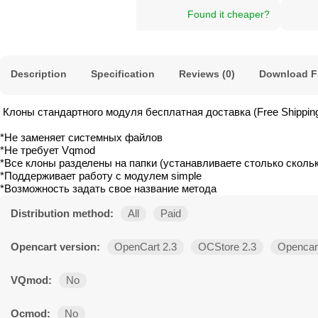
Found it cheaper?
Description
Specification
Reviews (0)
Download F
Клоны стандартного модуля бесплатная доставка (Free Shipping
*Не заменяет системных файлов
*Не требует Vqmod
*Все клоны разделены на папки (устанавливаете столько сколь
*Поддерживает работу с модулем simple
*Возможность задать свое название метода
Distribution method:
All
Paid
Opencart version:
OpenCart 2.3
OCStore 2.3
Opencart
VQmod:
No
Ocmod:
No