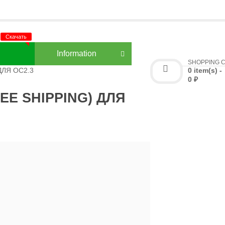
3
Information
SHOPPING 
ДЛЯ OC2.3
0 item(s) -
0 ₽
E SHIPPING) ДЛЯ