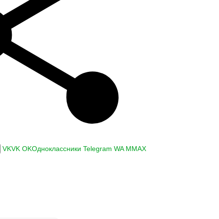
VK
VK
OK
Одноклассники
Telegram
WA
M
MAX