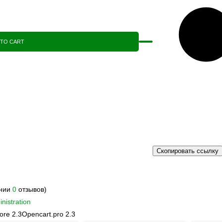
 TO CART
Скопировать ссылку
ании
0
отзывов)
nistration
ore 2.3
Opencart.pro 2.3