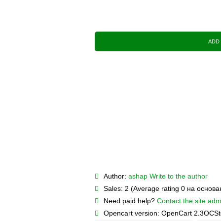
ADD
Author:
ashap
Write to the author
Sales:
2 (Average rating 0 на основ
Need paid help?
Contact the site admi
Opencart version:
OpenCart 2.3
OCSt