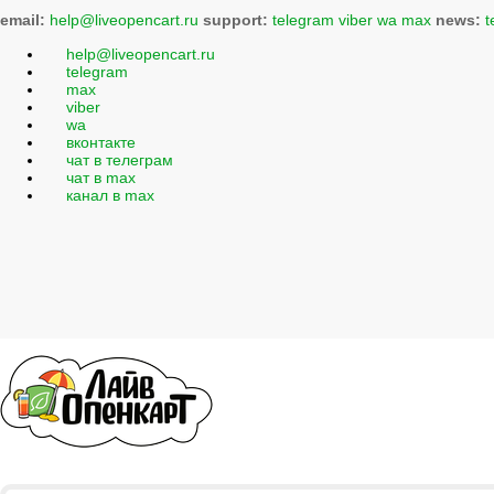
email:
help@liveopencart.ru
support:
telegram
viber
wa
max
news:
t
help@liveopencart.ru
telegram
max
viber
wa
вконтакте
чат в телеграм
чат в max
канал в max