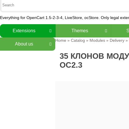
Everything for OpenCart 1.5-2-3-4, LiveStore, ocStore. Only legal ext
Extensions
Themes
S
Home
»
Catalog
»
Modules
»
Delivery
»
About us
35 КЛОНОВ МОДУ
OC2.3