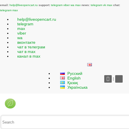
email:
help@liveopencart.ru
support:
telegram
viber
wa
max
news:
telegram
vk
max
chat:
telegram
max
help@liveopencart.ru
telegram
max
viber
wa
вконтакте
чат в телеграм
чат в max
канал в max
Русский
English
|
Қазақ
Українська