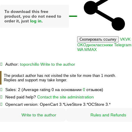
To download this free
product, you do not need to
order it, just
log in
.
VK
VK
Скопировать ссылку
OK
Одноклассники
Telegram
WA
M
MAX
Author:
toporchillo
Write to the author
The product author has not visited the site for more than 1 month.
Replies and support may take longer.
Sales:
2 (Average rating 0 на основании
0
отзывов)
Need paid help?
Contact the site administration
Opencart version:
OpenCart 3.*
LiveStore 3.*
OCStore 3.*
Write to the author
Rules and Refunds