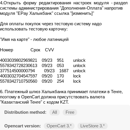
4.Открыть форму редактирования настроек модуля - раздел
системы администрирования "Дополнения-Оплата" напротив
модуля "EPay Халыкбанк" ссылка "[изменить]"
Для оплаты покупок через тестовую систему надо
использовать тестовую карточку:
"Имя на карте" - любое латиницей
Номер Срок CVV
4003039802969821 09/23 951 unlock
5578342728230613 09/23 053 unlock
377514500000794 09/23 1687 unlock
4003032704547597 09/20 170 lock
5578342710750560 09/20 254 lock
6. Платежный шлюз Халыкбанка принимает платежи в Тенге,
поэтому в OpenCart должна присутствовать валюта
"Казахтанский Тенге" с кодом KZT.
Distribution method:
All
Free
Opencart version:
OpenCart 3.*
LiveStore 3.*