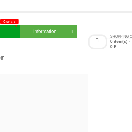
3
Information
SHOPPING 
0 item(s) -
0 ₽
r