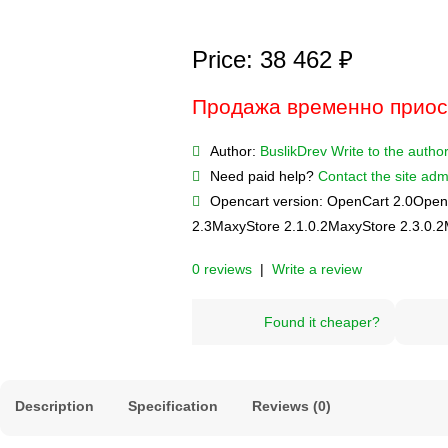
Price: 38 462 ₽
Продажа временно прио
Author:
BuslikDrev
Write to the autho
Need paid help?
Contact the site admi
Opencart version:
OpenCart 2.0
Open
2.3
MaxyStore 2.1.0.2
MaxyStore 2.3.0.2
0 reviews
|
Write a review
Found it cheaper?
Description
Specification
Reviews (0)