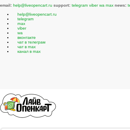
email:
help@liveopencart.ru
support:
telegram
viber
wa
max
news:
t
help@liveopencart.ru
telegram
max
viber
wa
вконтакте
чат в телеграм
чат в max
канал в max