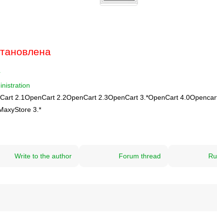
становлена
r
nistration
Cart 2.1
OpenCart 2.2
OpenCart 2.3
OpenCart 3.*
OpenCart 4.0
Opencart
MaxyStore 3.*
Write to the author
Forum thread
Ru