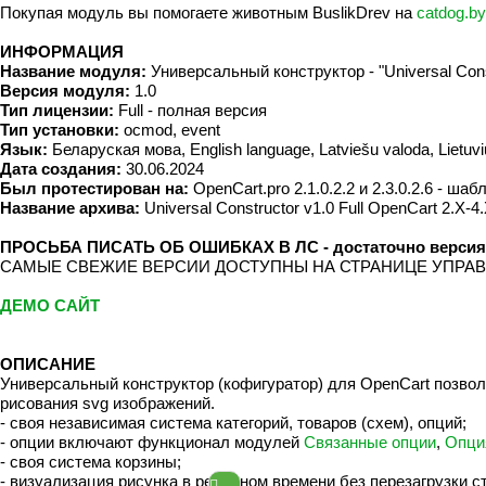
Покупая модуль вы помогаете животным BuslikDrev на
catdog.by
ИНФОРМАЦИЯ
Название модуля:
Универсальный конструктор - "Universal Cons
Версия модуля:
1.0
Тип лицензии:
Full - полная версия
Тип установки:
ocmod, event
Язык:
Беларуская мова, English language, Latviešu valoda, Lietuv
Дата создания:
30.06.2024
Был протестирован на:
OpenCart.pro 2.1.0.2.2 и 2.3.0.2.6 - шабл
Название архива:
Universal Constructor v1.0 Full OpenCart 2.X-4.
ПРОСЬБА ПИСАТЬ ОБ ОШИБКАХ В ЛС - достаточно версия оп
САМЫЕ СВЕЖИЕ ВЕРСИИ ДОСТУПНЫ НА СТРАНИЦЕ УПРАВ
ДЕМО САЙТ
ОПИСАНИЕ
Универсальный конструктор (кофигуратор) для OpenCart позвол
рисования svg изображений.
- своя независимая система категорий, товаров (схем), опций;
- опции включают функционал модулей
Связанные опции
,
Опци
- своя система корзины;
- визуализация рисунка в реальном времени без перезагрузки с