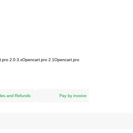
.pro 2.0.3.х
Opencart.pro 2.1
Opencart.pro
les and Refunds
Pay by invoice