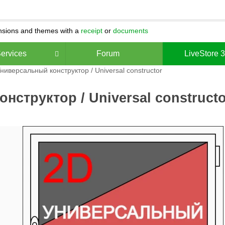
ensions and themes with a
receipt
or
documents
ervices
Forum
LiveStore 
ниверсальный конструктор / Universal constructor
нструктор / Universal constructo