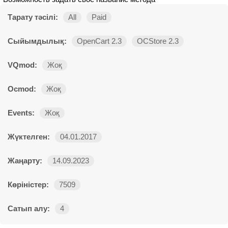
Тарату тәсілі:
All
Paid
Сыйымдылық:
OpenCart 2.3
OCStore 2.3
VQmod:
Жоқ
Ocmod:
Жоқ
Events:
Жоқ
Жүктелген:
04.01.2017
Жаңарту:
14.09.2023
Көріністер:
7509
Сатып алу:
4