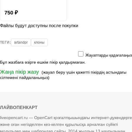
750 ₽
Файлы будут доступны после покупки
ТЕГИ:
artandpr
клоны
Жауаптарды қадағалаңыз
Бұл жазбаға әзірге ешкім пікір қалдырмаған.
Жаңа пікір жазу
(жауап беру үшін қажетті пікірдің астындағы
сілтемені пайдаланыңыз)
ЛАЙВОПЕНКАРТ
liveopencart.ru — OpenCart қозғалтқышындағы интернет-дүкендерге
және оған негізделген кез-келген құрылысқа арналған сүйікті
модульдер мен шаблондар сайты. 2014 жылдың 13 наурызынан