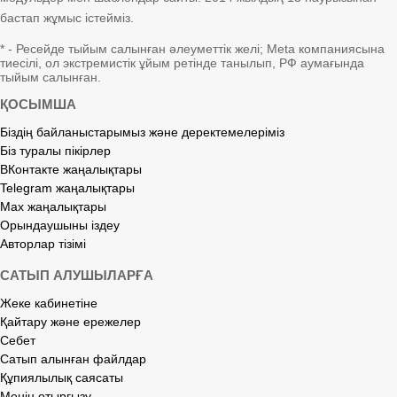
бастап жұмыс істейміз.
* - Ресейде тыйым салынған әлеуметтік желі; Meta компаниясына
тиесілі, ол экстремистік ұйым ретінде танылып, РФ аумағында
тыйым салынған.
ҚОСЫМША
Біздің байланыстарымыз және деректемелеріміз
Біз туралы пікірлер
ВКонтакте жаңалықтары
Telegram жаңалықтары
Max жаңалықтары
Орындаушыны іздеу
Авторлар тізімі
САТЫП АЛУШЫЛАРҒА
Жеке кабинетіне
Қайтару және ережелер
Себет
Сатып алынған файлдар
Құпиялылық саясаты
Менің отырғызу