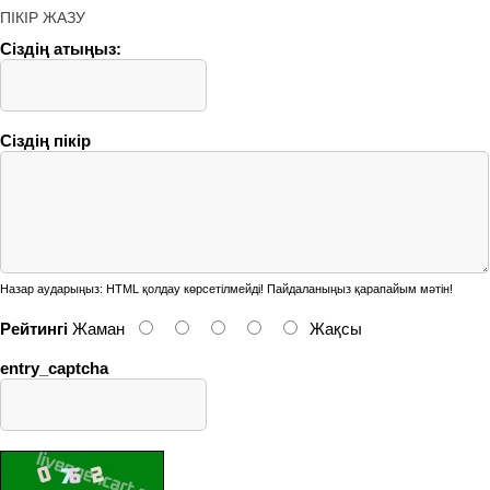
ПІКІР ЖАЗУ
Сіздің атыңыз:
Сіздің пікір
Назар аударыңыз:
HTML қолдау көрсетілмейді! Пайдаланыңыз қарапайым мәтін!
Рейтингі
Жаман
Жақсы
entry_captcha