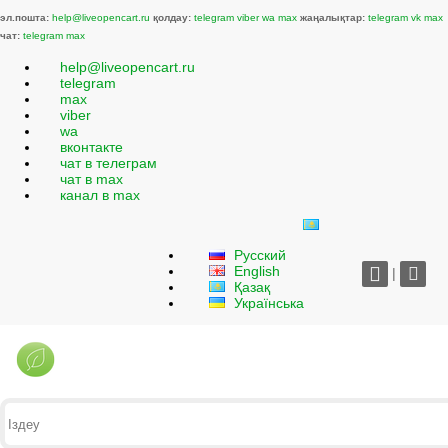
эл.пошта:
help@liveopencart.ru
қолдау:
telegram
viber
wa
max
жаңалықтар:
telegram
vk
max
чат:
telegram
max
help@liveopencart.ru
telegram
max
viber
wa
вконтакте
чат в телеграм
чат в max
канал в max
Русский
English
|
Қазақ
Українська