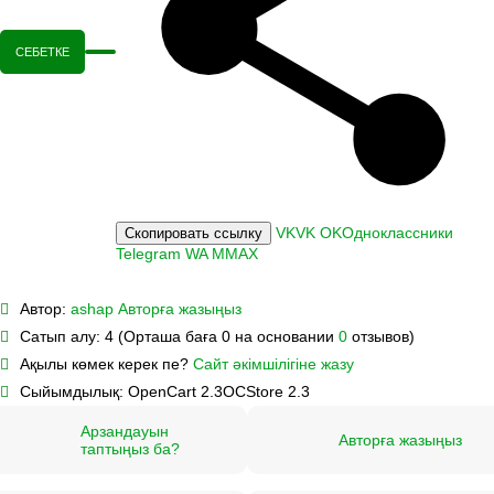
СЕБЕТКЕ
VK
VK
OK
Одноклассники
Скопировать ссылку
Telegram
WA
M
MAX
Автор:
ashap
Авторға жазыңыз
Сатып алу:
4 (Орташа баға 0 на основании
0
отзывов)
Ақылы көмек керек пе?
Сайт әкімшілігіне жазу
Сыйымдылық:
OpenCart 2.3
OCStore 2.3
Арзандауын
Авторға жазыңыз
таптыңыз ба?