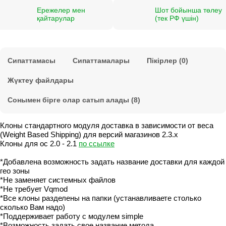
Ережелер мен
Шот бойынша төлеу
қайтарулар
(тек РФ үшін)
Сипаттамасы
Сипаттамалары
Пікірлер (0)
Жүктеу файлдары
Сонымен бірге олар сатып алады (8)
Клоны стандартного модуля доставка в зависимости от веса
(Weight Based Shipping) для версий магазинов 2.3.x
Клоны для ос 2.0 - 2.1
по ссылке
*Добавлена возможность задать название доставки для каждой
гео зоны
*Не заменяет системных файлов
*Не требует Vqmod
*Все клоны разделены на папки (устанавливаете столько
сколько Вам надо)
*Поддерживает работу с модулем simple
*Возможность задать свое название метода