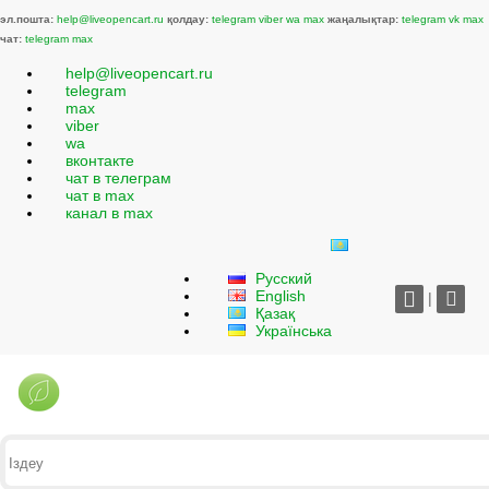
эл.пошта:
help@liveopencart.ru
қолдау:
telegram
viber
wa
max
жаңалықтар:
telegram
vk
max
чат:
telegram
max
help@liveopencart.ru
telegram
max
viber
wa
вконтакте
чат в телеграм
чат в max
канал в max
Русский
English
|
Қазақ
Українська