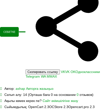
СЕБЕТКЕ
VK
VK
OK
Одноклассники
Скопировать ссылку
Telegram
WA
M
MAX
Автор:
ashap
Авторға жазыңыз
Сатып алу:
14 (Орташа баға 0 на основании
0
отзывов)
Ақылы көмек керек пе?
Сайт әкімшілігіне жазу
Сыйымдылық:
OpenCart 2.3
OCStore 2.3
Opencart.pro 2.3