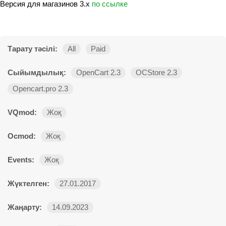
Версия для магазинов 3.х
по ссылке
Тарату тәсілі:
All
Paid
Сыйымдылық:
OpenCart 2.3
OCStore 2.3
Opencart.pro 2.3
VQmod:
Жоқ
Ocmod:
Жоқ
Events:
Жоқ
Жүктелген:
27.01.2017
Жаңарту:
14.09.2023