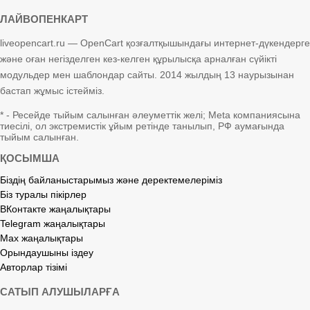
ЛАЙВОПЕНКАРТ
liveopencart.ru — OpenCart қозғалтқышындағы интернет-дүкендерге
және оған негізделген кез-келген құрылысқа арналған сүйікті
модульдер мен шаблондар сайты. 2014 жылдың 13 наурызынан
бастап жұмыс істейміз.
* - Ресейде тыйым салынған әлеуметтік желі; Meta компаниясына
тиесілі, ол экстремистік ұйым ретінде танылып, РФ аумағында
тыйым салынған.
ҚОСЫМША
Біздің байланыстарымыз және деректемелеріміз
Біз туралы пікірлер
ВКонтакте жаңалықтары
Telegram жаңалықтары
Max жаңалықтары
Орындаушыны іздеу
Авторлар тізімі
САТЫП АЛУШЫЛАРҒА