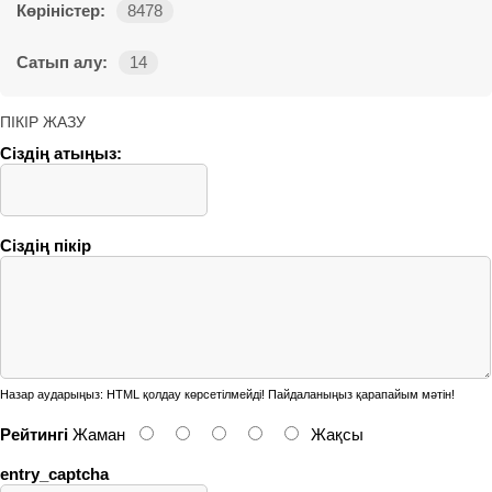
Көріністер:
8478
Сатып алу:
14
ПІКІР ЖАЗУ
Сіздің атыңыз:
Сіздің пікір
Назар аударыңыз:
HTML қолдау көрсетілмейді! Пайдаланыңыз қарапайым мәтін!
Рейтингі
Жаман
Жақсы
entry_captcha