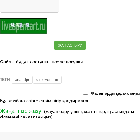
ЖАЛҒАСТЫРУ
Файлы будут доступны после покупки
ТЕГИ:
artandpr
отложенная
Жауаптарды қадағалаңыз
Бұл жазбаға әзірге ешкім пікір қалдырмаған.
Жаңа пікір жазу
(жауап беру үшін қажетті пікірдің астындағы
сілтемені пайдаланыңыз)