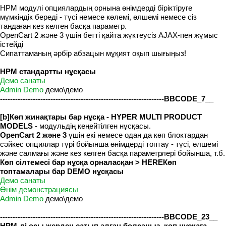
HPM модулі опциялардың орнына өнімдерді біріктіруге
мүмкіндік береді - түсі немесе көлемі, өлшемі немесе сіз
таңдаған кез келген басқа параметр.
OpenCart 2 және 3 үшін бетті қайта жүктеусіз AJAX-пен жұмыс
істейді
Сипаттаманың әрбір абзацын мұқият оқып шығыңыз!
HPM стандартты нұсқасы
Демо санаты
Admin Demo
демо\демо
-----------------------------------------------------------------BBCODE_7__
[b]Көп жинақтары бар нұсқа - HYPER MULTI PRODUCT
MODELS
- модульдің кеңейтілген нұсқасы.
OpenCart 2 және 3
үшін екі немесе одан да көп блоктардан
сәйкес опциялар түрі бойынша өнімдерді топтау - түсі, өлшемі
және салмағы және кез келген басқа параметрлері бойынша, т.б.
Көп сілтемесі бар нұсқа орналасқан > HERE
Көп
топтамалары бар DEMO нұсқасы
Демо санаты
Өнім демонстрациясы
Admin Demo
демо\демо
-----------------------------------------------------------------BBCODE_23__
HPM-ді осы жерден сатып алған болсаңыз, көп нұсқаға