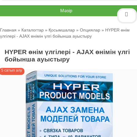
Мәзір
Главная
»
Каталогтар
»
Қосымшалар
»
Опциялар
» HYPER өнім
үлгілері - AJAX өнімін үлгі бойынша ауыстыру
HYPER өнім үлгілері - AJAX өнімін үлгі
бойынша ауыстыру
5 сатып алу