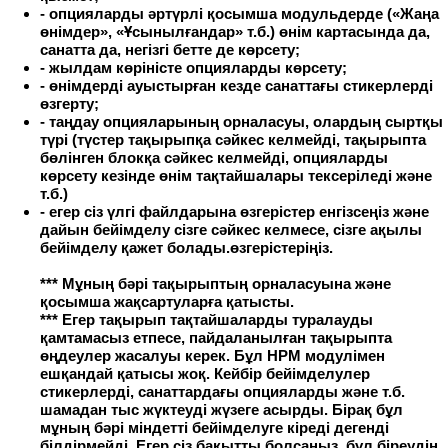
- опцияларды әртүрлі қосымша модульдерде («Жаңа
өнімдер», «Ұсынылғандар» т.б.) өнім картасында да,
санатта да, негізгі бетте де көрсету;
- жылдам көріністе опцияларды көрсету;
- өнімдерді ауыстырған кезде санаттағы стикерлерді
өзгерту;
- таңдау опцияларының орналасуы, олардың сыртқы
түрі (түстер тақырыпқа сәйкес келмейді, тақырыпта
бөлінген блокқа сәйкес келмейді, опцияларды
көрсету кезінде өнім тақтайшалары тексеріледі және
т.б.)
- егер сіз үлгі файлдарына өзгерістер енгізсеңіз және
дайын бейімделу сізге сәйкес келмесе, сізге ақылы
бейімделу қажет болады.өзгерістеріңіз.
*** Мұның бәрі тақырыптың орналасуына және
қосымша жақсартуларға қатысты.
*** Егер тақырып тақтайшаларды туралауды
қамтамасыз етпесе, пайдаланылған тақырыпта
өңдеулер жасалуы керек. Бұл HPM модулімен
ешқандай қатысы жоқ. Кейбір бейімделулер
стикерлерді, санаттардағы опцияларды және т.б.
шамадан тыс жүктеуді жүзеге асырды. Бірақ бұл
мұның бәрі міндетті бейімделуге кіреді дегенді
білдірмейді. Егер сіз бақытты болсаңыз, бұл біреудің