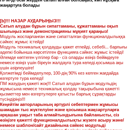
жаңартуға болады
[b]!!! НАЗАР АУДАРЫҢЫЗ!!!
Сатып алудан бұрын сипаттаманы, құжаттаманы оқып
шығыңыз және демонстрацияны мұқият қараңыз!
Модуль жоспарланған және сипатталған функционалдылыққа
сәйкес жұмыс істейді!
Модуль техникалық қолдауды қажет етпейді, себебі... барлығы
әдепкі бойынша көрсетілген функцияға сәйкес жұмыс істейді!
Әлемде көптеген үлгілер бар - сіз оларды өзіңіз бейімдеуге
немесе өзіңіз үшін біреуін жалдауға тура келеді.қосымша ақы
үшін әзірлеушіге!
Қолжетімді бейімделулер, 100-дің 90% кез келген жағдайда
өзгертуге тура келеді!
ПМ жазудың қажеті жоқ!!! Сатып алудан бұрын модульдің
жұмысына немесе техникалық қолдау тақырыбына қажетті
қызметтер мен өзгертулерге қатысты барлық сұрақтарды
түсіндіріңіз!!!
Кеңейтім авторларының әртүрлі себептермен жұмысы
шамадан тыс жүктелуіне және қосымша жақсартуларға
әрқашан уақыт таба алмайтындығына байланысты, сіз
өзіңізге қажетті функционалдылықты жүзеге асыру және/
немесе шаблон/сайт дизайнына сәйкес модульді