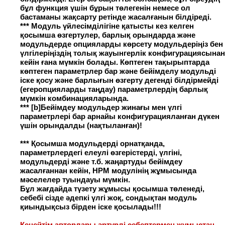
бұл функция үшін бұрын төлегенін немесе ол
бастаманы жақсарту ретінде жасалғанын білдіреді.
*** Модуль үйлесімділігіне қатысты кез келген
қосымша өзгертулер, барлық орындарда және
модульдерде опцияларды көрсету модульдеріңіз бен
үлгілеріңіздің толық жауынгерлік конфигурациясынан
кейін ғана мүмкін болады. Көптеген тақырыптарда
көптеген параметрлер бар және бейімделу модульді
іске қосу және барлығын өзгерту дегенді білдірмейді
(егеропцияларды таңдау) параметрлердің барлық
мүмкін комбинацияларында.
*** [b]Бейімдеу модульдер жинағы мен үлгі
параметрлері бар арнайы конфигурацияланған дүкен
үшін орындалды (нақтыланған)!
*** Қосымша модульдерді орнатқанда,
параметрлердегі елеулі өзгерістерді, үлгіні,
модульдерді және т.б. жаңартуды бейімдеу
жасалғаннан кейін, HPM модулінің жұмысында
мәселелер туындауы мүмкін.
Бұл жағдайда түзету жұмысы қосымша төленеді,
себебі сізде әдепкі үлгі жоқ, сондықтан модуль
қиындықсыз бірден іске қосылады!!!
Кеңейтім авторлары әртүрлі себептермен жұмыстан