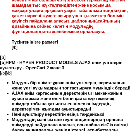
шамадан тыс жүктелгендіктен және қосымша
жақсартуларға әрқашан уақыт таба алмайтындықтан,
қажет нәрсені жүзеге асыру үшін қызметтер бөлімін
қауіпсіз пайдалана аласыз.шаблонның\сайтының
дизайнына сәйкес келетін модульдің
функционалдығы және\немесе орналасуы.
Түсінгеніңізге рахмет!
[/b]
[b]
[b]HPM - HYPER
PRODUCT MODELS
AJAX өнім үлгілерін
ауыстыру - OpenCart 2 және 3
[/b][/b]
Модуль бір өнімге ұқсас өнім үлгілерін, серияларын
және үлгі ауқымдарын топтастыруға мүмкіндік береді!
AJAX өнім картасының деректерін url мекенжайын
ауыстырмай және өнім бетін қайта жүктемей-ақ,
өнімдер тобына қатысты еншілес өнімдердің
деректерімен жылдам ауыстырады!
Нені ауыстыру керектігін өзіңіз таңдайсыз!
Модульдің мәні сіз шектеулі опциялардың орнына
өнімдерді пайдалана аласыз, осылайша сізСіз өнімді
бөлек акцияларды, жеңілдіктерді, атрибуттарды,