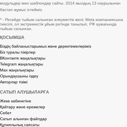
модульдер мен шаблондар сайты. 2014 жылдың 13 наурызынан
бастап жұмыс істейміз.
* - Ресейде тыйым салынған әлеуметтік желі; Meta компаниясына
тиесілі, ол экстремистік ұйым ретінде танылып, РФ аумағында
тыйым салынған.
ҚОСЫМША
Біздің байланыстарымыз және деректемелеріміз
Біз туралы пікірлер
ВКонтакте жаңалықтары
Telegram жаңалықтары
Max жаңалықтары
Орындаушыны іздеу
Авторлар тізімі
САТЫП АЛУШЫЛАРҒА
Жеке кабинетіне
Қайтару және ережелер
Себет
Сатып алынған файлдар
Құпиялылық саясаты