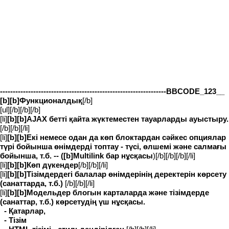
-----------------------------------------------------------------BBCODE_123__
[b][b]Функционалдық
[/b]
[ul][/b][/b][/b]
[li]
[b][b]AJAX бетті қайта жүктеместен тауарларды ауыстыру.
[/b][/b][/li]
[li]
[b][b]Екі немесе одан да көп блоктардан сәйкес опциялар
түрі бойынша өнімдерді топтау - түсі, өлшемі және салмағы
бойынша, т.б. -- ([b]Multilink бар нұсқасы
)[/b][/b][/b][/li]
[li]
[b][b]Көп дүкендер
[/b][/b][/li]
[li]
[b][b]Тізімдердегі балалар өнімдерінің деректерін көрсету
(санаттарда, т.б.)
[/b][/b][/li]
[li]
[b][b]Модельдер блогын карталарда және тізімдерде
(санаттар, т.б.) көрсетудің үш нұсқасы.
- Қатарлар,
- Тізім