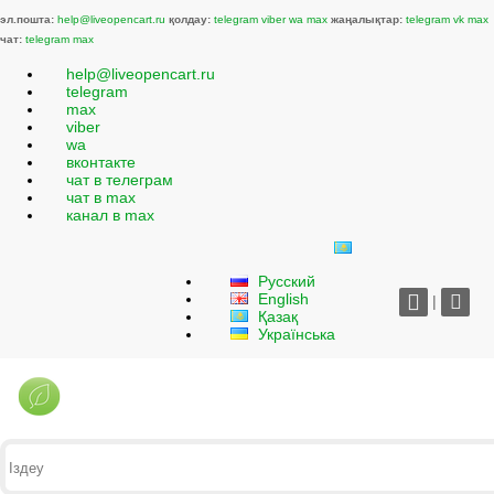
эл.пошта:
help@liveopencart.ru
қолдау:
telegram
viber
wa
max
жаңалықтар:
telegram
vk
max
чат:
telegram
max
help@liveopencart.ru
telegram
max
viber
wa
вконтакте
чат в телеграм
чат в max
канал в max
Русский
English
|
Қазақ
Українська