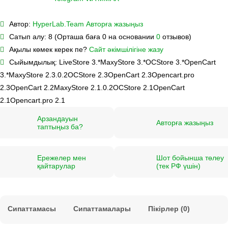
Автор:
HyperLab.Team
Авторға жазыңыз
Сатып алу:
8 (Орташа баға 0 на основании
0
отзывов)
Ақылы көмек керек пе?
Сайт әкімшілігіне жазу
Сыйымдылық:
LiveStore 3.*
MaxyStore 3.*
OCStore 3.*
OpenCart
3.*
MaxyStore 2.3.0.2
OCStore 2.3
OpenCart 2.3
Opencart.pro
2.3
OpenCart 2.2
MaxyStore 2.1.0.2
OCStore 2.1
OpenCart
2.1
Opencart.pro 2.1
Арзандауын
Авторға жазыңыз
таптыңыз ба?
Ережелер мен
Шот бойынша төлеу
қайтарулар
(тек РФ үшін)
Сипаттамасы
Сипаттамалары
Пікірлер (0)