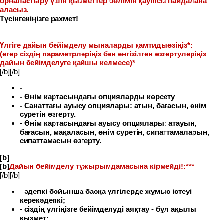
орналастыру үшін қызметтер бөлімін қауіпсіз пайдалана
аласыз.
Түсінгеніңізге рахмет!
Үлгіге дайын бейімделу мыналарды қамтидыөзіңіз
*
:
(егер сіздің параметрлеріңіз бен енгізілген өзгертулеріңіз
дайын бейімделуге қайшы келмесе)
*
[/b][/b]
-
- Өнім картасындағы опцияларды көрсету
- Санаттағы ауысу опциялары: атын, бағасын, өнім
суретін өзгерту.
- Өнім картасындағы ауысу опциялары: атауын,
бағасын, мақаласын, өнім суретін, сипаттамаларын,
сипаттамасын өзгерту.
[b]
[b]
Дайын бейімделу тұжырымдамасына кірмейді!:***
[/b][/b]
- әдепкі бойынша басқа үлгілерде жұмыс істеуі
керекәдепкі;
- сіздің үлгіңізге бейімделуді аяқтау - бұл ақылы
қызмет;