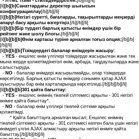
- HTML тізімі - стильдендірілген.
[/b][/b][/li]
[li]
[b][b]Санаттардағы деректер шығысын
конфигурациялау
[/b][/b][/li]
[li]
[b][b]Негізгі суретті, бағаларды, тақырыптарды меңзерді
апару\ басу арқылы өзгертіңіз.
[/b][/b][/li]
[li]
[b][b]Бір түрдегі барлық қатысты өнімдер үшін бір
рейтинг және шолу блогы.
[/b][/b][/li]
[li]
[b][b][b]Өнім картасы түріне арналған тоғыз опция;
[/b][/b]
[/b][/li]
[li]
[b][b][b]Тізімдердегі балалар өнімдерін жасыру:
-
YES
- еншілес өнім үлгілері тізімдерде жасырылған және тек
мына жерде қолжетімдінегізгі өнім, арбада, таңдаулыларда және
салыстыруда.
-
NO
- балалар өнімдері жасырылмайды, олар тізімдерде
көрсетіледі. Барлық қатысты өнімдер сонымен қатар AJAX
ауыстыруы бар өнім карталарында көрсетіледі.[/b][/b][/b][/li]
[li]
[b][b][b]301 қайта бағыттау:
-
YES
- еншілес өнімнің тікелей сілтемесі арқылы - 301 негізгі
өнімге қайта бағыттау*.
-
NO
- балалар өнім үлгілері тікелей сілтеме арқылы
қолжетімді.
* Қайта бағыттауға арналған мысал; Еншілес өнімнің
тікелей сілтемесі арқылы - 301 сілтемесі келген бала үшін негізгі
өнімдегі үлгіні AJAX алмастыру арқылы негізгі өнімге қайта
бағыттау.[/b][/b][/b][/li]