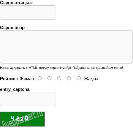
Сіздің атыңыз:
Сіздің пікір
Назар аударыңыз:
HTML қолдау көрсетілмейді! Пайдаланыңыз қарапайым мәтін!
Рейтингі
Жаман
Жақсы
entry_captcha