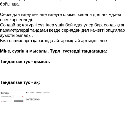
бойынша.
Сериядан іздеу кезінде іздеуге сәйкес келетін дәл ағымдағы
өнім көрсетіледі.
Сондай-ақ әртүрлі сүзгілер үшін бейімделулер бар, сондықтан
параметрлерді таңдаған кезде сериядан дәл қажетті опциялар
ауыстырылады.
Бұл опцияларға қарағанда айтарлықтай артықшылық.
Міне, сүзгінің мысалы. Түрлі түстерді таңдағанда:
Таңдалған түс - қызыл:
Таңдалған түс - ақ: