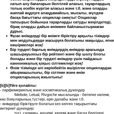
сатып алу бағаларын белгілей аласыз, тауарлардың
толық есебін жүргізе аласыз және т.б. және оларды
жаппай өңдеуге алаңдамайсыз, мысалы, мүлдем
басқа бағыттағы опциялар сияқты! Опциялар
тапсырыс бойынша тауарларды сатуды жеңілдетеді,
бірақ оларды дайын өніммен байланыстырмаған
дұрыс.
Ұқсас өнімдерді бір өнімге біріктіру арқылы тізімдер
мен модульдерде жасыруға болатыны маңызды, яғни
көшірмелері жоқ!
Бір түрдегі барлық өнімдердің өнімдер арасында
шашырауынсыз бір рейтингі және бір шолу блогы
болады және бір түрдегі өнімдер үшін пайдасыз
канноникалық қоқыс сілтемелері жоқ!
Өнім тізімінде әлі көрінбейтін өшірілген опциялардан
айырмашылығы, бір сілтеме және өнім
опцияларының жиынтығы!
[b][b]Үйге қолайлы:
- парфюмериялық және косметикалық дүкендер
Ildebote, Letual, Rivgoche мысалында - бөтелке көлемі,
көз бояуларының түстері, ерін далабы және т.б.
- өнімдерді біріктіруге болатын кез келген тақырыптағы
интернет-дүкендер:
түсі, салмағы, өлшемі, көлемі және басқа белгілері