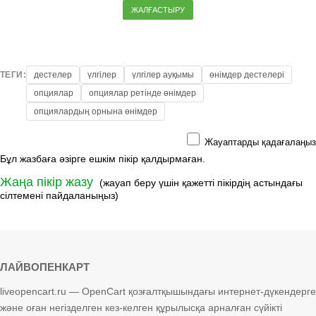
ЖАЛҒАСТЫРУ
ТЕГИ:
дестелер
үлгілер
үлгілер ауқымы
өнімдер дестелері
опциялар
опциялар ретінде өнімдер
опциялардың орнына өнімдер
Жауаптарды қадағалаңыз
Бұл жазбаға әзірге ешкім пікір қалдырмаған.
Жаңа пікір жазу
(жауап беру үшін қажетті пікірдің астындағы
сілтемені пайдаланыңыз)
ЛАЙВОПЕНКАРТ
liveopencart.ru — OpenCart қозғалтқышындағы интернет-дүкендерге
және оған негізделген кез-келген құрылысқа арналған сүйікті