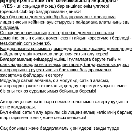
[li]
[b][b][b]Хэш # өнім URL мекенжайының соңындағы:
-
YES
- url соңында # (хэш) бар еншілес өнім үлгілері
(opencart.club бір бағдарламалық өнім»!
Бұл бір нақты домен үшін бір бағдарламалық жасақтама
лицензиясын кейіннен ауыстырусыз пайдалана алатыныңызды
білдіреді.
Сынақ лицензиясының кілттері негізгі доменнің қосалқы
доменіне, оның сынақ домені екенін айқын көрсетумен беріледі -
test.domain.com және т.б.
Бағдарламаны қосымша домендерде және қосалқы домендерде
пайдалану үшін қосымша лицензия сатып алу керек!
Бағдарламалық өнімдерді үшінші тұлғаларға беруге тыйым
салынады,оларды өз атыңыздан тарату, бағдарламалық құрал
авторларының рұқсатынсыз бастапқы бағдарламалық
жасақтама файлдарын өзгерту.
Модульді сатып алғанда, сіз модульді сатып аласыз,
авторлардың жеке техникалық қолдау көрсетуге уақыты емес -
біз оны тек өз сұранысымыз бойынша береміз!
Автор лицензияны ішінара немесе толығымен өзгерту құқығын
өзіне қалдырады.
Бұл өнімді сатып алу арқылы сіз лицензиялық келісімнің барлық
шарттарымен толық және сөзсіз келісесіз!
Сақ болыңыз және бағдарламалық өнімдерді заңды түрде