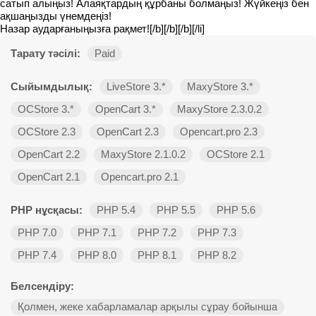
сатып алыңыз! Алаяқтардың құрбаны болмаңыз! Жүйкеңіз бен
ақшаңызды үнемдеңіз!
Назар аударғаныңызға рақмет![/b][/b][/b][/li]
Тарату тәсілі:
Paid
Сыйымдылық:
LiveStore 3.*
MaxyStore 3.*
OCStore 3.*
OpenCart 3.*
MaxyStore 2.3.0.2
OCStore 2.3
OpenCart 2.3
Opencart.pro 2.3
OpenCart 2.2
MaxyStore 2.1.0.2
OCStore 2.1
OpenCart 2.1
Opencart.pro 2.1
PHP нұсқасы:
PHP 5.4
PHP 5.5
PHP 5.6
PHP 7.0
PHP 7.1
PHP 7.2
PHP 7.3
PHP 7.4
PHP 8.0
PHP 8.1
PHP 8.2
Белсендіру:
Қолмен, жеке хабарламалар арқылы сұрау бойынша