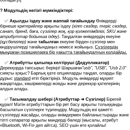
? Модульдің негізгі мүмкіндіктері:
✅
Ақылды іздеу және жаппай тағайындау
Өнімдерді
бірнеше критерийлер арқылы іздеу
(кілт сөздер, теріс сөздер,
санат, бренд, баға, сүзгілер жоқ, қор қолжетімділігі, SKU және
атрибуттар бойынша іздеу)
. Таңдалған өнімдердің екеуіне
(құсбелгілер)
және
табылған
екеуіне бірден сүзгілер мен
өндірушілерді тағайындаңыз немесе жойыңыз.
Сүзгілердің
мыңдаған позицияларға бір уақытта тағайындалуын қолдайды.
✅
Атрибутты қалыпқа келтіруші (Дедупликатор)
Дерекқорда тапсырыс беріңіз! Шаршаған
"usb", "USB", "Usb 2.0"
сияқты қоқыс? Барлық қате опцияларды таңдап, оларды бір
дұрыс
standard
етіп біріктіріңіз. Модуль өнімдерді мұқият
жаңартады, көшірмелерді жояды және дерекқор қателерінің
алдын алады.
✅
Тасымалдау шебері (Атрибуттар ➔ Сүзгілер)
Бірегей
құрал! Мәтін атрибуттарын бір рет басу арқылы толыққанды
басылатын сүзгілерге түрлендіру. Модульдің өзі қажетті
сүзгілерді жасайды, оларды өнімдермен байланыстырады және
тіпті сепаратор арқылы мәндерді бөледі (мысалы, атрибут
«Bluetooth, Wi-Fi» деп айтса). SEO үшін өте қолайлы!