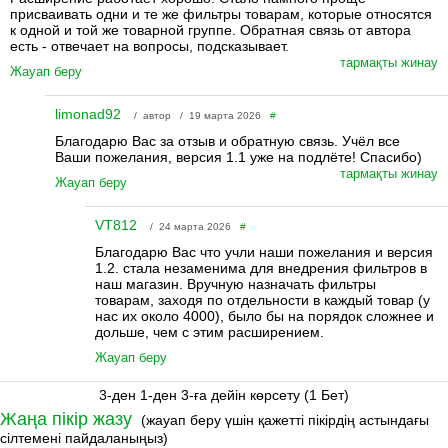
присваивать одни и те же фильтры товарам, которые относятся
к одной и той же товарной группе. Обратная связь от автора
есть - отвечает на вопросы, подсказывает.
тармақты жинау
Жауап беру
limonad92
/ автор / 19 марта 2026
#
Благодарю Вас за отзыв и обратную связь. Учёл все
Ваши пожелания, версия 1.1 уже на подлёте! Спасибо)
тармақты жинау
Жауап беру
VT812
/ 24 марта 2026
#
Благодарю Вас что учли наши пожелания и версия
1.2. стала незаменима для внедрения фильтров в
наш магазин. Вручную назначать фильтры
товарам, заходя по отдельности в каждый товар (у
нас их около 4000), было бы на порядок сложнее и
дольше, чем с этим расширением.
Жауап беру
3-ден 1-ден 3-ға дейін көрсету (1 Бет)
Жаңа пікір жазу
(жауап беру үшін қажетті пікірдің астындағы
сілтемені пайдаланыңыз)