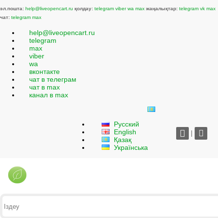
эл.пошта:
help@liveopencart.ru
қолдау:
telegram
viber
wa
max
жаңалықтар:
telegram
vk
max
чат:
telegram
max
help@liveopencart.ru
telegram
max
viber
wa
вконтакте
чат в телеграм
чат в max
канал в max
Русский
English
|
Қазақ
Українська