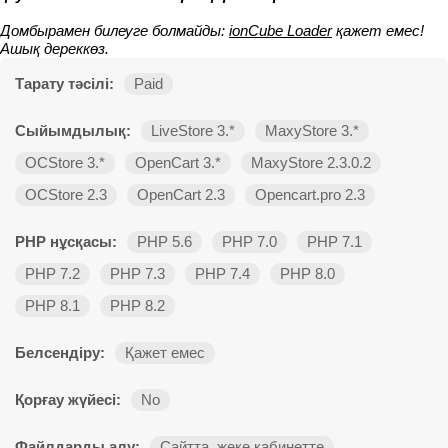
Домбырамен билеуге болмайды:
ionCube Loader
қажет емес!
Ашық дереккөз.
Тарату тәсілі:
Paid
Сыйымдылық:
LiveStore 3.*
MaxyStore 3.*
OCStore 3.*
OpenCart 3.*
MaxyStore 2.3.0.2
OCStore 2.3
OpenCart 2.3
Opencart.pro 2.3
PHP нұсқасы:
PHP 5.6
PHP 7.0
PHP 7.1
PHP 7.2
PHP 7.3
PHP 7.4
PHP 8.0
PHP 8.1
PHP 8.2
Белсендіру:
Қажет емес
Қорғау жүйесі:
No
Файлдарды алу:
Сайтта, жеке кабинетте