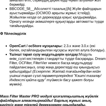
айналып өтіп, сервердің деректерді «қиып алуына» жол
бермейді.
BBCODE_58__Абсолютті тазалық:[/b] Жүйе файлдарын
ауыстырмайды (OCMOD арқылы жұмыс істейді).
Жойылған кезде ол дерекқорда қоқыс қалдырмайды.
Орнату кезінде әкімшілерге құқықтарды автоматты түрде
тағайындайды.
⚙️ Үйлесімділік
OpenCart / ocStore нұсқалары:
2.3.x және 3.0.x (екі
бөлек, оңтайландырылған нұсқасы жүктеп алуға болады).
Үшінші тарап сүзу модульдерін қолдау:
Модуль
өнім_сүзгі кестелерін стандартты түрде басқарады. Dream
Filter, OCFilter, FilterVier немесе басқа модульдерді
пайдалансаңыз, олар жаңа деректерді еш қиындықсыз
қабылдайды!
(Ескертпе: Жаппай тағайындаудан кейін
үшінші тарап сүзгі параметрлеріндегі "Кэшті тазалау/
Индексті қайта құру" түймесін басу қажет болуы
мүмкін).
Mass Filter Master PRO модулі қозғалтқыштың жүйелік
файлдарын алмастырмайды! Барлық жұмыс анық,
қауіпсіз және тікелей дерекқормен орындалады.