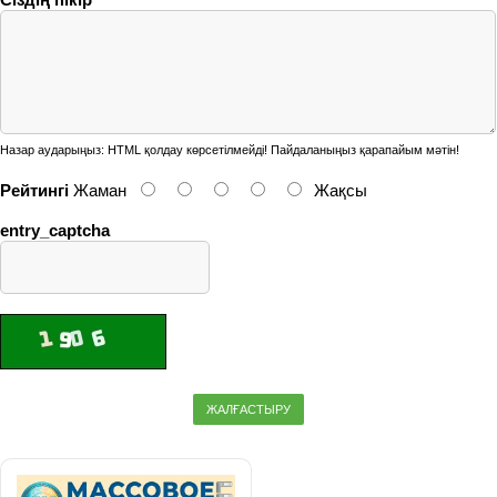
Назар аударыңыз:
HTML қолдау көрсетілмейді! Пайдаланыңыз қарапайым мәтін!
Рейтингі
Жаман
Жақсы
entry_captcha
ЖАЛҒАСТЫРУ