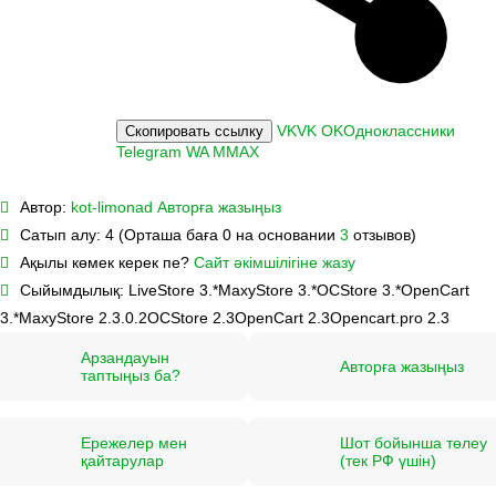
VK
VK
OK
Одноклассники
Скопировать ссылку
Telegram
WA
M
MAX
Автор:
kot-limonad
Авторға жазыңыз
Сатып алу:
4 (Орташа баға 0 на основании
3
отзывов)
Ақылы көмек керек пе?
Сайт әкімшілігіне жазу
Сыйымдылық:
LiveStore 3.*
MaxyStore 3.*
OCStore 3.*
OpenCart
3.*
MaxyStore 2.3.0.2
OCStore 2.3
OpenCart 2.3
Opencart.pro 2.3
Арзандауын
Авторға жазыңыз
таптыңыз ба?
Ережелер мен
Шот бойынша төлеу
қайтарулар
(тек РФ үшін)