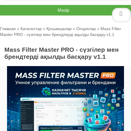
Мәзір
Главная
»
Каталогтар
»
Қосымшалар
»
Опциялар
» Mass Filter
Master PRO - сүзгілер мен брендтерді ақылды басқару v1.1
Mass Filter Master PRO - сүзгілер мен
брендтерді ақылды басқару v1.1