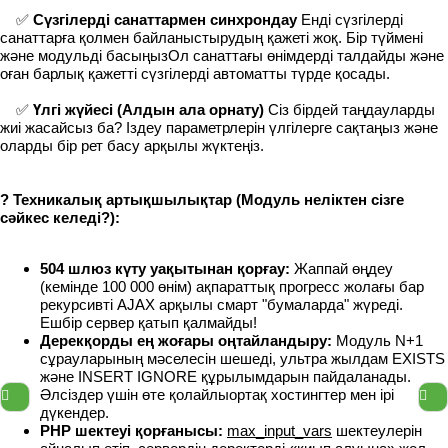
✅
Сүзгілерді санаттармен синхрондау
Енді сүзгілерді
санаттарға қолмен байланыстырудың қажеті жоқ. Бір түймені
және модульді басыңызОл санаттағы өнімдерді талдайды және
оған барлық қажетті сүзгілерді автоматты түрде қосады.
✅
Үлгі жүйесі (Алдын ала орнату)
Сіз бірдей таңдауларды
жиі жасайсыз ба? Іздеу параметрлерін үлгілерге сақтаңыз және
оларды бір рет басу арқылы жүктеңіз.
? Техникалық артықшылықтар (Модуль неліктен сізге
сәйкес келеді?):
504 шлюз күту уақытынан қорғау:
Жаппай өңдеу
(кемінде 100 000 өнім) ақпараттық прогресс жолағы бар
рекурсивті AJAX арқылы смарт "бумаларда" жүреді.
Ешбір сервер қатып қалмайды!
Дерекқорды ең жоғары оңтайландыру:
Модуль N+1
сұрауларының мәселесін шешеді, ультра жылдам EXISTS
және INSERT IGNORE құрылымдарын пайдаланады.
Әлсіздер үшін өте қолайлыортақ хостингтер мен ірі
дүкендер.
PHP шектеуі қорғанысы:
max_input_vars
шектеулерін