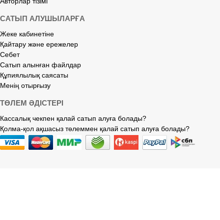
Авторлар тізімі
САТЫП АЛУШЫЛАРҒА
Жеке кабинетіне
Қайтару және ережелер
Себет
Сатып алынған файлдар
Құпиялылық саясаты
Менің отырғызу
ТӨЛЕМ ӘДІСТЕРІ
Кассалық чекпен қалай сатып алуға болады?
Қолма-қол ақшасыз төлеммен қалай сатып алуға болады?