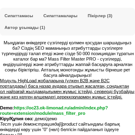
Сипаттамасы
Сипаттамалары
Пікірлер (3)
Автор ұсынады (1)
Мыңдаған өнімдерге сүзгілерді қолмен қосудан шаршадыңыз
ба? Сіздің SEO маманыңыз атрибуттарды сүзгілерге
түрлендіруді талап етеді және сізде 50 000 позициядан тұратын
каталог бар ма? Mass Filter Master PRO - сүзгілерді,
өндірушілерді және атрибуттарды жаппай басқаруға арналған
соңғы біріктіргіш. Апталық монотонды жұмысты бірнеше рет
басуға айналдырыңыз!
Модуль HighLoad жобаларына (үлкен B2B және B2C
порталдары) баса назар аудара отырып жасалған, сондықтан
ол найзағай жылдамдығымен жұмыс істейді, серверді бұзбайды
және кез келген өлшемдегі дерекқорлармен жұмыс істейді.
Demo:
https://oc23.ok-limonad.ru/admin/index.php?
route=extension/module/mass_filter_pro
Кіру/Құпия сөз:
демо/демо
Тест үшін демонстрацияда[i]product
сайтындағы барлық
өнімдерді көру үшін "0" (нөл) белгісін пайдаланып іздеуге
болады.[/i]