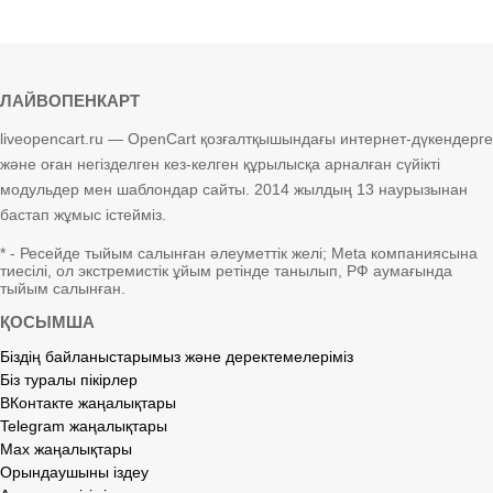
ЛАЙВОПЕНКАРТ
liveopencart.ru — OpenCart қозғалтқышындағы интернет-дүкендерге
және оған негізделген кез-келген құрылысқа арналған сүйікті
модульдер мен шаблондар сайты. 2014 жылдың 13 наурызынан
бастап жұмыс істейміз.
* - Ресейде тыйым салынған әлеуметтік желі; Meta компаниясына
тиесілі, ол экстремистік ұйым ретінде танылып, РФ аумағында
тыйым салынған.
ҚОСЫМША
Біздің байланыстарымыз және деректемелеріміз
Біз туралы пікірлер
ВКонтакте жаңалықтары
Telegram жаңалықтары
Max жаңалықтары
Орындаушыны іздеу