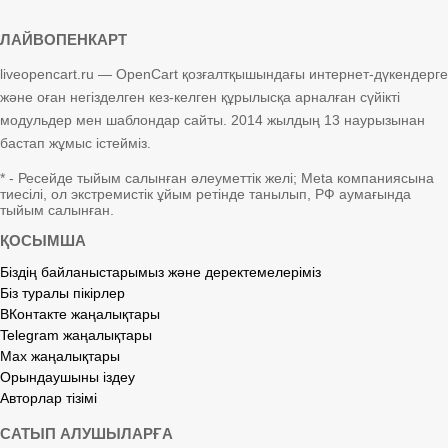
ЛАЙВОПЕНКАРТ
liveopencart.ru — OpenCart қозғалтқышындағы интернет-дүкендерге
және оған негізделген кез-келген құрылысқа арналған сүйікті
модульдер мен шаблондар сайты. 2014 жылдың 13 наурызынан
бастап жұмыс істейміз.
* - Ресейде тыйым салынған әлеуметтік желі; Meta компаниясына
тиесілі, ол экстремистік ұйым ретінде танылып, РФ аумағында
тыйым салынған.
ҚОСЫМША
Біздің байланыстарымыз және деректемелеріміз
Біз туралы пікірлер
ВКонтакте жаңалықтары
Telegram жаңалықтары
Max жаңалықтары
Орындаушыны іздеу
Авторлар тізімі
САТЫП АЛУШЫЛАРҒА