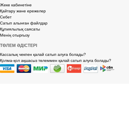
Жеке кабинетіне
Қайтару және ережелер
Себет
Сатып алынған файлдар
Құпиялылық саясаты
Менің отырғызу
ТӨЛЕМ ӘДІСТЕРІ
Кассалық чекпен қалай сатып алуға болады?
Қолма-қол ақшасыз төлеммен қалай сатып алуға болады?