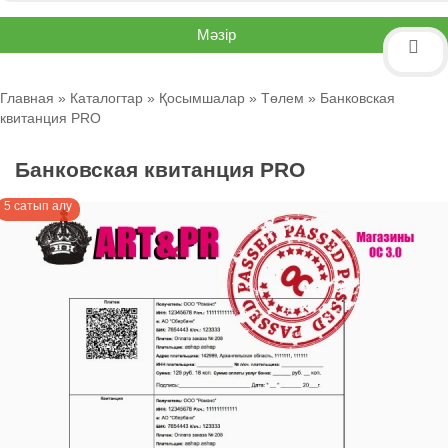
Мәзір
Главная
»
Каталогтар
»
Қосымшалар
»
Төлем
» Банковская
квитанция PRO
Банковская квитанция PRO
5 сатып алу