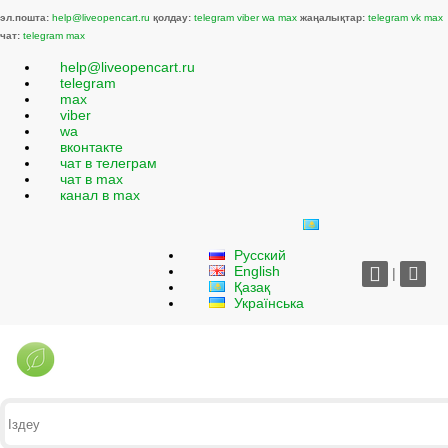
эл.пошта:
help@liveopencart.ru
қолдау:
telegram
viber
wa
max
жаңалықтар:
telegram
vk
max
чат:
telegram
max
help@liveopencart.ru
telegram
max
viber
wa
вконтакте
чат в телеграм
чат в max
канал в max
Русский
English
|
Қазақ
Українська