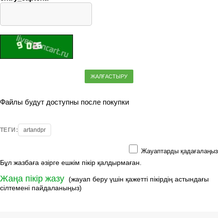
ЖАЛҒАСТЫРУ
Файлы будут доступны после покупки
ТЕГИ:
artandpr
Жауаптарды қадағалаңыз
Бұл жазбаға әзірге ешкім пікір қалдырмаған.
Жаңа пікір жазу
(жауап беру үшін қажетті пікірдің астындағы
сілтемені пайдаланыңыз)