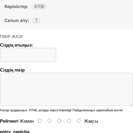
Көріністер:
6708
Сатып алу:
7
ПІКІР ЖАЗУ
Сіздің атыңыз:
Сіздің пікір
Назар аударыңыз:
HTML қолдау көрсетілмейді! Пайдаланыңыз қарапайым мәтін!
Рейтингі
Жаман
Жақсы
entry_captcha