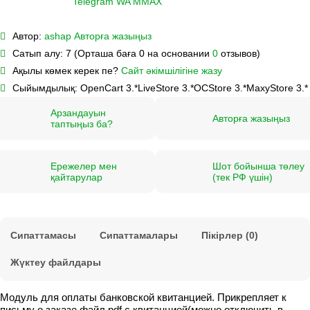
Telegram
WA
M
MAX
Автор:
ashap
Авторға жазыңыз
Сатып алу:
7 (Орташа баға 0 на основании
0
отзывов)
Ақылы көмек керек пе?
Сайт әкімшілігіне жазу
Сыйымдылық:
OpenCart 3.*
LiveStore 3.*
OCStore 3.*
MaxyStore 3.*
Арзандауын
Авторға жазыңыз
таптыңыз ба?
Ережелер мен
Шот бойынша төлеу
қайтарулар
(тек РФ үшін)
Сипаттамасы
Сипаттамалары
Пікірлер (0)
Жүктеу файлдары
Модуль для оплаты банковской квитанцией. Прикрепляет к
письму о заказе файл pdf с квитанцией(можно отключить в