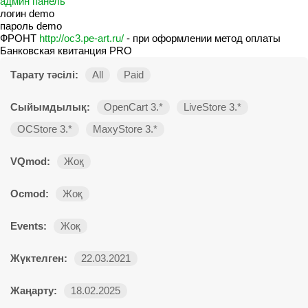
админ панель
логин demo
пароль demo
ФРОНТ
http://oc3.pe-art.ru/
- при оформлении метод оплаты
Банковская квитанция PRO
Тарату тәсілі:
All
Paid
Сыйымдылық:
OpenCart 3.*
LiveStore 3.*
OCStore 3.*
MaxyStore 3.*
VQmod:
Жоқ
Ocmod:
Жоқ
Events:
Жоқ
Жүктелген:
22.03.2021
Жаңарту:
18.02.2025