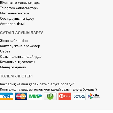
ВКонтакте жаңалықтары
Telegram жаңалықтары
Max жаңалықтары
Орындаушыны іздеу
Авторлар тізімі
САТЫП АЛУШЫЛАРҒА
Жеке кабинетіне
Қайтару және ережелер
Себет
Сатып алынған файлдар
Құпиялылық саясаты
Менің отырғызу
ТӨЛЕМ ӘДІСТЕРІ
Кассалық чекпен қалай сатып алуға болады?
Қолма-қол ақшасыз төлеммен қалай сатып алуға болады?