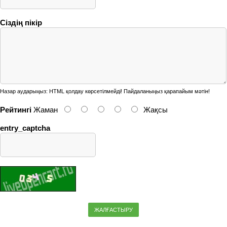
Сіздің пікір
Назар аударыңыз:
HTML қолдау көрсетілмейді! Пайдаланыңыз қарапайым мәтін!
Рейтингі
Жаман
Жақсы
entry_captcha
ЖАЛҒАСТЫРУ