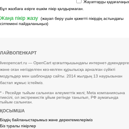
Жауаптарды қадағалаңыз
Бұл жазбаға әзірге ешкім пікір қалдырмаған.
Жаңа пікір жазу
(жауап беру үшін қажетті пікірдің астындағы
сілтемені пайдаланыңыз)
ЛАЙВОПЕНКАРТ
liveopencart.ru — OpenCart қозғалтқышындағы интернет-дүкендерге
және оған негізделген кез-келген құрылысқа арналған сүйікті
модульдер мен шаблондар сайты. 2014 жылдың 13 наурызынан
бастап жұмыс істейміз.
* - Ресейде тыйым салынған әлеуметтік желі; Meta компаниясына
тиесілі, ол экстремистік ұйым ретінде танылып, РФ аумағында
тыйым салынған.
ҚОСЫМША
Біздің байланыстарымыз және деректемелеріміз
Біз туралы пікірлер