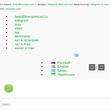
эл.пошта:
help@liveopencart.ru
қолдау:
telegram
viber
wa
max
жаңалықтар:
telegram
vk
max
чат:
telegram
max
help@liveopencart.ru
telegram
max
viber
wa
вконтакте
чат в телеграм
чат в max
канал в max
Русский
English
|
Қазақ
Українська