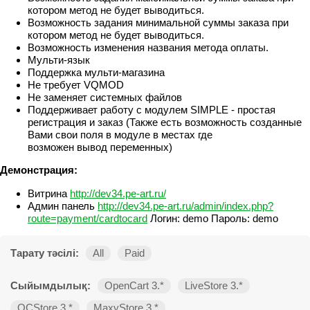
котором метод не будет выводиться.
Возможность задания минимальной суммы заказа при
котором метод не будет выводиться.
Возможность изменения названия метода оплаты.
Мульти-язык
Поддержка мульти-магазина
Не требует VQMOD
Не заменяет системных файлов
Поддерживает работу с модулем SIMPLE - простая
регистрация и заказ (Также есть возможность созданные
Вами свои поля в модуле в местах где
возможен вывод переменных)
Демонстрация:
Витрина
http://dev34.pe-art.ru/
Админ панель
http://dev34.pe-art.ru/admin/index.php?
route=payment/cardtocard
Логин: demo Пароль: demo
Тарату тәсілі:
All
Paid
Сыйымдылық:
OpenCart 3.*
LiveStore 3.*
OCStore 3.*
MaxyStore 3.*