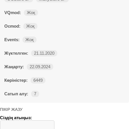
VQmod:
Жоқ
Ocmod:
Жоқ
Events:
Жоқ
Жүктелген:
21.11.2020
Жаңарту:
22.09.2024
Көріністер:
6449
Сатып алу:
7
ПІКІР ЖАЗУ
Сіздің атыңыз: