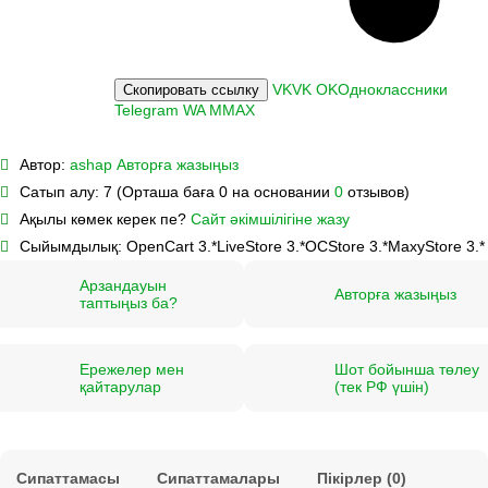
VK
VK
OK
Одноклассники
Скопировать ссылку
Telegram
WA
M
MAX
Автор:
ashap
Авторға жазыңыз
Сатып алу:
7 (Орташа баға 0 на основании
0
отзывов)
Ақылы көмек керек пе?
Сайт әкімшілігіне жазу
Сыйымдылық:
OpenCart 3.*
LiveStore 3.*
OCStore 3.*
MaxyStore 3.*
Арзандауын
Авторға жазыңыз
таптыңыз ба?
Ережелер мен
Шот бойынша төлеу
қайтарулар
(тек РФ үшін)
Сипаттамасы
Сипаттамалары
Пікірлер (0)