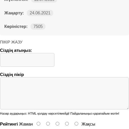
Жаңарту:
24.06.2021
Көріністер:
7505
ПІКІР ЖАЗУ
Сіздің атыңыз:
Сіздің пікір
Назар аударыңыз:
HTML қолдау көрсетілмейді! Пайдаланыңыз қарапайым мәтін!
Рейтингі
Жаман
Жақсы