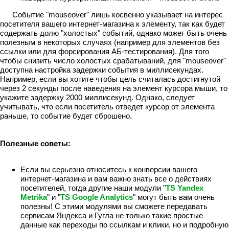
Событие "mouseover" лишь косвенно указывает на интерес
посетителя вашего интернет-магазина к элементу, так как будет
содержать долю "холостых" событий, однако может быть очень
полезным в некоторых случаях (например для элементов без
ссылки или для форсирования АБ-тестирования). Для того
чтобы снизить число холостых срабатываний, для "mouseover"
доступна настройка задержки события в миллисекундах.
Например, если вы хотите чтобы цель считалась достигнутой
через 2 секунды после наведения на элемент курсора мыши, то
укажите задержку 2000 миллисекунд. Однако, следует
учитывать, что если посетитель отведет курсор от элемента
раньше, то событие будет сброшено.
Полезные советы:
Если вы серьезно относитесь к конверсии вашего
интернет-магазина и вам важно знать все о действиях
посетителей, тогда другие наши модули "
TS Yandex
Metrika
" и "
TS Google Analytics
" могут быть вам очень
полезны! С этими модулями вы сможете передавать
сервисам Яндекса и Гугла не только такие простые
данные как переходы по ссылкам и клики, но и подробную