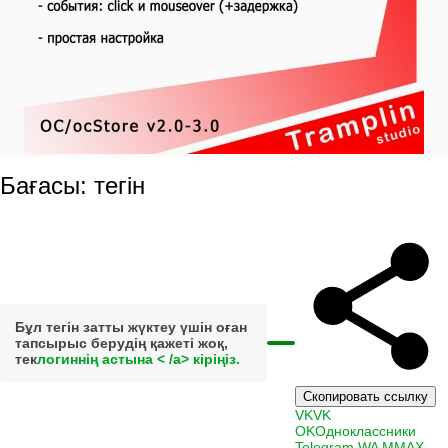
Бағасы: тегін
Бұл тегін затты жүктеу үшін оған
тапсырыс берудің қажеті жоқ,
тек
логиннің астына < /a> кіріңіз.
Скопировать ссылку
VK
VK
OK
Одноклассники
Telegram
WA
M
MAX