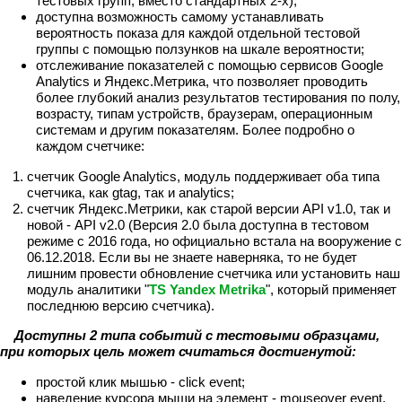
тестовых групп, вместо стандартных 2-х);
доступна возможность самому устанавливать
вероятность показа для каждой отдельной тестовой
группы с помощью ползунков на шкале вероятности;
отслеживание показателей с помощью сервисов Google
Analytics и Яндекс.Метрика, что позволяет проводить
более глубокий анализ результатов тестирования по полу,
возрасту, типам устройств, браузерам, операционным
системам и другим показателям. Более подробно о
каждом счетчике:
счетчик Google Analytics, модуль поддерживает оба типа
счетчика, как gtag, так и analytics;
счетчик Яндекс.Метрики, как старой версии API v1.0, так и
новой - API v2.0 (Версия 2.0 была доступна в тестовом
режиме с 2016 года, но официально встала на вооружение с
06.12.2018. Если вы не знаете наверняка, то не будет
лишним провести обновление счетчика или установить наш
модуль аналитики "
TS Yandex Metrika
", который применяет
последнюю версию счетчика).
Доступны 2 типа событий с тестовыми образцами,
при которых цель может считаться достигнутой:
простой клик мышью - click event;
наведение курсора мыши на элемент - mouseover event.