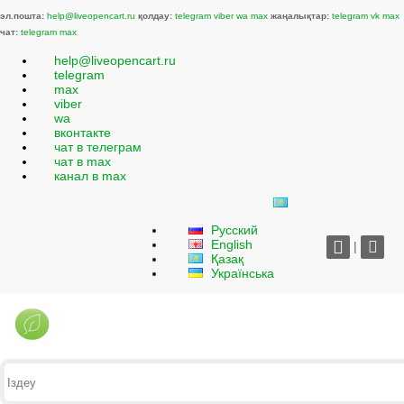
эл.пошта:
help@liveopencart.ru
қолдау:
telegram
viber
wa
max
жаңалықтар:
telegram
vk
max
чат:
telegram
max
help@liveopencart.ru
telegram
max
viber
wa
вконтакте
чат в телеграм
чат в max
канал в max
Русский
English
|
Қазақ
Українська