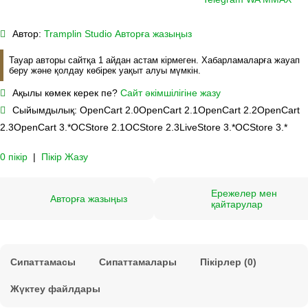
Автор:
Tramplin Studio
Авторға жазыңыз
Тауар авторы сайтқа 1 айдан астам кірмеген. Хабарламаларға жауап
беру және қолдау көбірек уақыт алуы мүмкін.
Ақылы көмек керек пе?
Сайт әкімшілігіне жазу
Сыйымдылық:
OpenCart 2.0
OpenCart 2.1
OpenCart 2.2
OpenCart
2.3
OpenCart 3.*
OCStore 2.1
OCStore 2.3
LiveStore 3.*
OCStore 3.*
0 пікір
|
Пікір Жазу
Ережелер мен
Авторға жазыңыз
қайтарулар
Сипаттамасы
Сипаттамалары
Пікірлер (0)
Жүктеу файлдары