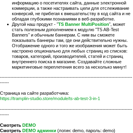
информацию о посетителях сайта, данные электронной
коммерции, а также настраивать цели для отслеживание
конверсий, не прибегая к вмешательству в код сайта и не
обладая глубокими познаниями в веб-разработке.
Другой наш продукт - "
TS Banner MultiPosition
", может
стать полезным дополнением к модулю "TS AB-Test
Banners" и обычным баннерам. С ним вы сможете
показывать баннеры там, где они действительно нужны.
Отображение одного и того же изображения может быть
настроено опционально для любых страниц из списков:
товаров, категорий, производителей, статей и страниц
внутреннего поиска в магазине. Создавайте сложные
маркетинговые переплетения всего за несколько минут!
-----------------------------------------------------------------------------------------
------
Страница на сайте разработчика:
https://tramplin-studio.store/module/ts-ab-test-3-in-1
-----------------------------------------------------------------------------------------
------
Смотреть
DEMO
Смотреть
DEMO админки
(логин: demo, пароль: demo)