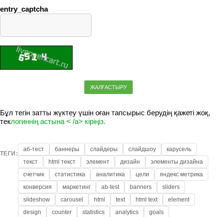
entry_captcha
ЖАЛҒАСТЫРУ
Бұл тегін затты жүктеу үшін оған тапсырыс берудің қажеті жоқ,
тек
логиннің астына < /a> кіріңіз.
аб-тест
баннеры
слайдеры
слайдшоу
карусель
ТЕГИ:
текст
html текст
элемент
дизайн
элементы дизайна
счетчик
статистика
аналитика
цели
яндекс метрика
конверсия
маркетинг
ab-test
banners
sliders
slideshow
carousel
html
text
html text
element
design
counter
statistics
analytics
goals