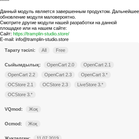
------
Данный модуль является завершенным продуктом. Дальнейшее
обновление модуля маловероятно.
Смотрите другие модули нашей разработки на данной
площадке или на нашем сайте:
Сайт:
https://tramplin-studio.store/
E-mail: info@tramplin-studio.store
Тарату тәсілі:
All
Free
Сыйымдылық:
OpenCart 2.0
OpenCart 2.1
OpenCart 2.2
OpenCart 2.3
OpenCart 3.*
OCStore 2.1
OCStore 2.3
LiveStore 3.*
OCStore 3.*
VQmod:
Жоқ
Ocmod:
Жоқ
Жүктелген:
11.07.2019