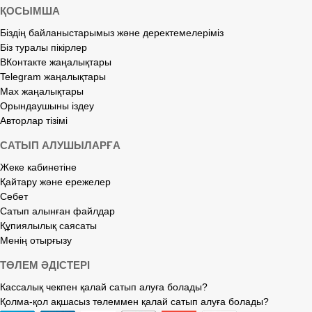
ҚОСЫМША
Біздің байланыстарымыз және деректемелеріміз
Біз туралы пікірлер
ВКонтакте жаңалықтары
Telegram жаңалықтары
Max жаңалықтары
Орындаушыны іздеу
Авторлар тізімі
САТЫП АЛУШЫЛАРҒА
Жеке кабинетіне
Қайтару және ережелер
Себет
Сатып алынған файлдар
Құпиялылық саясаты
Менің отырғызу
ТӨЛЕМ ӘДІСТЕРІ
Кассалық чекпен қалай сатып алуға болады?
Қолма-қол ақшасыз төлеммен қалай сатып алуға болады?