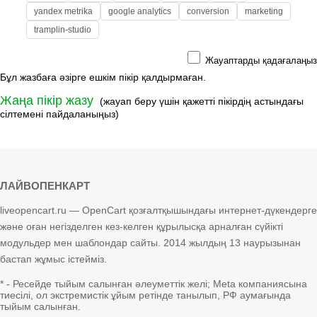
yandex metrika
google analytics
conversion
marketing
tramplin-studio
Жауаптарды қадағалаңыз
Бұл жазбаға әзірге ешкім пікір қалдырмаған.
Жаңа пікір жазу
(жауап беру үшін қажетті пікірдің астындағы
сілтемені пайдаланыңыз)
ЛАЙВОПЕНКАРТ
liveopencart.ru — OpenCart қозғалтқышындағы интернет-дүкендерге
және оған негізделген кез-келген құрылысқа арналған сүйікті
модульдер мен шаблондар сайты. 2014 жылдың 13 наурызынан
бастап жұмыс істейміз.
* - Ресейде тыйым салынған әлеуметтік желі; Meta компаниясына
тиесілі, ол экстремистік ұйым ретінде танылып, РФ аумағында
тыйым салынған.