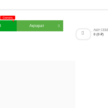
3
Ақпарат
АШУ СЕБ
0 (0 ₽)