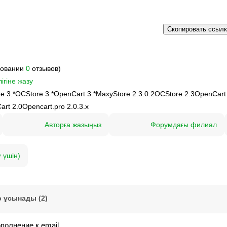
Скопировать ссыл
новании
0
отзывов)
ігіне жазу
e 3.*
OCStore 3.*
OpenCart 3.*
MaxyStore 2.3.0.2
OCStore 2.3
OpenCart
art 2.0
Opencart.pro 2.0.3.х
Авторға жазыңыз
Форумдағы филиал
 үшін)
 ұсынады (2)
олнение к email.