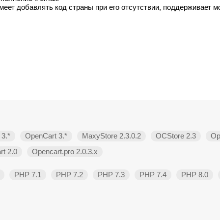
еет добавлять код страны при его отсутствии, поддерживает мо
3.*
OpenCart 3.*
MaxyStore 2.3.0.2
OCStore 2.3
Op
t 2.0
Opencart.pro 2.0.3.х
PHP 7.1
PHP 7.2
PHP 7.3
PHP 7.4
PHP 8.0