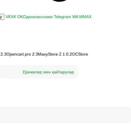
VK
VK
OK
Одноклассники
Telegram
WA
M
MAX
ку
 2.3
Opencart.pro 2.3
MaxyStore 2.1.0.2
OCStore
Ережелер мен қайтарулар