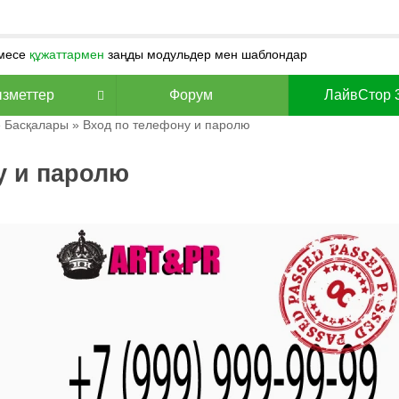
месе
құжаттармен
заңды модульдер мен шаблондар
зметтер
Форум
ЛайвСтор 
»
Басқалары
» Вход по телефону и паролю
у и паролю