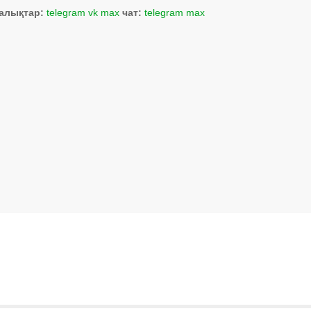
алықтар:
telegram
vk
max
чат:
telegram
max