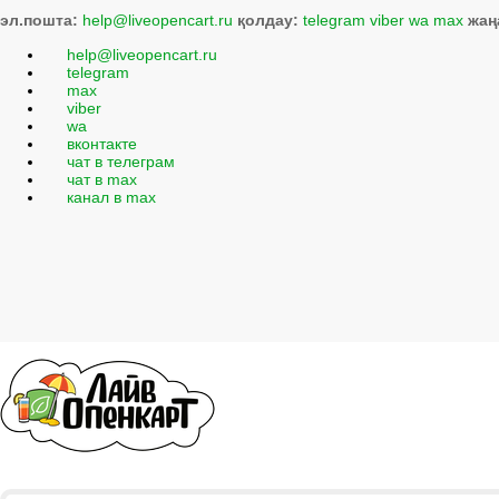
эл.пошта:
help@liveopencart.ru
қолдау:
telegram
viber
wa
max
жаң
help@liveopencart.ru
telegram
max
viber
wa
вконтакте
чат в телеграм
чат в max
канал в max