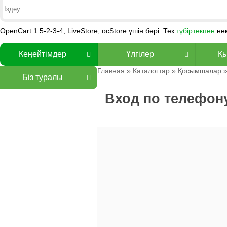
OpenCart 1.5-2-3-4, LiveStore, ocStore үшін бәрі. Тек
түбіртекпен
не
Кеңейтімдер
Үлгілер
Қы
Главная
»
Каталогтар
»
Қосымшалар
Біз туралы
Вход по телефон