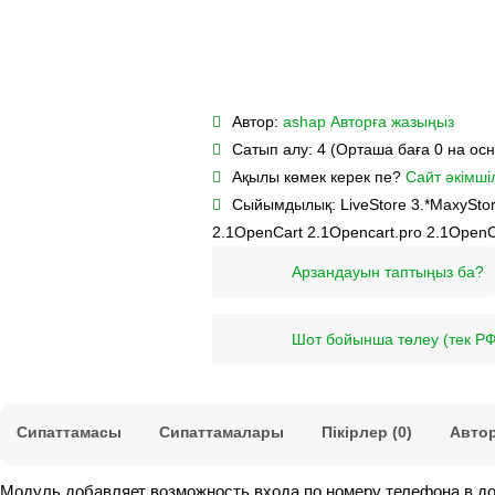
Автор:
ashap
Авторға жазыңыз
Сатып алу:
4 (Орташа баға 0 на ос
Ақылы көмек керек пе?
Сайт әкімшіл
Сыйымдылық:
LiveStore 3.*
MaxyStor
2.1
OpenCart 2.1
Opencart.pro 2.1
OpenC
Арзандауын таптыңыз ба?
Шот бойынша төлеу (тек РФ
Сипаттамасы
Сипаттамалары
Пікірлер (0)
Автор
Модуль добавляет возможность входа по номеру телефона в доп