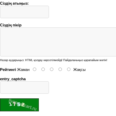
Сіздің атыңыз:
Сіздің пікір
Назар аударыңыз:
HTML қолдау көрсетілмейді! Пайдаланыңыз қарапайым мәтін!
Рейтингі
Жаман
Жақсы
entry_captcha