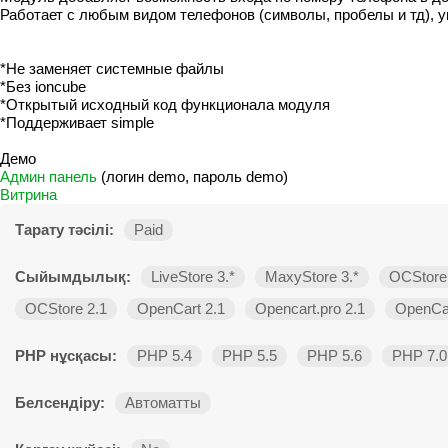
Работает с любым видом телефонов (символы, пробелы и тд), ум
*Не заменяет системные файлы
*Без ioncube
*Открытый исходный код функционала модуля
*Поддерживает simple
Демо
Админ панель
(логин demo, пароль demo)
Витрина
Тарату тәсілі:
Paid
Сыйымдылық:
LiveStore 3.*
MaxyStore 3.*
OCStore 
OCStore 2.1
OpenCart 2.1
Opencart.pro 2.1
OpenCar
PHP нұсқасы:
PHP 5.4
PHP 5.5
PHP 5.6
PHP 7.0
Белсендіру:
Автоматты