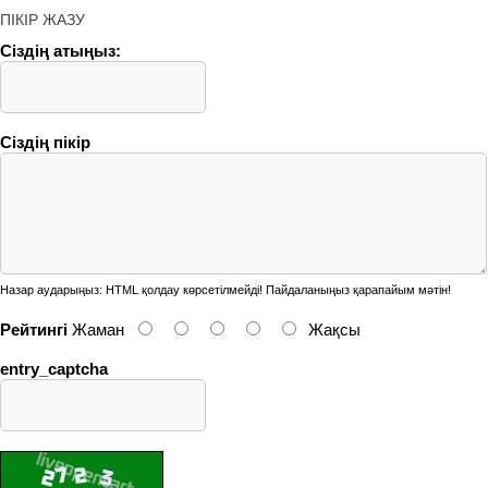
ПІКІР ЖАЗУ
Сіздің атыңыз:
Сіздің пікір
Назар аударыңыз:
HTML қолдау көрсетілмейді! Пайдаланыңыз қарапайым мәтін!
Рейтингі
Жаман
Жақсы
entry_captcha