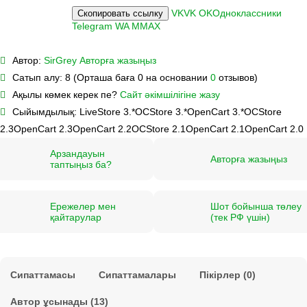
VK
VK
OK
Одноклассники
Скопировать ссылку
Telegram
WA
M
MAX
Автор:
SirGrey
Авторға жазыңыз
Сатып алу:
8 (Орташа баға 0 на основании
0
отзывов)
Ақылы көмек керек пе?
Сайт әкімшілігіне жазу
Сыйымдылық:
LiveStore 3.*
OCStore 3.*
OpenCart 3.*
OCStore
2.3
OpenCart 2.3
OpenCart 2.2
OCStore 2.1
OpenCart 2.1
OpenCart 2.0
Арзандауын
Авторға жазыңыз
таптыңыз ба?
Ережелер мен
Шот бойынша төлеу
қайтарулар
(тек РФ үшін)
Сипаттамасы
Сипаттамалары
Пікірлер (0)
Автор ұсынады (13)