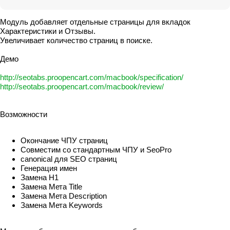
Модуль добавляет отдельные страницы для вкладок
Характеристики и Отзывы.
Увеличивает количество страниц в поиске.
Демо
http://seotabs.proopencart.com/macbook/specification/
http://seotabs.proopencart.com/macbook/review/
Возможности
Окончание ЧПУ страниц
Совместим со стандартным ЧПУ и SeoPro
canonical для SEO страниц
Генерация имен
Замена H1
Замена Мета Title
Замена Мета Description
Замена Мета Keywords