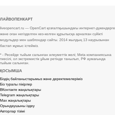
ЛАЙВОПЕНКАРТ
liveopencart.ru — OpenCart қозғалтқышындағы интернет-дүкендерге
және оған негізделген кез-келген құрылысқа арналған сүйікті
модульдер мен шаблондар сайты. 2014 жылдың 13 наурызынан
бастап жұмыс істейміз.
* - Ресейде тыйым салынған әлеуметтік желі; Meta компаниясына
тиесілі, ол экстремистік ұйым ретінде танылып, РФ аумағында
тыйым салынған.
ҚОСЫМША
Біздің байланыстарымыз және деректемелеріміз
Біз туралы пікірлер
ВКонтакте жаңалықтары
Telegram жаңалықтары
Max жаңалықтары
Орындаушыны іздеу
Авторлар тізімі