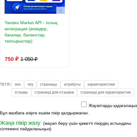
Yandex Market API - толық
интеграция (өнімдер,
бағалар, баланстар,
тапсырыстар)
750 ₽
1 050 ₽
ТЕГИ:
seo
чпу
страницы
атрибуты
характеристики
отзывы
страница для отзывов
страница для характеристик
Жауаптарды қадағалаңыз
Бұл жазбаға әзірге ешкім пікір қалдырмаған.
Жаңа пікір жазу
(жауап беру үшін қажетті пікірдің астындағы
сілтемені пайдаланыңыз)