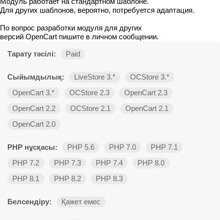
Модуль работает на стандартном шаблоне.
Для других шаблонов, вероятно, потребуется адаптация.
По вопрос разработки модуля для других
версий OpenCart пишите в личном сообщении.
Тарату тәсілі:
Paid
Сыйымдылық:
LiveStore 3.*
OCStore 3.*
OpenCart 3.*
OCStore 2.3
OpenCart 2.3
OpenCart 2.2
OCStore 2.1
OpenCart 2.1
OpenCart 2.0
PHP нұсқасы:
PHP 5.6
PHP 7.0
PHP 7.1
PHP 7.2
PHP 7.3
PHP 7.4
PHP 8.0
PHP 8.1
PHP 8.2
PHP 8.3
Белсендіру:
Қажет емес