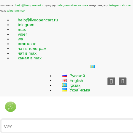
эл.пошта:
help@liveopencart.ru
қолдау:
telegram
viber
wa
max
жаңалықтар:
telegram
vk
max
чат:
telegram
max
help@liveopencart.ru
telegram
max
viber
wa
вконтакте
чат в телеграм
чат в max
канал в max
Русский
English
|
Қазақ
Українська