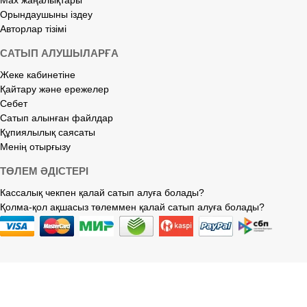
Орындаушыны іздеу
Авторлар тізімі
САТЫП АЛУШЫЛАРҒА
Жеке кабинетіне
Қайтару және ережелер
Себет
Сатып алынған файлдар
Құпиялылық саясаты
Менің отырғызу
ТӨЛЕМ ӘДІСТЕРІ
Кассалық чекпен қалай сатып алуға болады?
Қолма-қол ақшасыз төлеммен қалай сатып алуға болады?