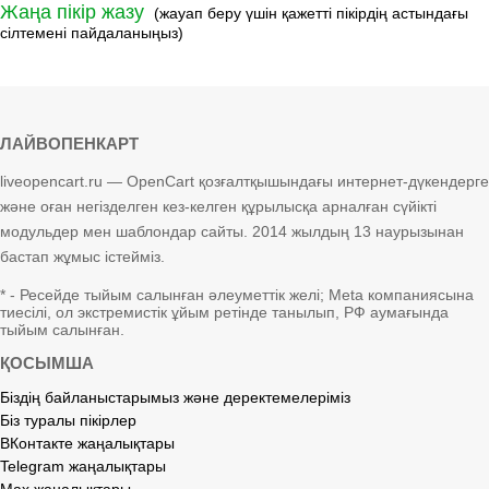
Жаңа пікір жазу
(жауап беру үшін қажетті пікірдің астындағы
сілтемені пайдаланыңыз)
ЛАЙВОПЕНКАРТ
liveopencart.ru — OpenCart қозғалтқышындағы интернет-дүкендерге
және оған негізделген кез-келген құрылысқа арналған сүйікті
модульдер мен шаблондар сайты. 2014 жылдың 13 наурызынан
бастап жұмыс істейміз.
* - Ресейде тыйым салынған әлеуметтік желі; Meta компаниясына
тиесілі, ол экстремистік ұйым ретінде танылып, РФ аумағында
тыйым салынған.
ҚОСЫМША
Біздің байланыстарымыз және деректемелеріміз
Біз туралы пікірлер
ВКонтакте жаңалықтары
Telegram жаңалықтары
Max жаңалықтары