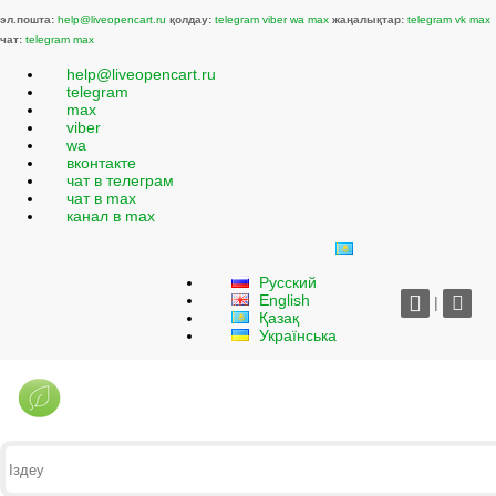
эл.пошта:
help@liveopencart.ru
қолдау:
telegram
viber
wa
max
жаңалықтар:
telegram
vk
max
чат:
telegram
max
help@liveopencart.ru
telegram
max
viber
wa
вконтакте
чат в телеграм
чат в max
канал в max
Русский
English
|
Қазақ
Українська