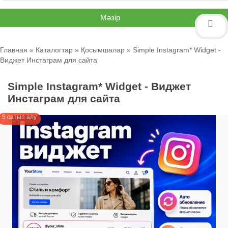
Мәзір
Главная
»
Каталогтар
»
Қосымшалар
» Simple Instagram* Widget -
Виджет Инстаграм для сайта
Simple Instagram* Widget - Виджет
Инстаграм для сайта
5 сатып алу