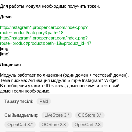
Для работы модуля необходимо получить токен.
Демо
http://instagram*.proopencart.com/index.php?
route=product/category&path=18
http://instagram*.proopencart.com/index.php?
route=product/product&path=18&product_id=47
[img]
[img]
Лицензия
Модуль работает по лицензии (один домен + тестовый домен),
Тема письма: Активация модуля Simple Instagram* Widget
В сообщении укажите ID заказа, доменное имя и тестовый
домен если необходимо.
Тарату тәсілі:
Paid
Сыйымдылық:
LiveStore 3.*
OCStore 3.*
OpenCart 3.*
OCStore 2.3
OpenCart 2.3