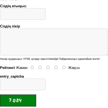
Сіздің атыңыз:
Сіздің пікір
Назар аударыңыз:
HTML қолдау көрсетілмейді! Пайдаланыңыз қарапайым мәтін!
Рейтингі
Жаман
Жақсы
entry_captcha