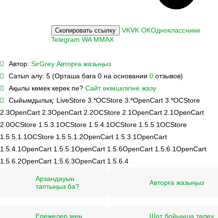
VK
VK
OK
Одноклассники
Скопировать ссылку
Telegram
WA
M
MAX
Автор:
SirGrey
Авторға жазыңыз
Сатып алу:
5 (Орташа баға 0 на основании
0
отзывов)
Ақылы көмек керек пе?
Сайт әкімшілігіне жазу
Сыйымдылық:
LiveStore 3.*
OCStore 3.*
OpenCart 3.*
OCStore
2.3
OpenCart 2.3
OpenCart 2.2
OCStore 2.1
OpenCart 2.1
OpenCart
2.0
OCStore 1.5.3.1
OCStore 1.5.4.1
OCStore 1.5.5.1
OCStore
1.5.5.1.1
OCStore 1.5.5.1.2
OpenCart 1.5.3.1
OpenCart
1.5.4.1
OpenCart 1.5.5.1
OpenCart 1.5.6
OpenCart 1.5.6.1
OpenCart
1.5.6.2
OpenCart 1.5.6.3
OpenCart 1.5.6.4
Арзандауын
Авторға жазыңыз
таптыңыз ба?
Ережелер мен
Шот бойынша төлеу