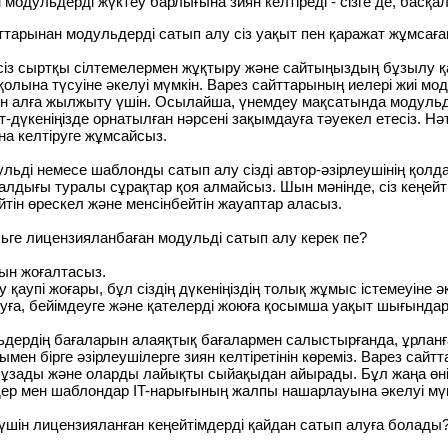
 модульдерді жүктеу барлығына зиян келтіреді - сізге де, басқ
тарынан модульдерді сатып алу сіз уақыт пен қаражат жұмсаған 
іксіз сыртқы сілтемелермен жұқтыру және сайтыңыздың бұзылу қа
қолына түсуіне әкелуі мүмкін. Варез сайттарының иелері жиі мо
ін алға жылжыту үшін. Осылайша, үнемдеу мақсатында модульді 
т-дүкеніңізде орнатылған нәрсені зақымдауға тәуекел етесіз.
на келтіруге жұмсайсыз.
льді немесе шаблонды сатып алу сізді автор-әзірлеушінің қолда
лдығы туралы сұрақтар қоя алмайсыз. Шын мәнінде, сіз кеңейті
йтін өрескел және менсінбейтін жауаптар аласыз.
льге лицензияланбаған модульді сатып алу керек пе?
уын жоғалтасыз.
 қаупі жоғары, бұл сіздің дүкеніңіздің толық жұмыс істемеуіне ә
туға, бейімдеуге және қателерді жоюға қосымша уақыт шығындар
дердің бағаларын алаяқтық бағалармен салыстырғанда, ұрланған
ымен бірге әзірлеушілерге зиян келтіретінін көреміз. Варез са
бұзады және оларды лайықты сыйақыдан айырады. Бұл жаңа өні
ер мен шаблондар IT-нарығының жалпы нашарлауына әкелуі мүм
 үшін лицензияланған кеңейтімдерді қайдан сатып алуға болады