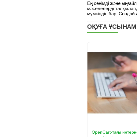
Ең сенімді және ыңғайл
мәселелерді талқылап,
мүмкіндігі бар. Сондай-
ОҚУҒА ҰСЫНА
OpenCart-тағы интерн