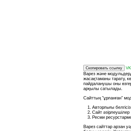
V
Скопировать ссылку
Варез және модульдерд
жасақтаманы тарату, кө
пайдаланушы оны өзгер
арқылы сатылады.
Сайттың "ұрланған" мо
Авторлығы белгісіз
Сайт әзірлеушілер
Ресми ресурстарме
Варез сайттар арзан у