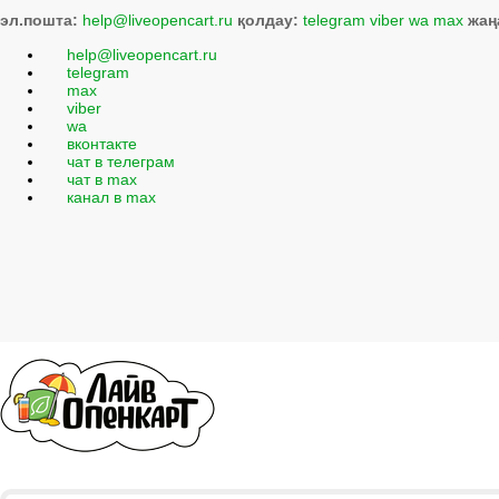
эл.пошта:
help@liveopencart.ru
қолдау:
telegram
viber
wa
max
жаң
help@liveopencart.ru
telegram
max
viber
wa
вконтакте
чат в телеграм
чат в max
канал в max