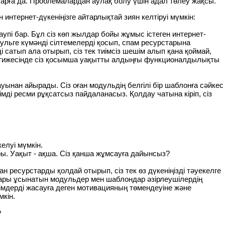
аларға да. Проблемалардан аулақ болу үшін адал төлеу жақсы.
интернет-дүкеніңізге айтарлықтай зиян келтіруі мүмкін:
упі бар. Бұл сіз көп жылдар бойы жұмыс істеген интернет-
дульге күмәнді сілтемелерді қосып, спам ресурстарына
сатып ала отырып, сіз тек тиімсіз шешім алып қана қоймай,
 Нәтижесінде сіз қосымша уақытты алдыңғы функционалдылықты
уынан айырады. Сіз оған модульдің белгілі бір шаблонға сәйкес
мді ресми рұқсатсыз пайдаланасыз. Қолдау чатына кіріп, сіз
келуі мүмкін.
ы. Уақыт - ақша. Сіз қанша жұмсауға дайынсыз?
 ресурстарды қолдай отырып, сіз тек өз дүкеніңізді тәуекелге
йттары ұсынатын модульдер мен шаблондар әзірлеушілердің
мдерді жасауға деген мотивацияның төмендеуіне және
кін.
?