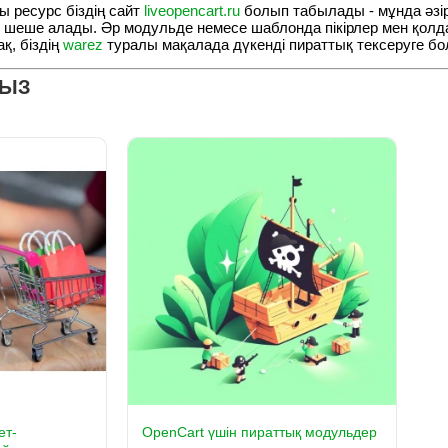
ы ресурс біздің сайт
liveopencart.ru
болып табылады - мұнда әзір
 шеше алады. Әр модульде немесе шаблонда пікірлер мен қолд
ақ, біздің
warez
туралы мақалада дүкенді пираттық тексеруге б
МЫЗ
ет-
OpenCart үшін пираттық модульдер