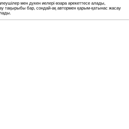
леушілер мен дүкен иелері өзара әрекеттесе алады,
ау тақырыбы бар, сондай-ақ автормен қарым-қатынас жасау
олады.