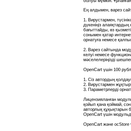
болуы мүмкін. Ұрланған
Ең алдымен, варез сайт
1. Вирустармен, түсін
дүкеніңіз алаяқтардың 
бағыттайды, өз қызмет
сонымен қатар интерне
орнатуға немесе қалпы
2. Варез сайтында моду
келуі немесе функциона
мәселелеріңізді шешпе
OpenCart үшін 100 руб
1. Сіз автордың қолда
2. Вирустармен жұқтыру
3. Параметрлерді орна
Лицензияланған модуль
қойып қана қоймай, сон
авторлық құқықтарын 
OpenCart үшін модульд
OpenCart және ocStore