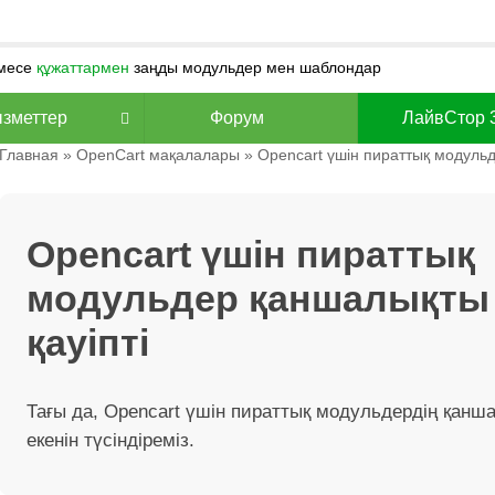
месе
құжаттармен
заңды модульдер мен шаблондар
зметтер
Форум
ЛайвСтор 
Главная
»
OpenCart мақалалары
» Opencart үшін пираттық модульд
Opencart үшін пираттық
модульдер қаншалықты
қауіпті
Тағы да, Opencart үшін пираттық модульдердің қанша
екенін түсіндіреміз.