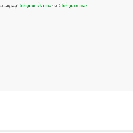
алықтар:
telegram
vk
max
чат:
telegram
max