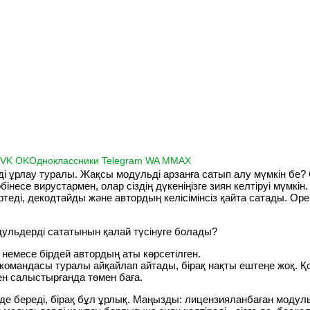
K
VK
OK
Одноклассники
Telegram
WA
M
MAX
і ұрлау туралы. Жақсы модульді арзанға сатып алу мүмкін бе? Ө
бінесе вирустармен, олар сіздің дүкеніңізге зиян келтіруі мүмкін
теді, декодтайды және автордың келісімінсіз қайта сатады. Op
дульдерді сататынын қалай түсінуге болады?
 немесе бірдей автордың аты көрсетілген.
 командасы туралы айқайлап айтады, бірақ нақты ештеңе жоқ. 
н салыстырғанда төмен баға.
әде береді, бірақ бұл ұрлық. Маңызды: лицензияланбаған модуль