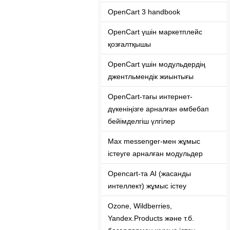
OpenCart 3 handbook
OpenCart үшін маркетплейс
қозғалтқышы
OpenCart үшін модульдердің
джентльмендік жиынтығы
OpenCart-тағы интернет-
дүкеніңізге арналған әмбебап
бейімделгіш үлгілер
Max messenger-мен жұмыс
істеуге арналған модульдер
Opencart-та ​​AI (жасанды
интеллект) жұмыс істеу
Ozone, Wildberries,
Yandex.Products және т.б.