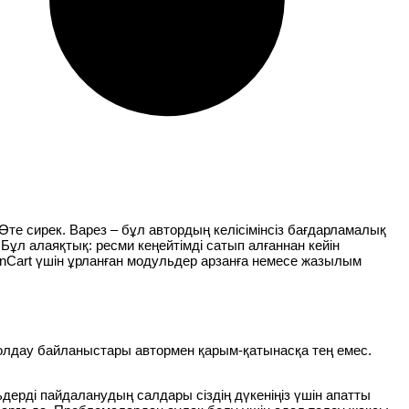
те сирек. Варез – бұл автордың келісімінсіз бағдарламалық
. Бұл алаяқтық: ресми кеңейтімді сатып алғаннан кейін
enCart үшін ұрланған модульдер арзанға немесе жазылым
Қолдау байланыстары автормен қарым-қатынасқа тең емес.
дерді пайдаланудың салдары сіздің дүкеніңіз үшін апатты