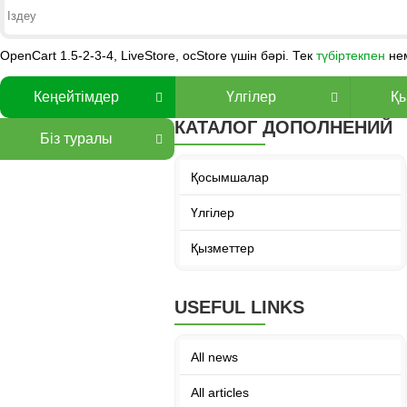
OpenCart 1.5-2-3-4, LiveStore, ocStore үшін бәрі. Тек
түбіртекпен
не
Кеңейтімдер
Үлгілер
Қы
КАТАЛОГ ДОПОЛНЕНИЙ
Біз туралы
Қосымшалар
Үлгілер
Қызметтер
USEFUL LINKS
All news
All articles