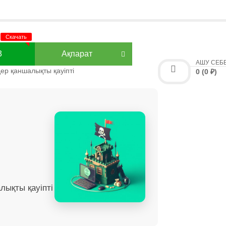
3
Ақпарат
АШУ СЕБ
ер қаншалықты қауіпті
0 (0 ₽)
лықты қауіпті