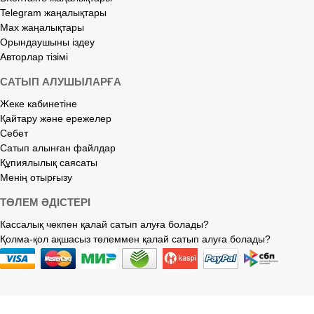
Telegram жаңалықтары
Max жаңалықтары
Орындаушыны іздеу
Авторлар тізімі
САТЫП АЛУШЫЛАРҒА
Жеке кабинетіне
Қайтару және ережелер
Себет
Сатып алынған файлдар
Құпиялылық саясаты
Менің отырғызу
ТӨЛЕМ ӘДІСТЕРІ
Кассалық чекпен қалай сатып алуға болады?
Қолма-қол ақшасыз төлеммен қалай сатып алуға болады?