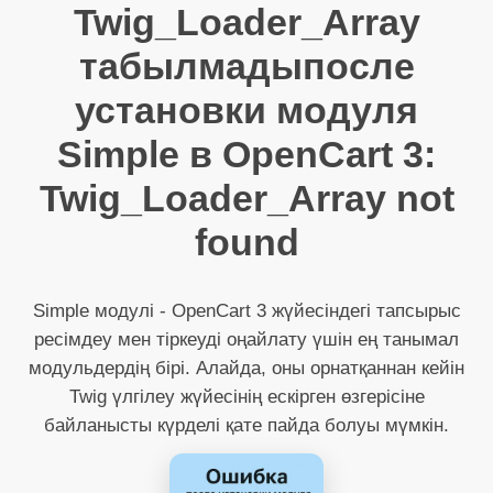
Twig_Loader_Array
табылмадыпосле
установки модуля
Simple в OpenCart 3:
Twig_Loader_Array not
found
Simple модулі - OpenCart 3 жүйесіндегі тапсырыс
ресімдеу мен тіркеуді оңайлату үшін ең танымал
модульдердің бірі. Алайда, оны орнатқаннан кейін
Twig үлгілеу жүйесінің ескірген өзгерісіне
байланысты күрделі қате пайда болуы мүмкін.