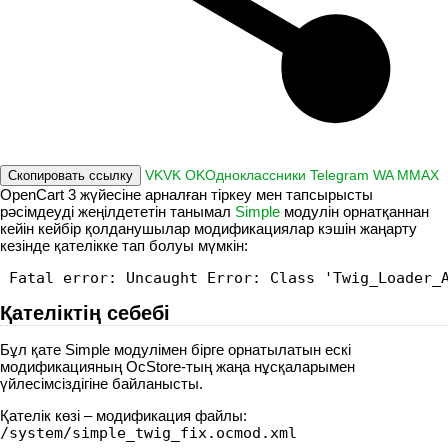
VK
VK
OK
Одноклассники
Telegram
WA
M
MAX
Скопировать ссылку
OpenCart 3 жүйесіне арналған тіркеу мен тапсырысты
рәсімдеуді жеңілдететін танымал
Simple
модулін орнатқаннан
кейін кейбір қолданушылар модификациялар кэшін жаңарту
кезінде қателікке тап болуы мүмкін:
Fatal error: Uncaught Error: Class 'Twig_Loader_
Қателіктің себебі
Бұл қате Simple модулімен бірге орнатылатын ескі
модификацияның OсStore-тың жаңа нұсқаларымен
үйлесімсіздігіне байланысты.
Қателік көзі – модификация файлы:
/system/simple_twig_fix.ocmod.xml