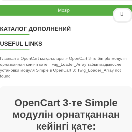
Мәзір
КАТАЛОГ ДОПОЛНЕНИЙ
USEFUL LINKS
Главная
»
OpenCart мақалалары
» OpenCart 3-те Simple модулін
орнатқаннан кейінгі қате: Twig_Loader_Array табылмадыпосле
установки модуля Simple в OpenCart 3: Twig_Loader_Array not
found
OpenCart 3-те Simple
модулін орнатқаннан
кейінгі қате: