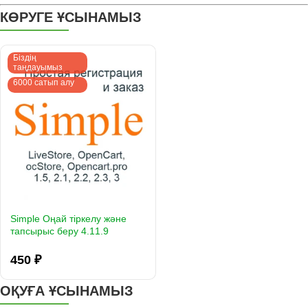
КӨРУГЕ ҰСЫНАМЫЗ
Біздің
таңдауымыз
6000 сатып алу
Simple Оңай тіркелу және
тапсырыс беру 4.11.9
450 ₽
ОҚУҒА ҰСЫНАМЫЗ