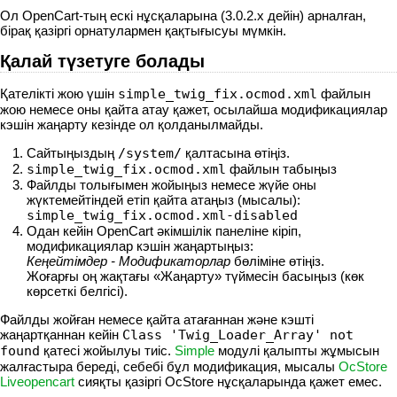
Ол OpenCart-тың ескі нұсқаларына (3.0.2.x дейін) арналған,
бірақ қазіргі орнатулармен қақтығысуы мүмкін.
Қалай түзетуге болады
Қателікті жою үшін
simple_twig_fix.ocmod.xml
файлын
жою немесе оны қайта атау қажет, осылайша модификациялар
кэшін жаңарту кезінде ол қолданылмайды.
Сайтыңыздың
/system/
қалтасына өтіңіз.
simple_twig_fix.ocmod.xml
файлын табыңыз
Файлды толығымен жойыңыз немесе жүйе оны
жүктемейтіндей етіп қайта атаңыз (мысалы):
simple_twig_fix.ocmod.xml-disabled
Одан кейін OpenCart әкімшілік панеліне кіріп,
модификациялар кэшін жаңартыңыз:
Кеңейтімдер - Модификаторлар
бөліміне өтіңіз.
Жоғарғы оң жақтағы «Жаңарту» түймесін басыңыз (көк
көрсеткі белгісі).
Файлды жойған немесе қайта атағаннан және кэшті
жаңартқаннан кейін
Class 'Twig_Loader_Array' not
found
қатесі жойылуы тиіс.
Simple
модулі қалыпты жұмысын
жалғастыра береді, себебі бұл модификация, мысалы
OcStore
Liveopencart
сияқты қазіргі OcStore нұсқаларында қажет емес.