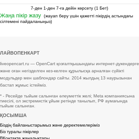
7-ден 1-ден 7-ға дейін көрсету (1 Бет)
Жаңа пікір жазу
(жауап беру үшін қажетті пікірдің астындағы
сілтемені пайдаланыңыз)
ЛАЙВОПЕНКАРТ
liveopencart.ru — OpenCart қозғалтқышындағы интернет-дүкендерге
және оған негізделген кез-келген құрылысқа арналған сүйікті
модульдер мен шаблондар сайты. 2014 жылдың 13 наурызынан
бастап жұмыс істейміз.
* - Ресейде тыйым салынған әлеуметтік желі; Meta компаниясына
тиесілі, ол экстремистік ұйым ретінде танылып, РФ аумағында
тыйым салынған.
ҚОСЫМША
Біздің байланыстарымыз және деректемелеріміз
Біз туралы пікірлер
ВКонтакте жаңалықтары