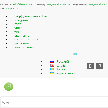
эл.пошта:
help@liveopencart.ru
қолдау:
telegram
viber
wa
max
жаңалықтар:
telegram
vk
max
чат:
telegram
max
help@liveopencart.ru
telegram
max
viber
wa
вконтакте
чат в телеграм
чат в max
канал в max
Русский
English
|
Қазақ
Українська