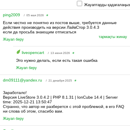
Жауаптарды қадағалаңыз
ping2009
/ 05 мая 2026
#
Если честно не понятно из постов выше, требуется данные
действия производить на версии ЛайвСтор 3.0.4.3
если да просьба знающим отписаться
тармақты жинау
Жауап беру
liveopencart
/ 13 июня 2026
#
Это нужно делать, если есть такая ошибка
Жауап беру
dm09111@yandex.ru
/ 21 декабря 2025
#
Заработало!
Версия LiveStore 3.0.4.2 | PHP 8.1.31 | IonCube 14.4 | Server
time: 2025-12-21 13:50:47
Странно, что автор не разберется с этой проблемой, в его FAQ
ни слова об этом, спасибо вам.
Жауап беру