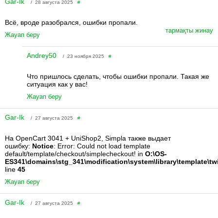
Gar-Ik
/ 28 августа 2025
#
Всё, вроде разобрался, ошибки пропали.
тармақты жинау
Жауап беру
Andrey50
/ 23 ноября 2025
#
Что пришлось сделать, чтобы ошибки пропали. Такая же
ситуация как у вас!
Жауап беру
Gar-Ik
/ 27 августа 2025
#
На OpenCart 3041 + UniShop2, Simpla также выдает
ошибку:
Notice
: Error: Could not load template
default/template/checkout/simplecheckout! in
O:\OS-
ES341\domains\stg_341\modification\system\library\template\tw
line
45
Жауап беру
Gar-Ik
/ 27 августа 2025
#