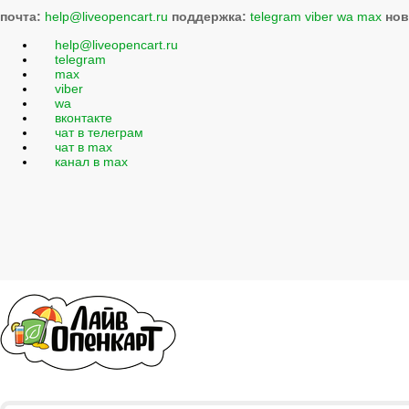
почта:
help@liveopencart.ru
поддержка:
telegram
viber
wa
max
нов
help@liveopencart.ru
telegram
max
viber
wa
вконтакте
чат в телеграм
чат в max
канал в max