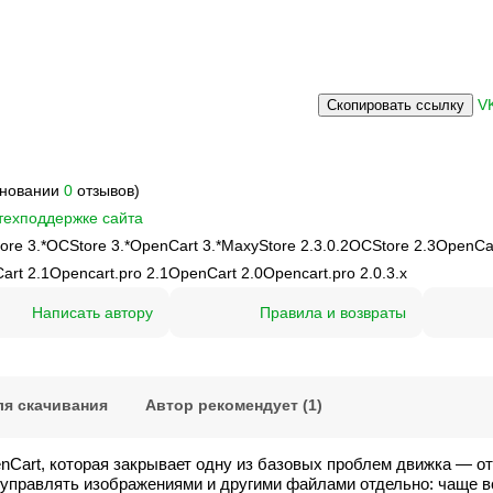
V
Скопировать ссылку
сновании
0
отзывов)
техподдержке сайта
ore 3.*
OCStore 3.*
OpenCart 3.*
MaxyStore 2.3.0.2
OCStore 2.3
OpenCar
art 2.1
Opencart.pro 2.1
OpenCart 2.0
Opencart.pro 2.0.3.х
Написать автору
Правила и возвраты
я скачивания
Автор рекомендует (1)
Cart, которая закрывает одну из базовых проблем движка — от
 управлять изображениями и другими файлами отдельно: чаще вс