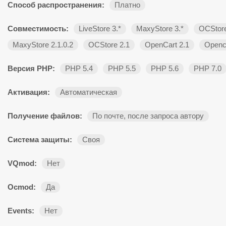
Способ распространения:
Платно
Совместимость:
LiveStore 3.*
MaxyStore 3.*
OCStore
MaxyStore 2.1.0.2
OCStore 2.1
OpenCart 2.1
Openca
Версия PHP:
PHP 5.4
PHP 5.5
PHP 5.6
PHP 7.0
Активация:
Автоматическая
Получение файлов:
По почте, после запроса автору
Система защиты:
Своя
VQmod:
Нет
Ocmod:
Да
Events:
Нет