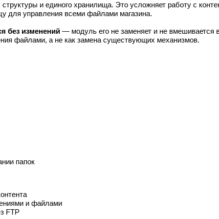
 структуры и единого хранилища. Это усложняет работу с конте
цу для управления всеми файлами магазина.
я без изменений
— модуль его не заменяет и не вмешивается в
ения файлами, а не как замена существующих механизмов.
ании папок
контента
жениями и файлами
ез FTP