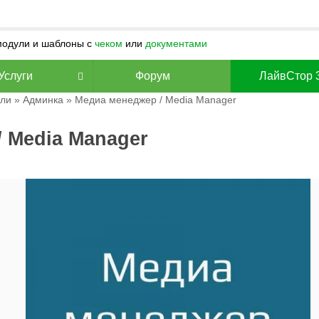
 модули и шаблоны с
чеком
или
документами
Услуги
Форум
ЛайвСтор 
ли
»
Админка
» Медиа менеджер / Media Manager
 Media Manager