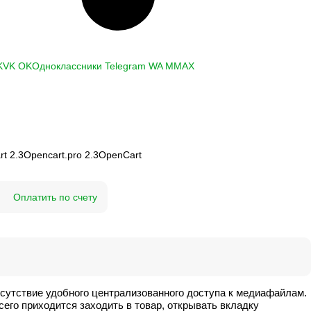
K
VK
OK
Одноклассники
Telegram
WA
M
MAX
t 2.3
Opencart.pro 2.3
OpenCart
Оплатить по счету
сутствие удобного централизованного доступа к медиафайлам.
его приходится заходить в товар, открывать вкладку