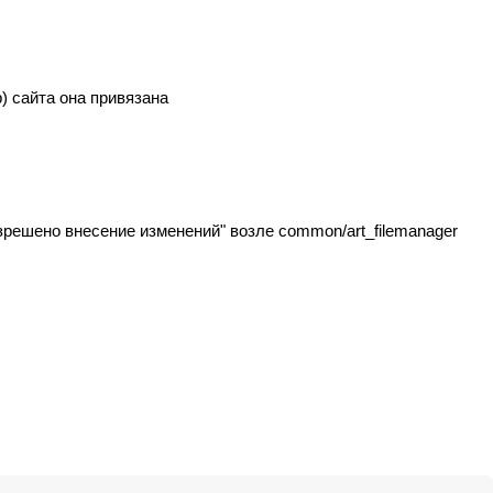
) сайта она привязана
зрешено внесение изменений" возле common/art_filemanager