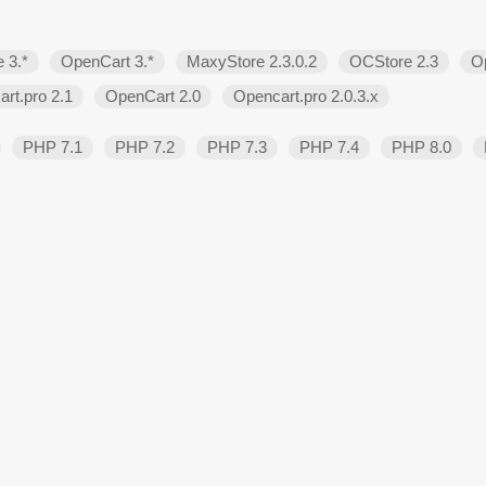
 3.*
OpenCart 3.*
MaxyStore 2.3.0.2
OCStore 2.3
O
rt.pro 2.1
OpenCart 2.0
Opencart.pro 2.0.3.х
PHP 7.1
PHP 7.2
PHP 7.3
PHP 7.4
PHP 8.0