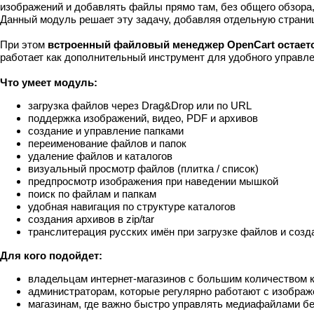
изображений и добавлять файлы прямо там, без общего обзора,
Данный модуль решает эту задачу, добавляя отдельную страни
При этом
встроенный файловый менеджер OpenCart остаетс
работает как дополнительный инструмент для удобного управл
Что умеет модуль:
загрузка файлов через Drag&Drop или по URL
поддержка изображений, видео, PDF и архивов
создание и управление папками
переименование файлов и папок
удаление файлов и каталогов
визуальный просмотр файлов (плитка / список)
предпросмотр изображения при наведении мышкой
поиск по файлам и папкам
удобная навигация по структуре каталогов
создания архивов в zip/tar
транслитерация русских имён при загрузке файлов и созд
Для кого подойдет:
владельцам интернет-магазинов с большим количеством 
администраторам, которые регулярно работают с изобра
магазинам, где важно быстро управлять медиафайлами б