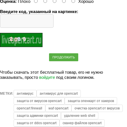
Оценка:
Плохо
Хорошо
Введите код, указанный на картинке:
ПРОДОЛЖИТЬ
Чтобы скачать этот бесплатный товар, его не нужно
заказывать, просто
войдите
под своим логином.
МЕТКИ:
антивирус
антивирус для opencart
защита от вирусов opencart
защита опенкарт от хакеров
opencart firewall
waf opencart
очистка opencart от вирусов
защита админки opencart
удаление web shell
защита от ddos opencart
сканер файлов opencart