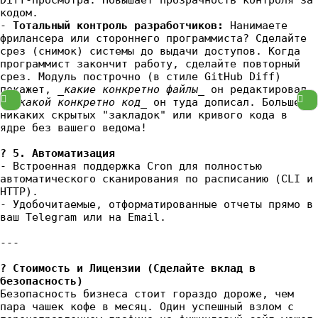
Diff-просмотра. Повышает прозрачность контроля за
кодом.
-
Тотальный контроль разработчиков:
Нанимаете
фрилансера или стороннего программиста? Сделайте
срез (снимок) системы до выдачи доступов. Когда
программист закончит работу, сделайте повторный
срез. Модуль построчно (в стиле GitHub Diff)
покажет,
_какие конкретно файлы_
он редактировал
и
_какой конкретно код_
он туда дописал. Больше
никаких скрытых "закладок" или кривого кода в
ядре без вашего ведома!
? 5. Автоматизация
- Встроенная поддержка Cron для полностью
автоматического сканирования по расписанию (CLI и
HTTP).
- Удобочитаемые, отформатированные отчеты прямо в
ваш Telegram или на Email.
---
? Стоимость и Лицензии (Сделайте вклад в
безопасность)
Безопасность бизнеса стоит гораздо дороже, чем
пара чашек кофе в месяц. Один успешный взлом с