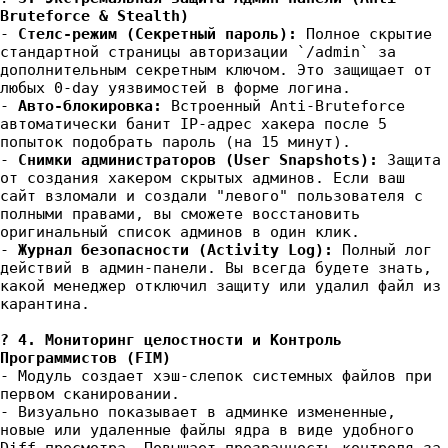
Bruteforce & Stealth)
-
Стелс-режим (Секретный пароль):
Полное скрытие
стандартной страницы авторизации `/admin` за
дополнительным секретным ключом. Это защищает от
любых 0-day уязвимостей в форме логина.
-
Авто-блокировка:
Встроенный Anti-Bruteforce
автоматически банит IP-адрес хакера после 5
попыток подобрать пароль (на 15 минут).
-
Снимки администраторов (User Snapshots):
Защита
от создания хакером скрытых админов. Если ваш
сайт взломали и создали "левого" пользователя с
полными правами, вы сможете восстановить
оригинальный список админов в один клик.
-
Журнал безопасности (Activity Log):
Полный лог
действий в админ-панели. Вы всегда будете знать,
какой менеджер отключил защиту или удалил файл из
карантина.
?️ 4. Мониторинг целостности и Контроль
Программистов (FIM)
- Модуль создает хэш-слепок системных файлов при
первом сканировании.
- Визуально показывает в админке измененные,
новые или удаленные файлы ядра в виде удобного