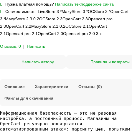
Нужна платная помощь?
Написать техподдержке сайта
Совместимость:
LiveStore 3.*
MaxyStore 3.*
OCStore 3.*
OpenCart
3.*
MaxyStore 2.3.0.2
OCStore 2.3
OpenCart 2.3
Opencart.pro
2.3
OpenCart 2.2
MaxyStore 2.1.0.2
OCStore 2.1
OpenCart
2.1
Opencart.pro 2.1
OpenCart 2.0
Opencart.pro 2.0.3.х
Отзывов: 0
|
Написать
Написать автору
Правила и возвраты
Описание
Характеристики
Отзывы (0)
Файлы для скачивания
Информационная безопасность — это не разовая
настройка, а постоянный процесс. Магазины на
OpenCart регулярно подвергаются
автоматизированным атакам: парсингу цен, попыткам