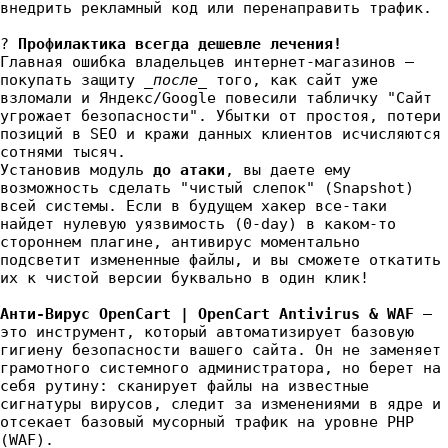
внедрить рекламный код или перенаправить трафик.
?
Профилактика всегда дешевле лечения!
Главная ошибка владельцев интернет-магазинов —
покупать защиту
_после_
того, как сайт уже
взломали и Яндекс/Google повесили табличку "Сайт
угрожает безопасности". Убытки от простоя, потери
позиций в SEO и кражи данных клиентов исчисляются
сотнями тысяч.
Установив модуль
до атаки
, вы даете ему
возможность сделать "чистый слепок" (Snapshot)
всей системы. Если в будущем хакер все-таки
найдет нулевую уязвимость (0-day) в каком-то
стороннем плагине, антивирус моментально
подсветит измененные файлы, и вы сможете откатить
их к чистой версии буквально в один клик!
Анти-Вирус OpenCart | OpenCart Antivirus & WAF
—
это инструмент, который автоматизирует базовую
гигиену безопасности вашего сайта. Он не заменяет
грамотного системного администратора, но берет на
себя рутину: сканирует файлы на известные
сигнатуры вирусов, следит за изменениями в ядре и
отсекает базовый мусорный трафик на уровне PHP
(WAF).