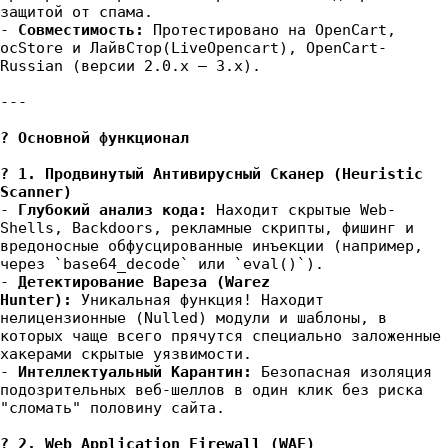
защитой от спама.
-
Совместимость:
Протестировано на OpenCart,
ocStore и ЛайвСтор(LiveOpencart), OpenCart-
Russian (версии 2.0.x — 3.x).
---
? Основной функционал
? 1. Продвинутый Антивирусный Сканер (Heuristic
Scanner)
-
Глубокий анализ кода:
Находит скрытые Web-
Shells, Backdoors, рекламные скрипты, фишинг и
вредоносные обфусцированные инъекции (например,
через `base64_decode` или `eval()`).
-
Детектирование Вареза (Warez
Hunter):
Уникальная функция! Находит
нелицензионные (Nulled) модули и шаблоны, в
которых чаще всего прячутся специально заложенные
хакерами скрытые уязвимости.
-
Интеллектуальный Карантин:
Безопасная изоляция
подозрительных веб-шеллов в один клик без риска
"сломать" половину сайта.
? 2. Web Application Firewall (WAF)