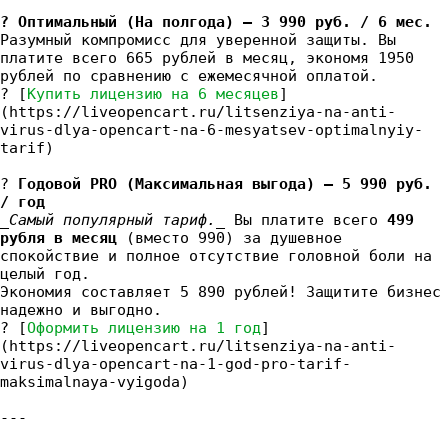
? Оптимальный (На полгода) — 3 990 руб. / 6 мес.
Разумный компромисс для уверенной защиты. Вы
платите всего 665 рублей в месяц, экономя 1950
рублей по сравнению с ежемесячной оплатой.
? [
Купить лицензию на 6 месяцев
]
(https://liveopencart.ru/litsenziya-na-anti-
virus-dlya-opencart-na-6-mesyatsev-optimalnyiy-
tarif)
?
Годовой PRO (Максимальная выгода) — 5 990 руб.
/ год
_Самый популярный тариф._
Вы платите всего
499
рубля в месяц
(вместо 990) за душевное
спокойствие и полное отсутствие головной боли на
целый год.
Экономия составляет 5 890 рублей! Защитите бизнес
надежно и выгодно.
? [
Оформить лицензию на 1 год
]
(https://liveopencart.ru/litsenziya-na-anti-
virus-dlya-opencart-na-1-god-pro-tarif-
maksimalnaya-vyigoda)
---