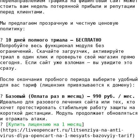
перенаправлением трафика на фишинговый сайт может
стоить вам недель потерянной прибыли и репутации
перед клиентами.
Мы предлагаем прозрачную и честную ценовую
политику:
?
10 дней полного триала — БЕСПЛАТНО
Попробуйте весь функционал модуля без
ограничений. Скачайте загрузчик, активируйте
триал в один клик и проверьте свой магазин прямо
сегодня. Если сайт уже взломан — вы увидите это
сразу.
После окончания пробного периода выберите удобный
для вас тариф (лицензия привязывается к домену):
?
Базовый (Оплата раз в месяц) — 990 руб. / мес.
Идеально для разового лечения сайта или тех, кто
хочет протестировать стабильную работу защиты на
короткой дистанции. Модуль продолжает обновляться
и отражать атаки.
? [
Купить лицензию на 1 месяц
]
(https://liveopencart.ru/litsenziya-na-anti-
virus-dlya-opencart-na-1-mesyats-bazovyiy-tarif)