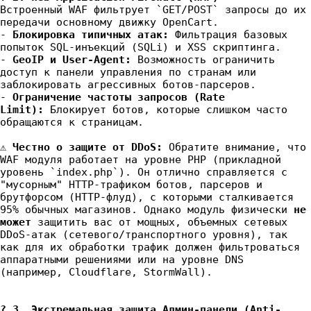
Встроенный WAF фильтрует `GET/POST` запросы до их
передачи основному движку OpenCart.
-
Блокировка типичных атак:
Фильтрация базовых
попыток SQL-инъекций (SQLi) и XSS скриптинга.
-
GeoIP и User-Agent:
Возможность ограничить
доступ к панели управления по странам или
заблокировать агрессивных ботов-парсеров.
-
Ограничение частоты запросов (Rate
Limit):
Блокирует ботов, которые слишком часто
обращаются к страницам.
⚠️
Честно о защите от DDoS:
Обратите внимание, что
WAF модуля работает на уровне PHP (прикладной
уровень `index.php`). Он отлично справляется с
"мусорным" HTTP-трафиком ботов, парсеров и
брутфорсом (HTTP-флуд), с которыми сталкивается
95% обычных магазинов. Однако модуль физически
не
может
защитить вас от мощных, объемных сетевых
DDoS-атак (сетевого/транспортного уровня), так
как для их обработки трафик должен фильтроваться
аппаратными решениями или на уровне DNS
(например, Cloudflare, StormWall).
? 3. Экстремальная защита Админ-панели (Anti-