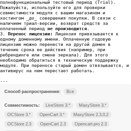
полнофункциональный тестовый период (Trial).
Пожалуйста, используйте его для проверки
совместимости модуля с вашим магазином и
хостингом
_до_
совершения покупки. В связи с
наличием триал-версии, возврат средств за
оплаченный период
не производится
.
3.
Перенос лицензии:
Лицензия привязывается к
одному доменному имени. Оплаченную годовую
лицензию можно перенести на другой домен в
течение срока ее действия (например, при
ребрендинге или смене зеркала). Для этого
необходимо обратиться в техническую поддержку
модуля. При переносе старый домен отвязывается, и
антивирус на нем перестает работать.
---
Способ распространения:
Все
Совместимость:
LiveStore 3.*
MaxyStore 3.*
OCStore 3.*
OpenCart 3.*
MaxyStore 2.3.0.2
OCStore 2.3
OpenCart 2.3
Opencart.pro 2.3