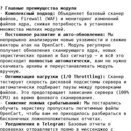
? Главные преимущества модуля
-
Комплексный подход:
Объединяет базовый сканер
файлов, Firewall (WAF) и мониторинг изменений
файлов ядра, снижая потребность в установке
множества мелких модулей.
-
Постоянное развитие и авто-обновления:
Мы
непрерывно анализируем новые уязвимости и свежие
векторы атак на OpenCart. Модуль регулярно
получает обновления сканирующего ядра, новых
эвристических правил и баз сигнатур — и всё это
происходит
полностью автоматически
, вам не нужно
скачивать архивы и переустанавливать модуль
вручную.
-
Оптимизация нагрузки (I/O Throttling):
Сканер
тестирует скорость дисковой подсистемы сервера и
автоматически подбирает паузы между проверками
файлов. Это предотвращает зависание сервера (100%
CPU) во время фонового сканирования.
-
Снижение ложных срабатываний:
Мы постарались
обучить эвристику пропускать легитимные файлы
OpenCart, чтобы вам не приходилось разбираться в
бесконечных ложноположительных отчетах.
-
Уведомления в Telegram:
Базовые отчеты о
проверках отправляются прямо в мессенджер с