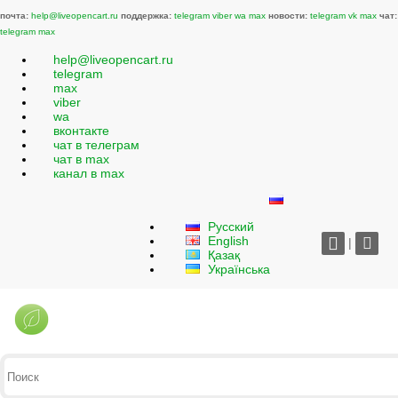
почта:
help@liveopencart.ru
поддержка:
telegram
viber
wa
max
новости:
telegram
vk
max
чат:
telegram
max
help@liveopencart.ru
telegram
max
viber
wa
вконтакте
чат в телеграм
чат в max
канал в max
Русский
English
|
Қазақ
Українська