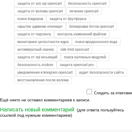
защита от xss sql opencart
безопасность opencart
защита от взлома opencart
лечение opencart
поиск бэкдоров
защита от брутфорса
скрытие админки опенкарт
блокировка ботов opencart
защита от парсинга
контроль изменений файлов
мониторинг целостности ядра
поиск вредоносного кода
антивирусный сканер
rate limit opencart
защита от sql инъекций
поиск нулленых модулей
безопасность ocstore
защита opencart pro
уведомления в telegram opencart
аудит безопасности сайта
восстановление после взлома
Следить за ответами
Ещё никто не оставил комментариев к записи.
Написать новый комментарий
(для ответа пользуйтесь
ссылкой под нужным комментарием)