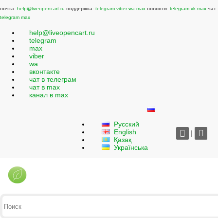
почта:
help@liveopencart.ru
поддержка:
telegram
viber
wa
max
новости:
telegram
vk
max
чат:
telegram
max
help@liveopencart.ru
telegram
max
viber
wa
вконтакте
чат в телеграм
чат в max
канал в max
Русский
English
|
Қазақ
Українська