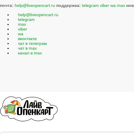
почта:
help@liveopencart.ru
поддержка:
telegram
viber
wa
max
нов
help@liveopencart.ru
telegram
max
viber
wa
вконтакте
чат в телеграм
чат в max
канал в max