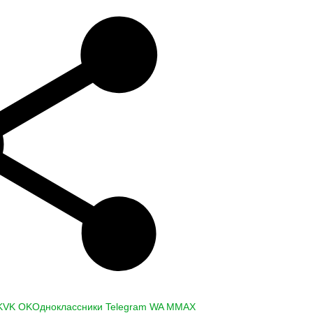
K
VK
OK
Одноклассники
Telegram
WA
M
MAX