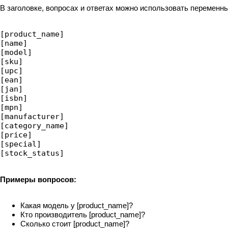
В заголовке, вопросах и ответах можно использовать переменн
[product_name]

[name]

[model]

[sku]

[upc]

[ean]

[jan]

[isbn]

[mpn]

[manufacturer]

[category_name]

[price]

[special]

[stock_status]
Примеры вопросов:
Какая модель у [product_name]?
Кто производитель [product_name]?
Сколько стоит [product_name]?