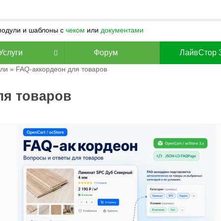
 модули и шаблоны с
чеком
или
документами
Услуги
Форум
ЛайвСтор 
ли
» FAQ-аккордеон для товаров
ля товаров