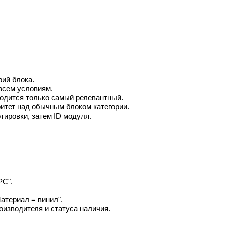
ий блока.
всем условиям.
одится только самый релевантный.
ритет над обычным блоком категории.
тировки, затем ID модуля.
PC".
атериал = винил".
оизводителя и статуса наличия.