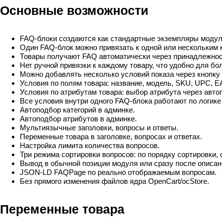
Основные возможности
FAQ-блоки создаются как стандартные экземпляры модуля
Один FAQ-блок можно привязать к одной или нескольким 
Товары получают FAQ автоматически через принадлежнос
Нет ручной привязки к каждому товару, что удобно для бо
Можно добавлять несколько условий показа через кнопку
Условия по полям товара: название, модель, SKU, UPC, E
Условия по атрибутам товара: выбор атрибута через авто
Все условия внутри одного FAQ-блока работают по логике
Автоподбор категорий в админке.
Автоподбор атрибутов в админке.
Мультиязычные заголовки, вопросы и ответы.
Переменные товара в заголовке, вопросах и ответах.
Настройка лимита количества вопросов.
Три режима сортировки вопросов: по порядку сортировки, 
Вывод в обычной позиции модуля или сразу после описани
JSON-LD FAQPage по реально отображаемым вопросам.
Без прямого изменения файлов ядра OpenCart/ocStore.
Переменные товара