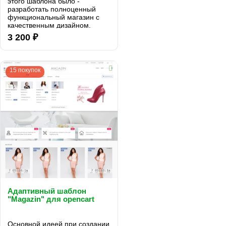
этого шаблона было -
разработать полноценный
функциональный магазин с
качественным дизайном.
Очень большое внимание мы
3 200 ₽
уделили юзабилити магазина.
Спрятав большую часть
функциональности в
выдвижных блоках...
15 покупок
Адаптивный шаблон
"Magazin" для opencart
Основной идеей при создании