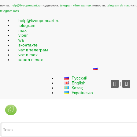
почта:
help@liveopencart.ru
поддержка:
telegram
viber
wa
max
новости:
telegram
vk
max
чат:
telegram
max
help@liveopencart.ru
telegram
max
viber
wa
вконтакте
чат в телеграм
чат в max
канал в max
Русский
English
|
Қазақ
Українська