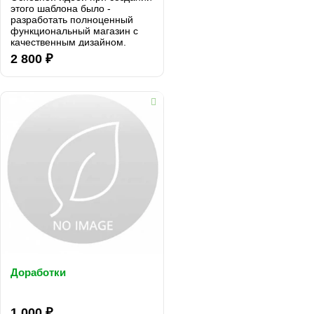
этого шаблона было -
разработать полноценный
функциональный магазин с
качественным дизайном.
Очень большое внимание мы
2 800 ₽
уделили юзабилити магазина.
Спрятав большую часть
функциональности в
выдвижных блоках, мы смогли
уйти от неу..
Доработки
..
1 000 ₽