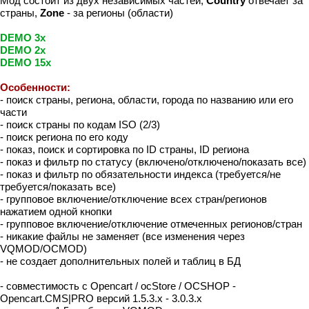
Мод состоит из двух независимых частей,
Country
отвечает за
страны,
Zone
- за регионы (области)
DEMO 3x
DEMO 2x
DEMO 15x
Особенности:
- поиск страны, региона, области, города по названию или его
части
- поиск страны по кодам ISO (2/3)
- поиск региона по его коду
- показ, поиск и сортировка по ID страны, ID региона
- показ и фильтр по статусу (включено/отключено/показать все)
- показ и фильтр по обязательности индекса (требуется/не
требуется/показать все)
- групповое включение/отключение всех стран/регионов
нажатием одной кнопки
- групповое включение/отключение отмеченных регионов/стран
- никакие файлы не заменяет (все изменения через
VQMOD/OCMOD)
- не создает дополнительных полей и таблиц в БД
- совместимость с Opencart / ocStore / OCSHOP -
Opencart.CMS|PRO версий 1.5.3.x - 3.0.3.x