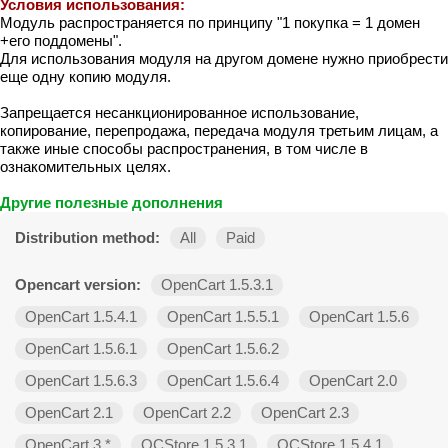
Условия использования:
Модуль распространяется по принципу "1 покупка = 1 домен
+его поддомены".
Для использования модуля на другом домене нужно приобрести
еще одну копию модуля.
Запрещается несанкционированное использование,
копирование, перепродажа, передача модуля третьим лицам, а
также иные способы распространения, в том числе в
ознакомительных целях.
Другие полезные дополнения
Distribution method:
All
Paid
Opencart version:
OpenCart 1.5.3.1
OpenCart 1.5.4.1
OpenCart 1.5.5.1
OpenCart 1.5.6
OpenCart 1.5.6.1
OpenCart 1.5.6.2
OpenCart 1.5.6.3
OpenCart 1.5.6.4
OpenCart 2.0
OpenCart 2.1
OpenCart 2.2
OpenCart 2.3
OpenCart 3.*
OCStore 1.5.3.1
OCStore 1.5.4.1