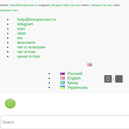
email:
help@liveopencart.ru
support:
telegram
viber
wa
max
news:
telegram
vk
max
chat:
telegram
max
help@liveopencart.ru
telegram
max
viber
wa
вконтакте
чат в телеграм
чат в max
канал в max
Русский
English
|
Қазақ
Українська