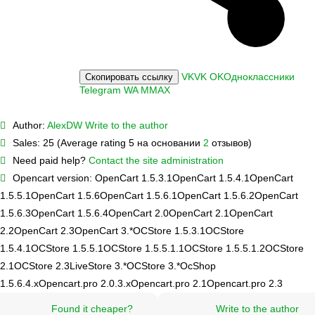
VK
VK
OK
Одноклассники
Скопировать ссылку
Telegram
WA
M
MAX
Author:
AlexDW
Write to the author
Sales:
25 (Average rating 5 на основании
2
отзывов)
Need paid help?
Contact the site administration
Opencart version:
OpenCart 1.5.3.1
OpenCart 1.5.4.1
OpenCart
1.5.5.1
OpenCart 1.5.6
OpenCart 1.5.6.1
OpenCart 1.5.6.2
OpenCart
1.5.6.3
OpenCart 1.5.6.4
OpenCart 2.0
OpenCart 2.1
OpenCart
2.2
OpenCart 2.3
OpenCart 3.*
OCStore 1.5.3.1
OCStore
1.5.4.1
OCStore 1.5.5.1
OCStore 1.5.5.1.1
OCStore 1.5.5.1.2
OCStore
2.1
OCStore 2.3
LiveStore 3.*
OCStore 3.*
OcShop
1.5.6.4.х
Opencart.pro 2.0.3.х
Opencart.pro 2.1
Opencart.pro 2.3
Found it cheaper?
Write to the author