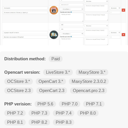
Distribution method:
Paid
Opencart version:
LiveStore 3.*
MaxyStore 3.*
OCStore 3.*
OpenCart 3.*
MaxyStore 2.3.0.2
OCStore 2.3
OpenCart 2.3
Opencart.pro 2.3
PHP verision:
PHP 5.6
PHP 7.0
PHP 7.1
PHP 7.2
PHP 7.3
PHP 7.4
PHP 8.0
PHP 8.1
PHP 8.2
PHP 8.3