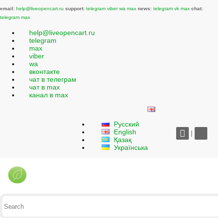
email:
help@liveopencart.ru
support:
telegram
viber
wa
max
news:
telegram
vk
max
chat:
telegram
max
help@liveopencart.ru
telegram
max
viber
wa
вконтакте
чат в телеграм
чат в max
канал в max
Русский
English
|
Қазақ
Українська