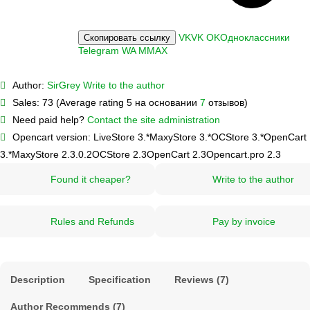
VK
VK
OK
Одноклассники
Скопировать ссылку
Telegram
WA
M
MAX
Author:
SirGrey
Write to the author
Sales:
73 (Average rating 5 на основании
7
отзывов)
Need paid help?
Contact the site administration
Opencart version:
LiveStore 3.*
MaxyStore 3.*
OCStore 3.*
OpenCart
3.*
MaxyStore 2.3.0.2
OCStore 2.3
OpenCart 2.3
Opencart.pro 2.3
Found it cheaper?
Write to the author
Rules and Refunds
Pay by invoice
Description
Specification
Reviews (7)
Author Recommends (7)