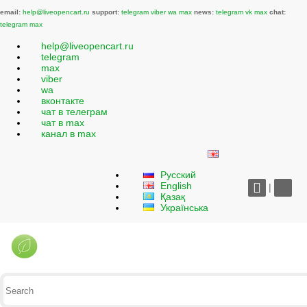
email:
help@liveopencart.ru
support:
telegram
viber
wa
max
news:
telegram
vk
max
chat:
telegram
max
help@liveopencart.ru
telegram
max
viber
wa
вконтакте
чат в телеграм
чат в max
канал в max
Русский
English
|
Қазақ
Українська