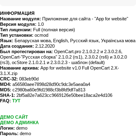
ИНФОРМАЦИЯ
Название модуля:
Приложение для сайта - "App for website"
Версия модуля:
1.0
Тип лицензии:
Full (полная версия)
Тип установки:
ocmod
Язык:
Беларуская мова, English, Русский язык, Українська мова
Дата создания:
2.12.2020
Был протестирован на:
OpenCart.pro 2.1.0.2.2 и 2.3.0.2.6,
OpenCart-"Русская сборка" 2.1.0.2 (rs1), 2.3.0.2 (rs6) и 3.0.2.0
(rs3), ocStore 2.1.0.2.1 и 2.3.0.2.3 - шаблон (default)
Название архива:
App for website v1.0 Full OpenCart 2.X-
3.1.X.zip
CRC-32:
083eb90d
MD4:
a56580aee7898d28d90c9dc3e5aea0a4
MD5:
c2980ba60e9fd1988cf3b8fd9df7a813
SHA-1:
2bf5a82e7a623cc9669126e50bee18aca2e4d106
FAQ:
ТУТ
ДЕМО САЙТ
ДЕМО АДМИНКА
Логин:
demo
Пароль:
demo