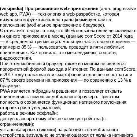
(wikipedia) Прогрессивное web-приложение
(англ. progressive
web app, PWA) — технология в web-разработке, которая
визуально и функционально трансформирует сайт в
приложение (мобильное приложение в браузере).
Статистика говорит о том, что 66 % пользователей не скачивают
ни одного приложения в месяц (данные comScore от 2014 года
— в среднем за три месяца). Большую часть своего времени —
примерно 85 % — пользователь проводит в пяти любимых
приложениях. Как правило, это мессенджеры, соцсети,
видеохостинги.
При этом мобильный браузер также во многом не является
приоритетной формой выхода в Интернет. По данным comScore,
в 2017 году пользователи смартфонов и планшетов потратили
87 % своего времени на приложения — по сравнению с 13 % в
браузере.
PWA является гибридным решением и позволяет открыть
приложение с помощью мобильного браузера. При этом
полностью сохраняется функционал нативного приложения:
отправка push-уведомлений;
работа в режиме оффлайн;
доступ к аппаратному обеспечению устройства (с
ограничениями);
установка ярлыка (иконки) на рабочий стол мобильного
устройства, визуально не отличающегося от ярлыка нативного