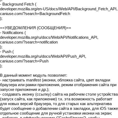
- Background Fetch (
developer.mozilla.org/en-US/docs/Web/API/Background_Fetch_API,
caniuse.com/?search=BackgroundFetch
);
==УВЕДОМЛЕНИЯ (СООБЩЕНИЯ)==
- Notifications (
developer.mozilla.org/ru/docs/Web/API/Notifications_API,
caniuse.com/?search=notification
);
- Push (
developer.mozilla.org/ru/docs/Web/API/Push_API,
caniuse.com/?search=Push
);
В данный момент модуль позволяет:
- настраивать manifest (иконки, обложка сайта, цвет вкладки
браузера или рамки приложения, режим отображения сайта при
запуске приложения и др.);
- создавать иконку (ссылку) сайта на рабочем столе устройства
(запуск сайта, как приложение) т.к. эта возможность работает
для новых версий браузера, то для старых как альтернатива
будет сообщение о добавлении сайта в закладки, для iOS также
отдельное сообщение для ручной установки иконки на экран;
- работать в оффлайн режиме ("CacheStorage"), чтобы