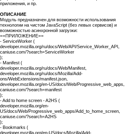
приложения, и пр.
ОПИСАНИЕ
Модуль предназначен для возможности использования
технологии на чистом JavaScript (без левых сервисов) и
возможностью асинхронной загрузки:
==ПРИЛОЖЕНИЕ==
- ServiceWorker (
developer.mozilla.org/ru/docs/Web/API/Service_Worker_API,
caniuse.com/?search=ServiceWorker
);
- Manifest (
developer.mozilla.org/ru/docs/Web/Manifest,
developer.mozilla.org/ru/docs/Mozilla/Add-
ons/WebExtensions/manifest.json,
developer.mozilla.org/en-US/docs/Web/Progressive_web_apps,
caniuse.com/?search=manifest
);
- Add to home screen - A2HS (
developer.mozilla.org/en-
US/docs/Web/Progressive_web_apps/Add_to_home_screen,
caniuse.com/?search=A2HS
);
- Bookmarks (
developer.mozilla.org/en-US/docs/Mozilla/Add-