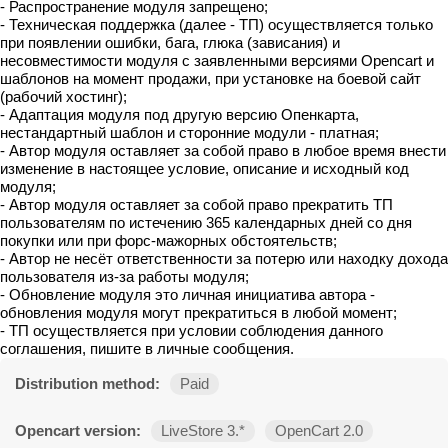
- Распространение модуля запрещено;
- Техническая поддержка (далее - ТП) осуществляется только
при появлении ошибки, бага, глюка (зависания) и
несовместимости модуля с заявленными версиями Opencart и
шаблонов на момент продажи, при установке на боевой сайт
(рабочий хостинг);
- Адаптация модуля под другую версию Опенкарта,
нестандартный шаблон и сторонние модули - платная;
- Автор модуля оставляет за собой право в любое время внести
изменение в настоящее условие, описание и исходный код
модуля;
- Автор модуля оставляет за собой право прекратить ТП
пользователям по истечению 365 календарных дней со дня
покупки или при форс-мажорных обстоятельств;
- Автор не несёт ответственности за потерю или находку дохода
пользователя из-за работы модуля;
- Обновление модуля это личная инициатива автора -
обновления модуля могут прекратиться в любой момент;
- ТП осуществляется при условии соблюдения данного
соглашения, пишите в личные сообщения.
Distribution method:
Paid
Opencart version:
LiveStore 3.*
OpenCart 2.0