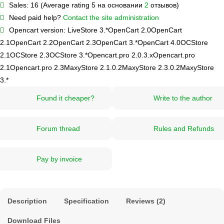
Sales:
16 (Average rating 5 на основании
2
отзывов)
Need paid help?
Contact the site administration
Opencart version:
LiveStore 3.*
OpenCart 2.0
OpenCart
2.1
OpenCart 2.2
OpenCart 2.3
OpenCart 3.*
OpenCart 4.0
OCStore
2.1
OCStore 2.3
OCStore 3.*
Opencart.pro 2.0.3.х
Opencart.pro
2.1
Opencart.pro 2.3
MaxyStore 2.1.0.2
MaxyStore 2.3.0.2
MaxyStore
3.*
Found it cheaper?
Write to the author
Forum thread
Rules and Refunds
Pay by invoice
Description
Specification
Reviews (2)
Download Files