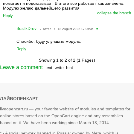
помогает и подсказывает. В итоге все работает, как заявлено.
Модулю желаю дальнейшего развития
collapse the branch
Reply
BuslikDrev
/ автор / 18 August 2022 17:05:35
#
Спасибо, буду улучшать модуль.
Reply
Showing 1 to 2 of 2 (1 Pages)
Leave a comment
text_write_hint
ЛАЙВОПЕНКАРТ
liveopencart.ru — your favorite website of modules and templates for
online stores based on the OpenCart engine and any assemblies
based on it. We have been working since March 13, 2014.
* - A social network banned in Russia; owned by Meta, which is