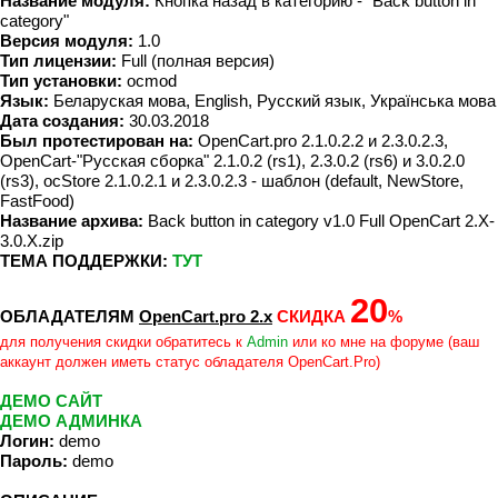
Название модуля:
Кнопка назад в категорию - "Back button in
category"
Версия модуля:
1.0
Тип лицензии:
Full (полная версия)
Тип установки:
ocmod
Язык:
Беларуская мова, English, Русский язык, Українська мова
Дата создания:
30.03.2018
Был протестирован на:
OpenCart.pro 2.1.0.2.2 и 2.3.0.2.3,
OpenCart-"Русская сборка" 2.1.0.2 (rs1), 2.3.0.2 (rs6) и 3.0.2.0
(rs3), ocStore 2.1.0.2.1 и 2.3.0.2.3 - шаблон (default, NewStore,
FastFood)
Название архива:
Back button in category v1.0 Full OpenCart 2.X-
3.0.X.zip
ТЕМА ПОДДЕРЖКИ:
ТУТ
20
ОБЛАДАТЕЛЯМ
OpenCart.pro 2.x
СКИДКА
%
для получения скидки обратитесь к
Admin
или ко мне на форуме (ваш
аккаунт должен иметь статус обладателя OpenCart.Pro)
ДЕМО САЙТ
ДЕМО АДМИНКА
Логин:
demo
Пароль:
demo