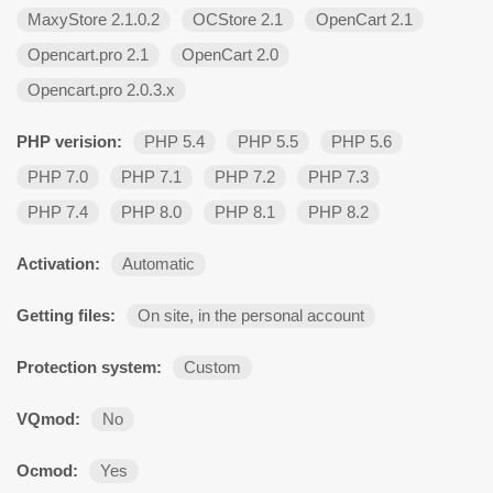
MaxyStore 2.1.0.2
OCStore 2.1
OpenCart 2.1
Opencart.pro 2.1
OpenCart 2.0
Opencart.pro 2.0.3.х
PHP verision:
PHP 5.4
PHP 5.5
PHP 5.6
PHP 7.0
PHP 7.1
PHP 7.2
PHP 7.3
PHP 7.4
PHP 8.0
PHP 8.1
PHP 8.2
Activation:
Automatic
Getting files:
On site, in the personal account
Protection system:
Custom
VQmod:
No
Ocmod:
Yes