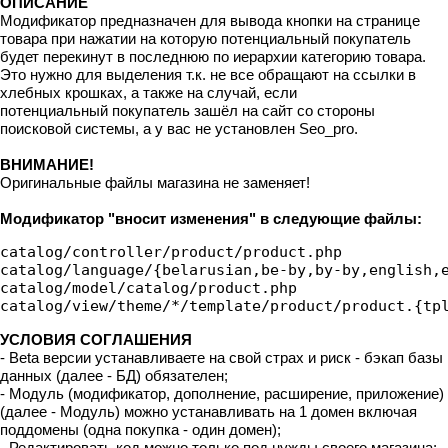
ОПИСАНИЕ
Модификатор предназначен для вывода кнопки на странице
товара при нажатии на которую потенциальный покупатель
будет перекинут в последнюю по иерархии категорию товара.
Это нужно для выделения т.к. не все обращают на ссылки в
хлебных крошках, а также на случай, если
потенциальный покупатель зашёл на сайт со стороны
поисковой системы, а у вас не установлен Seo_pro.
ВНИМАНИЕ!
Оригинальные файлы магазина не заменяет!
Модификатор "вносит изменения" в следующие файлы:
catalog/controller/product/product.php

catalog/language/{belarusian,be-by,by-by,english,e
catalog/model/catalog/product.php

catalog/view/theme/*/template/product/product.{tp
УСЛОВИЯ СОГЛАШЕНИЯ
- Beta версии устанавливаете на свой страх и риск - бэкап базы
данных (далее - БД) обязателен;
- Модуль (модификатор, дополнение, расширение, приложение)
(далее - Модуль) можно устанавливать на 1 домен включая
поддомены (одна покупка - один домен);
- Редактировать код можно только под нужды своего магазина;