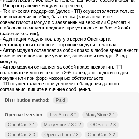
- Распространение модуля запрещено;
- Техническая поддержка (далее - ТП) осуществляется только
при появлении ошибки, бага, глюка (зависания) и не
совместимости модуля с заявленными версиями Opencart и
шаблонов на момент продажи, при установке на боевой сайт
(рабочий хостинг);
- Адаптация модуля под другую версию Опенкарта,
нестандартный шаблон и сторонние модули - платная;
- Автор модуля оставляет за собой право в любое время внести
изменение в настоящее условие, описание и исходный код
модуля;
- Автор модуля оставляет за собой право прекратить ТП
пользователям по истечению 365 календарных дней со дня
покупки или при форс-мажорных обстоятельств;
- ТП осуществляется при условии соблюдения данного
соглашения, пишите в личные сообщения.
Distribution method:
Paid
Opencart version:
LiveStore 3.*
MaxyStore 3.*
OpenCart 3.*
MaxyStore 2.3.0.2
OCStore 2.3
OpenCart 2.3
Opencart.pro 2.3
OpenCart 2.2