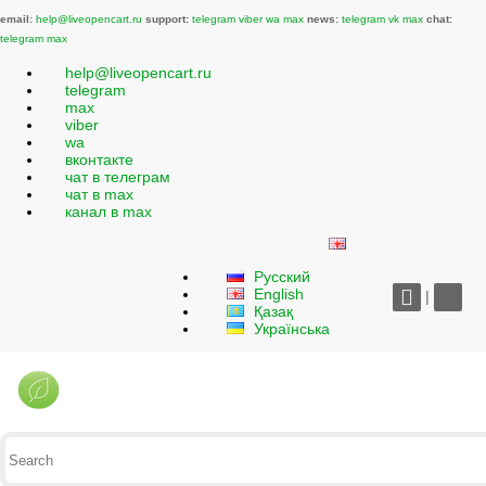
email:
help@liveopencart.ru
support:
telegram
viber
wa
max
news:
telegram
vk
max
chat:
telegram
max
help@liveopencart.ru
telegram
max
viber
wa
вконтакте
чат в телеграм
чат в max
канал в max
Русский
English
|
Қазақ
Українська