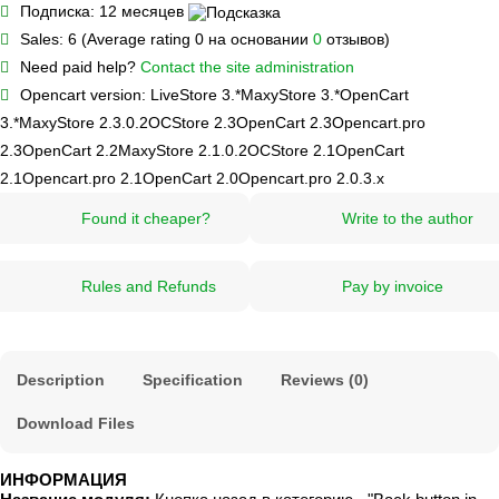
Подписка:
12 месяцев
Sales:
6 (Average rating 0 на основании
0
отзывов)
Need paid help?
Contact the site administration
Opencart version:
LiveStore 3.*
MaxyStore 3.*
OpenCart
3.*
MaxyStore 2.3.0.2
OCStore 2.3
OpenCart 2.3
Opencart.pro
2.3
OpenCart 2.2
MaxyStore 2.1.0.2
OCStore 2.1
OpenCart
2.1
Opencart.pro 2.1
OpenCart 2.0
Opencart.pro 2.0.3.х
Found it cheaper?
Write to the author
Rules and Refunds
Pay by invoice
Description
Specification
Reviews (0)
Download Files
ИНФОРМАЦИЯ