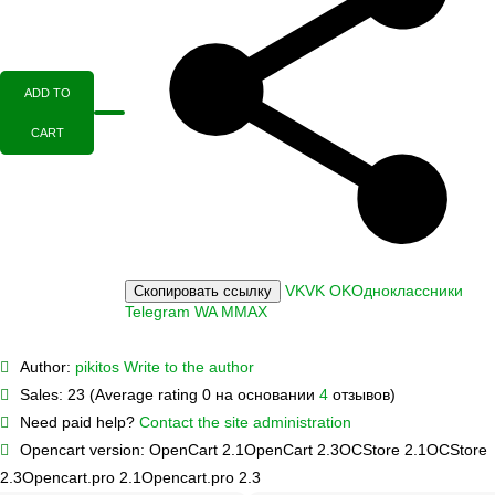
ADD TO
CART
VK
VK
OK
Одноклассники
Скопировать ссылку
Telegram
WA
M
MAX
Author:
pikitos
Write to the author
Sales:
23 (Average rating 0 на основании
4
отзывов)
Need paid help?
Contact the site administration
Opencart version:
OpenCart 2.1
OpenCart 2.3
OCStore 2.1
OCStore
2.3
Opencart.pro 2.1
Opencart.pro 2.3