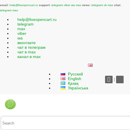
email:
help@liveopencart.ru
support:
telegram
viber
wa
max
news:
telegram
vk
max
chat:
telegram
max
help@liveopencart.ru
telegram
max
viber
wa
вконтакте
чат в телеграм
чат в max
канал в max
Русский
English
|
Қазақ
Українська