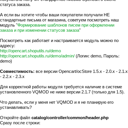
статуса заказа.
А если вы хотите чтобы ваши покупатели получали НЕ
стандартные письма от магазина, советуем посмотреть наш
модуль "
Формирование шаблонов писем при оформлении
заказа и при изменении статусов заказа
"
Посмотреть как работает и настраивается модуль можно по
адресу:
http://opencart.shoputils.ru/demo
http://opencart.shoputils.ru/demo/admin/
(Логин: demo, Пароль:
demo)
Совместимость:
все версии Opencart/ocStore 1.5.x - 2.0.x - 2.1.x
- 2.2.x - 2.3.x
Для корректной работы модуля требуется наличие в системе
установленного VQMOD не ниже версии 2.1.7 (только для 1.5).
Что делать, если у меня нет VQMOD и я не планирую его
устанавливать?
Откройте файл
catalog/controller/common/header.php
Сразу после строки: