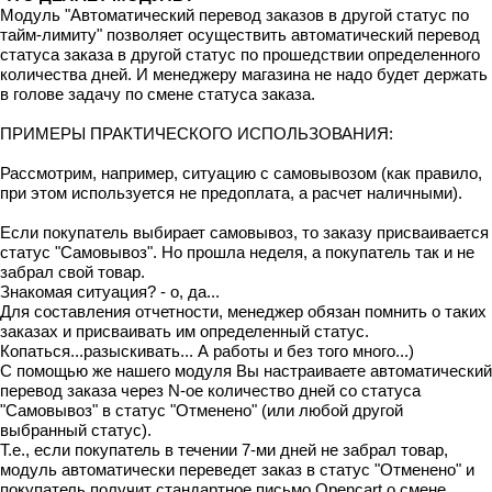
Модуль "Автоматический перевод заказов в другой статус по
тайм-лимиту" позволяет осуществить автоматический перевод
статуса заказа в другой статус по прошедствии определенного
количества дней. И менеджеру магазина не надо будет держать
в голове задачу по смене статуса заказа.
ПРИМЕРЫ ПРАКТИЧЕСКОГО ИСПОЛЬЗОВАНИЯ:
Рассмотрим, например, ситуацию с самовывозом (как правило,
при этом используется не предоплата, а расчет наличными).
Если покупатель выбирает самовывоз, то заказу присваивается
статус "Самовывоз". Но прошла неделя, а покупатель так и не
забрал свой товар.
Знакомая ситуация? - о, да...
Для составления отчетности, менеджер обязан помнить о таких
заказах и присваивать им определенный статус.
Копаться...разыскивать... А работы и без того много...)
С помощью же нашего модуля Вы настраиваете автоматический
перевод заказа через N-ое количество дней со статуса
"Самовывоз" в статус "Отменено" (или любой другой
выбранный статус).
Т.е., если покупатель в течении 7-ми дней не забрал товар,
модуль автоматически переведет заказ в статус "Отменено" и
покупатель получит стандартное письмо Opencart о смене