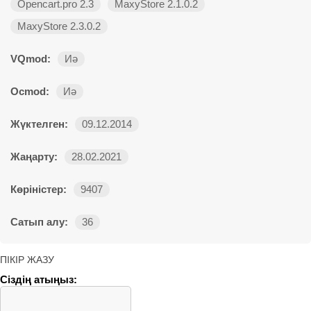
Opencart.pro 2.3
MaxyStore 2.1.0.2
MaxyStore 2.3.0.2
VQmod:
Иә
Ocmod:
Иә
Жүктелген:
09.12.2014
Жаңарту:
28.02.2021
Көріністер:
9407
Сатып алу:
36
ПІКІР ЖАЗУ
Сіздің атыңыз: