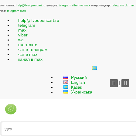
эл.пошта:
help@liveopencart.ru
қолдау:
telegram
viber
wa
max
жаңалықтар:
telegram
vk
max
чат:
telegram
max
help@liveopencart.ru
telegram
max
viber
wa
вконтакте
чат в телеграм
чат в max
канал в max
Русский
English
|
Қазақ
Українська