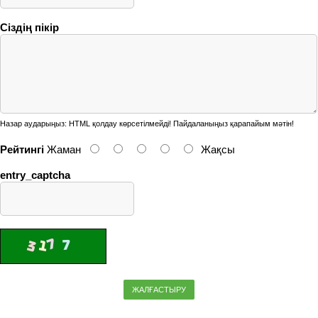
Сіздің пікір
Назар аударыңыз:
HTML қолдау көрсетілмейді! Пайдаланыңыз қарапайым мәтін!
Рейтингі
Жаман
Жақсы
entry_captcha
ЖАЛҒАСТЫРУ