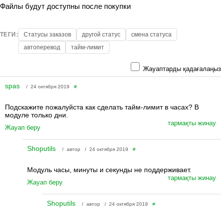
Файлы будут доступны после покупки
ТЕГИ:
Статусы заказов
другой статус
смена статуса
автоперевод
тайм-лимит
Жауаптарды қадағалаңыз
spas
/ 24 октября 2019
#
Подскажите пожалуйста как сделать тайм-лимит в часах? В
модуле только дни.
тармақты жинау
Жауап беру
Shoputils
/ автор / 24 октября 2019
#
Модуль часы, минуты и секунды не поддерживает.
тармақты жинау
Жауап беру
Shoputils
/ автор / 24 октября 2019
#