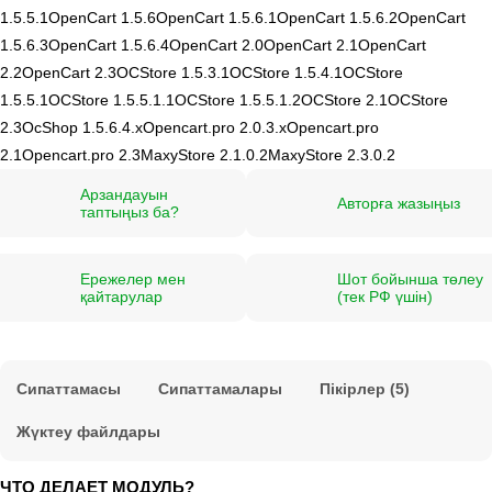
1.5.5.1
OpenCart 1.5.6
OpenCart 1.5.6.1
OpenCart 1.5.6.2
OpenCart
1.5.6.3
OpenCart 1.5.6.4
OpenCart 2.0
OpenCart 2.1
OpenCart
2.2
OpenCart 2.3
OCStore 1.5.3.1
OCStore 1.5.4.1
OCStore
1.5.5.1
OCStore 1.5.5.1.1
OCStore 1.5.5.1.2
OCStore 2.1
OCStore
2.3
OcShop 1.5.6.4.х
Opencart.pro 2.0.3.х
Opencart.pro
2.1
Opencart.pro 2.3
MaxyStore 2.1.0.2
MaxyStore 2.3.0.2
Арзандауын
Авторға жазыңыз
таптыңыз ба?
Ережелер мен
Шот бойынша төлеу
қайтарулар
(тек РФ үшін)
Сипаттамасы
Сипаттамалары
Пікірлер (5)
Жүктеу файлдары
ЧТО ДЕЛАЕТ МОДУЛЬ?