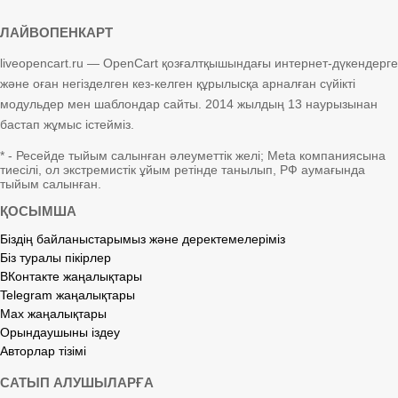
ЛАЙВОПЕНКАРТ
liveopencart.ru — OpenCart қозғалтқышындағы интернет-дүкендерге
және оған негізделген кез-келген құрылысқа арналған сүйікті
модульдер мен шаблондар сайты. 2014 жылдың 13 наурызынан
бастап жұмыс істейміз.
* - Ресейде тыйым салынған әлеуметтік желі; Meta компаниясына
тиесілі, ол экстремистік ұйым ретінде танылып, РФ аумағында
тыйым салынған.
ҚОСЫМША
Біздің байланыстарымыз және деректемелеріміз
Біз туралы пікірлер
ВКонтакте жаңалықтары
Telegram жаңалықтары
Max жаңалықтары
Орындаушыны іздеу
Авторлар тізімі
САТЫП АЛУШЫЛАРҒА