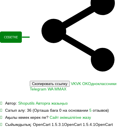
СЕБЕТКЕ
VK
VK
OK
Одноклассники
Скопировать ссылку
Telegram
WA
M
MAX
Автор:
Shoputils
Авторға жазыңыз
Сатып алу:
36 (Орташа баға 0 на основании
5
отзывов)
Ақылы көмек керек пе?
Сайт әкімшілігіне жазу
Сыйымдылық:
OpenCart 1.5.3.1
OpenCart 1.5.4.1
OpenCart