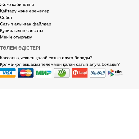
Жеке кабинетіне
Қайтару және ережелер
Себет
Сатып алынған файлдар
Құпиялылық саясаты
Менің отырғызу
ТӨЛЕМ ӘДІСТЕРІ
Кассалық чекпен қалай сатып алуға болады?
Қолма-қол ақшасыз төлеммен қалай сатып алуға болады?