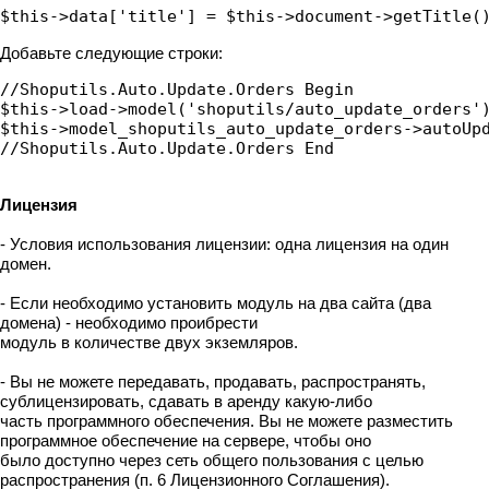
$this->data['title'] = $this->document->getTitle(
Добавьте следующие строки:
//Shoputils.Auto.Update.Orders Begin

$this->load->model('shoputils/auto_update_orders')
$this->model_shoputils_auto_update_orders->autoUpd
//Shoputils.Auto.Update.Orders End
Лицензия
- Условия использования лицензии: одна лицензия на один
домен.
- Если необходимо установить модуль на два сайта (два
домена) - необходимо проибрести
модуль в количестве двух экземляров.
- Вы не можете передавать, продавать, распространять,
сублицензировать, сдавать в аренду какую-либо
часть программного обеспечения. Вы не можете разместить
программное обеспечение на сервере, чтобы оно
было доступно через сеть общего пользования с целью
распространения (п. 6 Лицензионного Соглашения).