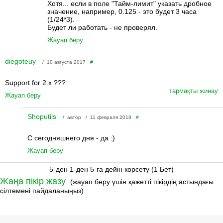
Хотя... если в поле "Тайм-лимит" указать дробное
значение, например, 0.125 - это будет 3 часа
(1/24*3).
Будет ли работать - не проверял.
Жауап беру
diegoteuy
/ 10 августа 2017
#
Support for 2.x ???
тармақты жинау
Жауап беру
Shoputils
/ автор / 11 февраля 2018
#
С сегодняшнего дня - да :)
Жауап беру
5-ден 1-ден 5-ға дейін көрсету (1 Бет)
Жаңа пікір жазу
(жауап беру үшін қажетті пікірдің астындағы
сілтемені пайдаланыңыз)