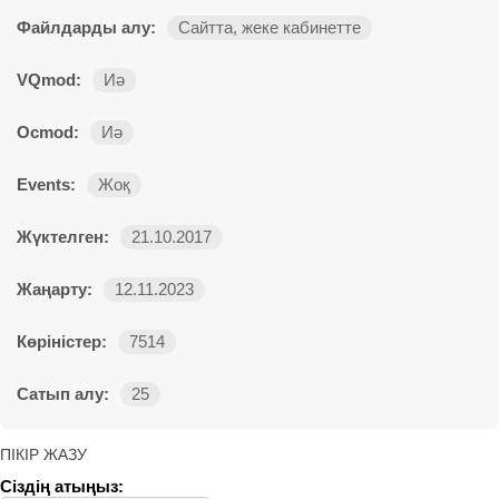
Файлдарды алу:
Сайтта, жеке кабинетте
VQmod:
Иә
Ocmod:
Иә
Events:
Жоқ
Жүктелген:
21.10.2017
Жаңарту:
12.11.2023
Көріністер:
7514
Сатып алу:
25
ПІКІР ЖАЗУ
Сіздің атыңыз: