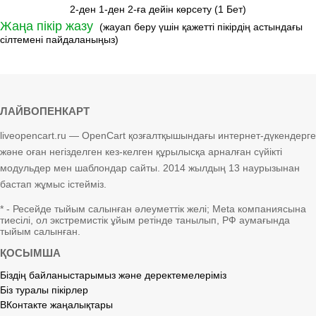
2-ден 1-ден 2-ға дейін көрсету (1 Бет)
Жаңа пікір жазу
(жауап беру үшін қажетті пікірдің астындағы
сілтемені пайдаланыңыз)
ЛАЙВОПЕНКАРТ
liveopencart.ru — OpenCart қозғалтқышындағы интернет-дүкендерге
және оған негізделген кез-келген құрылысқа арналған сүйікті
модульдер мен шаблондар сайты. 2014 жылдың 13 наурызынан
бастап жұмыс істейміз.
* - Ресейде тыйым салынған әлеуметтік желі; Meta компаниясына
тиесілі, ол экстремистік ұйым ретінде танылып, РФ аумағында
тыйым салынған.
ҚОСЫМША
Біздің байланыстарымыз және деректемелеріміз
Біз туралы пікірлер
ВКонтакте жаңалықтары