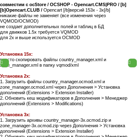
совместим с ocStore / OCSHOP - Opencart.CMS|PRO / [b]
[b]Opencart.CLUB /
Opencart [/b]версий 153x - 3x[/b]
никакие файлы не заменяет (все изменения через
VQMOD/OCMOD)
не создает дополнительных полей и таблиц в БД
для движков 1.5х требуется VQMOD
для 2x и выше используется OCMOD
Установка 15x:
просто скопировать файлы country_manager.xml и
zone_manager.xml в папку vqmod/xml
Установка 2x:
1. Загрузить файлы country_manager.ocmod.xml и
zone_manager.ocmod.xml через Дополнения > Установка
дополнений (Extensions > Extension Installer)
2. Обновить кеш модификаторов в Дополнения > Менеджер
дополнений (Extensions > Modifications)
Установка 3x:
1. Загрузить архивы country_manager-3x.ocmod.zip и
zone_manager-3x.ocmod.zip через Дополнения > Установка
дополнений (Extensions > Extension Installer)
2. Обновить кеш модификаторов в Дополнения > Менеджер