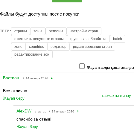
Файлы будут доступны после покупки
ТЕГИ:
страны
зоны
регионы
настройка стран
отключить ненужные страны
групповая обработка
batch
zone
countries
редактор
редактирование стран
редактирование зон
Жауаптарды қадағалаңыз
Бастион
/ 14 января 2026
#
Все отлично
тармақты жинау
Жауап беру
AlexDW
/ автор / 14 января 2026
#
спасибо за отзыв!
Жауап беру