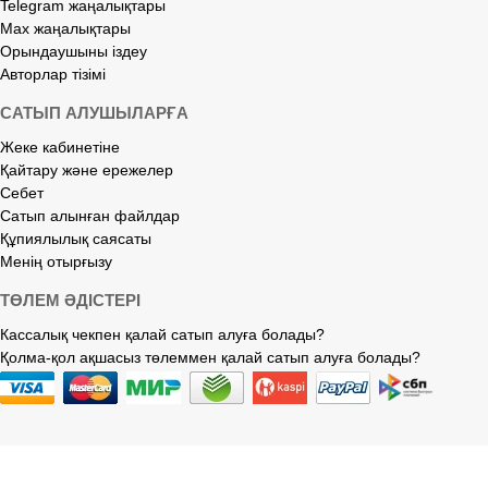
Telegram жаңалықтары
Max жаңалықтары
Орындаушыны іздеу
Авторлар тізімі
САТЫП АЛУШЫЛАРҒА
Жеке кабинетіне
Қайтару және ережелер
Себет
Сатып алынған файлдар
Құпиялылық саясаты
Менің отырғызу
ТӨЛЕМ ӘДІСТЕРІ
Кассалық чекпен қалай сатып алуға болады?
Қолма-қол ақшасыз төлеммен қалай сатып алуға болады?