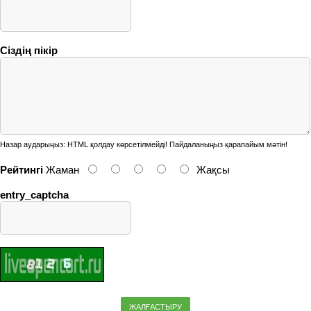
Сіздің пікір
Назар аударыңыз:
HTML қолдау көрсетілмейді! Пайдаланыңыз қарапайым мәтін!
Рейтингі
Жаман
Жақсы
entry_captcha
ЖАЛҒАСТЫРУ