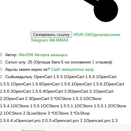
VK
VK
OK
Одноклассники
Скопировать ссылку
Telegram
WA
M
MAX
Автор:
AlexDW
Авторға жазыңыз
Сатып алу:
25 (Орташа баға 5 на основании
2
отзывов)
Ақылы көмек керек пе?
Сайт әкімшілігіне жазу
Сыйымдылық:
OpenCart 1.5.3.1
OpenCart 1.5.4.1
OpenCart
1.5.5.1
OpenCart 1.5.6
OpenCart 1.5.6.1
OpenCart 1.5.6.2
OpenCart
1.5.6.3
OpenCart 1.5.6.4
OpenCart 2.0
OpenCart 2.1
OpenCart
2.2
OpenCart 2.3
OpenCart 3.*
OCStore 1.5.3.1
OCStore
1.5.4.1
OCStore 1.5.5.1
OCStore 1.5.5.1.1
OCStore 1.5.5.1.2
OCStore
2.1
OCStore 2.3
LiveStore 3.*
OCStore 3.*
OcShop
1.5.6.4.х
Opencart.pro 2.0.3.х
Opencart.pro 2.1
Opencart.pro 2.3
Арзандауын