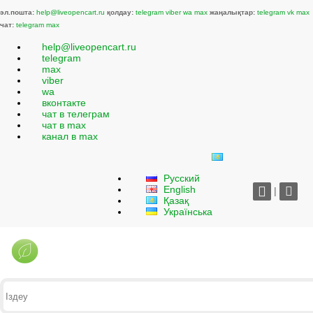
эл.пошта:
help@liveopencart.ru
қолдау:
telegram
viber
wa
max
жаңалықтар:
telegram
vk
max
чат:
telegram
max
help@liveopencart.ru
telegram
max
viber
wa
вконтакте
чат в телеграм
чат в max
канал в max
Русский
English
|
Қазақ
Українська