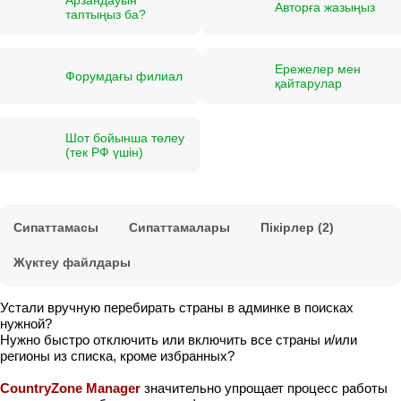
Авторға жазыңыз
таптыңыз ба?
Ережелер мен
Форумдағы филиал
қайтарулар
Шот бойынша төлеу
(тек РФ үшін)
Сипаттамасы
Сипаттамалары
Пікірлер (2)
Жүктеу файлдары
Устали вручную перебирать страны в админке в поисках
нужной?
Нужно быстро отключить или включить все страны и/или
регионы из списка, кроме избранных?
CountryZone Manager
значительно упрощает процесс работы