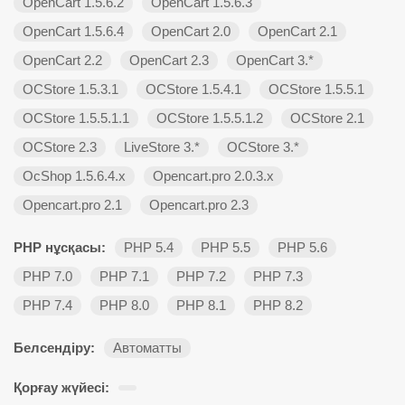
OpenCart 1.5.6.2
OpenCart 1.5.6.3
OpenCart 1.5.6.4
OpenCart 2.0
OpenCart 2.1
OpenCart 2.2
OpenCart 2.3
OpenCart 3.*
OCStore 1.5.3.1
OCStore 1.5.4.1
OCStore 1.5.5.1
OCStore 1.5.5.1.1
OCStore 1.5.5.1.2
OCStore 2.1
OCStore 2.3
LiveStore 3.*
OCStore 3.*
OcShop 1.5.6.4.х
Opencart.pro 2.0.3.х
Opencart.pro 2.1
Opencart.pro 2.3
PHP нұсқасы:
PHP 5.4
PHP 5.5
PHP 5.6
PHP 7.0
PHP 7.1
PHP 7.2
PHP 7.3
PHP 7.4
PHP 8.0
PHP 8.1
PHP 8.2
Белсендіру:
Автоматты
Қорғау жүйесі: