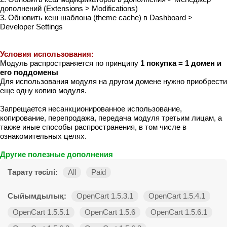
дополнений (Extensions > Modifications)
3. Обновить кеш шаблона (theme cache) в Dashboard >
Developer Settings
Условия использования:
Модуль распространяется по принципу
1 покупка = 1 домен и
его поддомены
Для использования модуля на другом домене нужно приобрести
еще одну копию модуля.
Запрещается несанкционированное использование,
копирование, перепродажа, передача модуля третьим лицам, а
также иные способы распространения, в том числе в
ознакомительных целях.
Другие полезные дополнения
Тарату тәсілі:
All
Paid
Сыйымдылық:
OpenCart 1.5.3.1
OpenCart 1.5.4.1
OpenCart 1.5.5.1
OpenCart 1.5.6
OpenCart 1.5.6.1