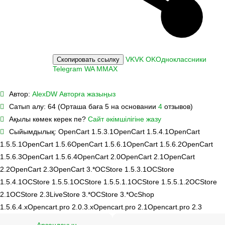
VK
VK
OK
Одноклассники
Скопировать ссылку
Telegram
WA
M
MAX
Автор:
AlexDW
Авторға жазыңыз
Сатып алу:
64 (Орташа баға 5 на основании
4
отзывов)
Ақылы көмек керек пе?
Сайт әкімшілігіне жазу
Сыйымдылық:
OpenCart 1.5.3.1
OpenCart 1.5.4.1
OpenCart
1.5.5.1
OpenCart 1.5.6
OpenCart 1.5.6.1
OpenCart 1.5.6.2
OpenCart
1.5.6.3
OpenCart 1.5.6.4
OpenCart 2.0
OpenCart 2.1
OpenCart
2.2
OpenCart 2.3
OpenCart 3.*
OCStore 1.5.3.1
OCStore
1.5.4.1
OCStore 1.5.5.1
OCStore 1.5.5.1.1
OCStore 1.5.5.1.2
OCStore
2.1
OCStore 2.3
LiveStore 3.*
OCStore 3.*
OcShop
1.5.6.4.х
Opencart.pro 2.0.3.х
Opencart.pro 2.1
Opencart.pro 2.3
Арзандауын