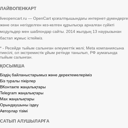
ЛАЙВОПЕНКАРТ
liveopencart.ru — OpenCart қозғалтқышындағы интернет-дүкендерге
және оған негізделген кез-келген құрылысқа арналған сүйікті
модульдер мен шаблондар сайты. 2014 жылдың 13 наурызынан
бастап жұмыс істейміз.
* - Ресейде тыйым салынған әлеуметтік желі; Meta компаниясына
тиесілі, ол экстремистік ұйым ретінде танылып, РФ аумағында
тыйым салынған.
ҚОСЫМША
Біздің байланыстарымыз және деректемелеріміз
Біз туралы пікірлер
ВКонтакте жаңалықтары
Telegram жаңалықтары
Max жаңалықтары
Орындаушыны іздеу
Авторлар тізімі
САТЫП АЛУШЫЛАРҒА