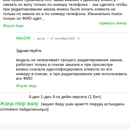
связать их могу только по номеру телефона - как сделать чтобы
при редактировании заказа можно было искать клиента не
только по имени но и по номеру телефона. Изначально поиск
только по ФИО идёт....
тармақты жинау
Жауап беру
AlexDW
/ автор / 17 сентября 2020
#
Здравствуйте
модуль не затрагивает процесс редактирования заказа,
работает только в списке заказов и при просмотре
можно сначала идентифицировать клиента по его
номеру в списке, и при редактировании уже использовать
его ФИО
Жауап беру
4-ден 1-ден 4-ға дейін көрсету (1 Бет)
Жаңа пікір жазу
(жауап беру үшін қажетті пікірдің астындағы
сілтемені пайдаланыңыз)