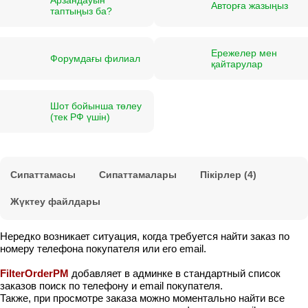
Авторға жазыңыз
таптыңыз ба?
Ережелер мен
Форумдағы филиал
қайтарулар
Шот бойынша төлеу
(тек РФ үшін)
Сипаттамасы
Сипаттамалары
Пікірлер (4)
Жүктеу файлдары
Нередко возникает ситуация, когда требуется найти заказ по
номеру телефона покупателя или его email.
FilterOrderPM
добавляет в админке в стандартный список
заказов поиск по телефону и email покупателя.
Также, при просмотре заказа можно моментально найти все