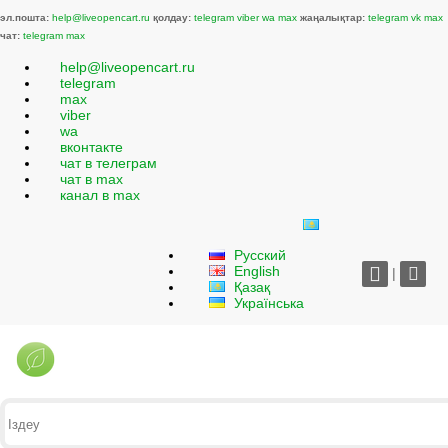
эл.пошта:
help@liveopencart.ru
қолдау:
telegram
viber
wa
max
жаңалықтар:
telegram
vk
max
чат:
telegram
max
help@liveopencart.ru
telegram
max
viber
wa
вконтакте
чат в телеграм
чат в max
канал в max
Русский
English
|
Қазақ
Українська