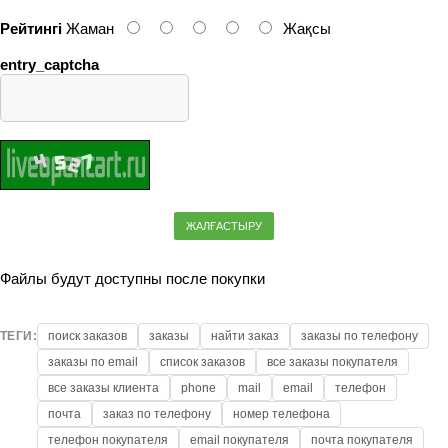
Рейтингі
Жаман
Жақсы
entry_captcha
ЖАЛҒАСТЫРУ
Файлы будут доступны после покупки
ТЕГИ:
поиск заказов
заказы
найти заказ
заказы по телефону
заказы по email
список заказов
все заказы покупателя
все заказы клиента
phone
mail
email
телефон
почта
заказ по телефону
номер телефона
телефон покупателя
email покупателя
почта покупателя