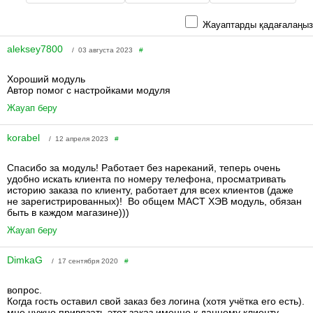
Жауаптарды қадағалаңыз
aleksey7800
/ 03 августа 2023
#
Хороший модуль
Автор помог с настройками модуля
Жауап беру
korabel
/ 12 апреля 2023
#
Спасибо за модуль! Работает без нареканий, теперь очень
удобно искать клиента по номеру телефона, просматривать
историю заказа по клиенту, работает для всех клиентов (даже
не зарегистрированных)! Во общем МАСТ ХЭВ модуль, обязан
быть в каждом магазине)))
Жауап беру
DimkaG
/ 17 сентября 2020
#
вопрос.
Когда гость оставил свой заказ без логина (хотя учётка его есть).
мне нужно привязать этот заказ именно к данному клиенту -