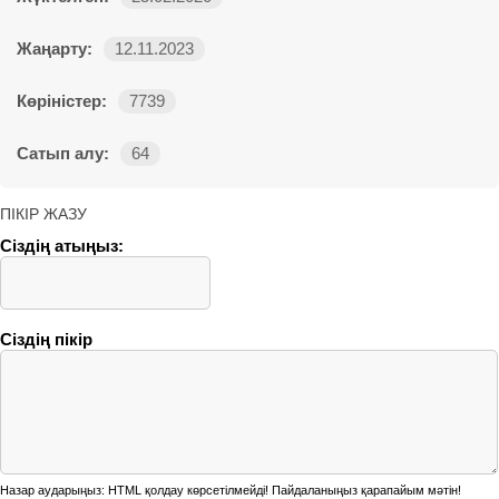
Жаңарту:
12.11.2023
Көріністер:
7739
Сатып алу:
64
ПІКІР ЖАЗУ
Сіздің атыңыз:
Сіздің пікір
Назар аударыңыз:
HTML қолдау көрсетілмейді! Пайдаланыңыз қарапайым мәтін!