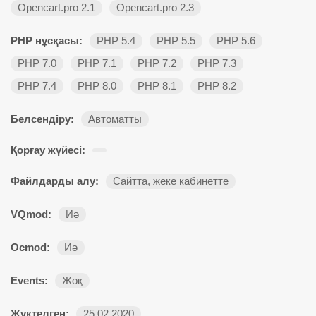
Opencart.pro 2.1
Opencart.pro 2.3
PHP нұсқасы:
PHP 5.4
PHP 5.5
PHP 5.6
PHP 7.0
PHP 7.1
PHP 7.2
PHP 7.3
PHP 7.4
PHP 8.0
PHP 8.1
PHP 8.2
Белсендіру:
Автоматты
Қорғау жүйесі:
Файлдарды алу:
Сайтта, жеке кабинетте
VQmod:
Иә
Ocmod:
Иә
Events:
Жоқ
Жүктелген:
25.02.2020