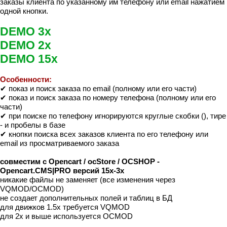
заказы клиента по указанному им телефону или email нажатием
одной кнопки.
DEMO 3x
DEMO 2x
DEMO 15x
Особенности:
✔ показ и поиск заказа по email (полному или его части)
✔ показ и поиск заказа по номеру телефона (полному или его
части)
✔ при поиске по телефону игнорируются круглые скобки (), тире
- и пробелы в базе
✔ кнопки поиска всех заказов клиента по его телефону или
email из просматриваемого заказа
совместим с Opencart / ocStore / OCSHOP -
Opencart.CMS|PRO версий 15x-3x
никакие файлы не заменяет (все изменения через
VQMOD/OCMOD)
не создает дополнительных полей и таблиц в БД
для движков 1.5х требуется VQMOD
для 2x и выше используется OCMOD