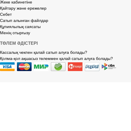
Жеке кабинетіне
Қайтару және ережелер
Себет
Сатып алынған файлдар
Құпиялылық саясаты
Менің отырғызу
ТӨЛЕМ ӘДІСТЕРІ
Кассалық чекпен қалай сатып алуға болады?
Қолма-қол ақшасыз төлеммен қалай сатып алуға болады?