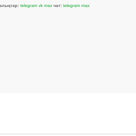
алықтар:
telegram
vk
max
чат:
telegram
max