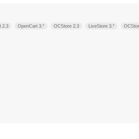
 2.3
OpenCart 3.*
OCStore 2.3
LiveStore 3.*
OCStor