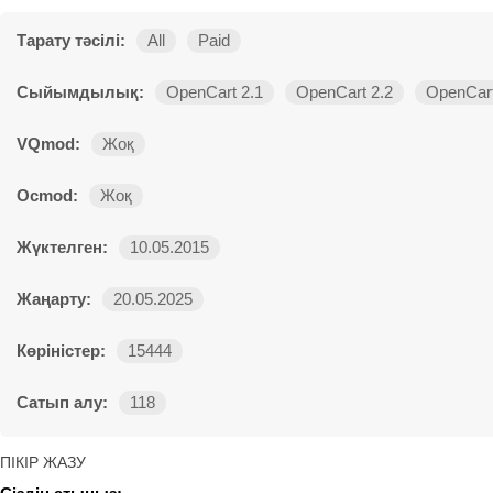
Тарату тәсілі:
All
Paid
Сыйымдылық:
OpenCart 2.1
OpenCart 2.2
OpenCart
VQmod:
Жоқ
Ocmod:
Жоқ
Жүктелген:
10.05.2015
Жаңарту:
20.05.2025
Көріністер:
15444
Сатып алу:
118
ПІКІР ЖАЗУ