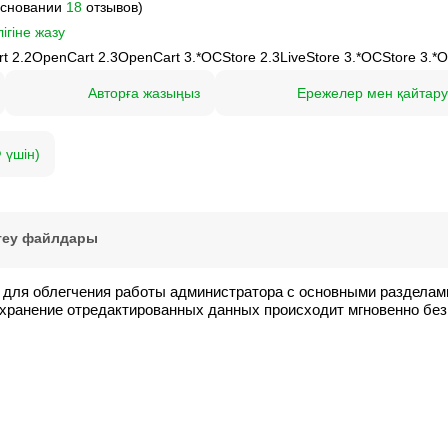
основании
18
отзывов)
ігіне жазу
t 2.2
OpenCart 2.3
OpenCart 3.*
OCStore 2.3
LiveStore 3.*
OCStore 3.*
O
Авторға жазыңыз
Ережелер мен қайтар
 үшін)
теу файлдары
для облегчения работы администратора с основными разделам
охранение отредактированных данных происходит мгновенно без