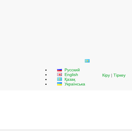
Русский
English
Кіру
|
Тіркеу
Қазақ
Українська