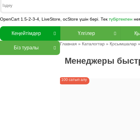
OpenCart 1.5-2-3-4, LiveStore, ocStore үшін бәрі. Тек
түбіртекпен
не
Кеңейтімдер
Үлгілер
Қы
Главная
»
Каталогтар
»
Қосымшалар
Біз туралы
Менеджеры быстр
100 сатып алу