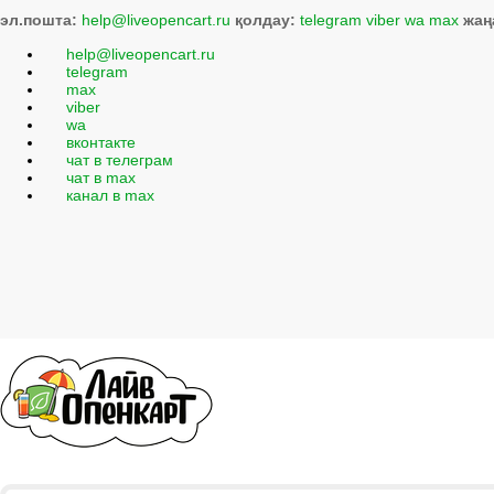
эл.пошта:
help@liveopencart.ru
қолдау:
telegram
viber
wa
max
жаң
help@liveopencart.ru
telegram
max
viber
wa
вконтакте
чат в телеграм
чат в max
канал в max