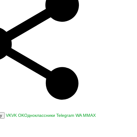
VK
VK
OK
Одноклассники
Telegram
WA
M
MAX
ку