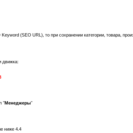
eyword (SEO URL), то при сохранении категории, товара, про
 движка:
8
л "
Менеджеры
"
е ниже 4.4