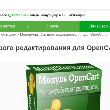
месе
құжаттармен
заңды модульдер мен шаблондар
зметтер
Форум
ЛайвСтор 
»
Әкімшілік
» Менеджеры быстрого редактирования для OpenCart и 
ого редактирования для OpenCa