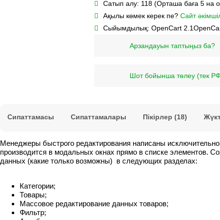
Сатып алу:
118 (Орташа баға 5 на 
Ақылы көмек керек пе?
Сайт әкімшіл
Сыйымдылық:
OpenCart 2.1
OpenCar
Арзандауын таптыңыз ба?
Шот бойынша төлеу (тек РФ
Сипаттамасы
Сипаттамалары
Пікірлер (18)
Жүк
Менеджеры быстрого редактирования написаны исключительно 
производится в модальных окнах прямо в списке элементов. С
данных (какие только возможны) в следующих разделах:
Категории;
Товары;
Массовое редактирование данных товаров;
Фильтр;