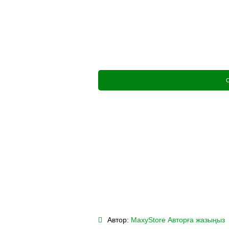
Автор:
MaxyStore
Авторға жазыңыз